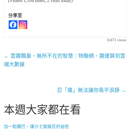
(Visited 1,104 times, 2 visits today)
分享至
6,671
views
←
雲霧飄裊，無所不在的智慧：物聯網、霧運算到雲
端大數據
忍「痛」無法讓你風平浪靜
→
本週大家都在看
加一點鹽巴，讓沙士變瘋狂的祕密