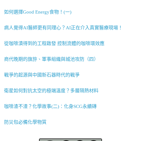
如何選擇Good Energy食物！(一)
病人覺得AI醫師更有同理心？AI正在介入真實醫療現場！
從咖啡漬得到的工程啟發 控制流體的咖啡環效應
商代晚期的旗斿、軍事組織與城池攻防（四）
戰爭的起源與中國新石器時代的戰爭
衛星如何對抗太空的極端溫度？多層隔熱材料
咖啡渣不渣？化學故事(二)：化身SCG永續磚
防災包必備化學物質