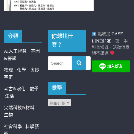
CASE
點我加
分類
你想找什
LINE好友
，第一手
麼？
科普知識、活動消息
AI人工智慧
基因
絕不錯過
&醫學
物理
化學
奧妙
宇宙
彙整
考古&演化
數學
生活
尖端科技&材料
生物
社會科學
科學藝
術