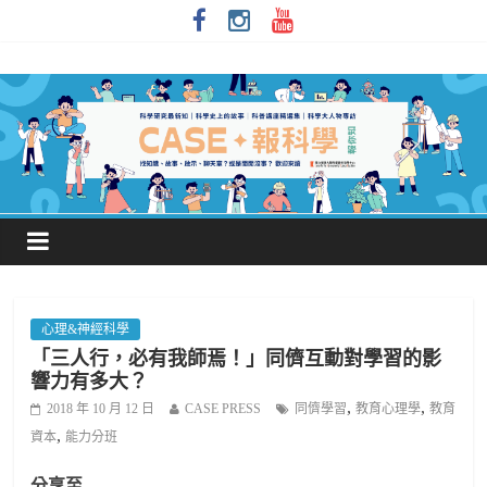
心理&神經科學
「三人行，必有我師焉！」同儕互動對學習的影
響力有多大？
,
,
2018 年 10 月 12 日
CASE PRESS
同儕學習
教育心理學
教育
,
資本
能力分班
分享至