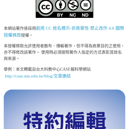
創用 CC 姓名標示-非商業性-禁止改作 4.0 國際
本網站著作係採用
授權條款
授權。
本授權條款允許使用者散布、傳輸著作，但不得為商業目的之使用，
亦不得修改該著作。 使用時必須按照著作人指定的方式表彰其姓名
與來源。
舉例：本文轉載自台大科教中心CASE報科學網站
http://case.ntu.edu.tw/blog/文章連結