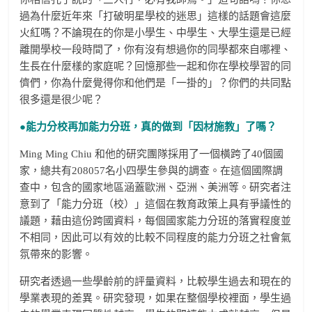
過為什麼近年來「打破明星學校的迷思」這樣的話題會這麼
火紅嗎？不論現在的你是小學生、中學生、大學生還是已經
離開學校一段時間了，你有沒有想過你的同學都來自哪裡、
生長在什麼樣的家庭呢？回憶那些一起和你在學校學習的同
儕們，你為什麼覺得你和他們是「一掛的」？你們的共同點
很多還是很少呢？
●能力分校再加能力分班，真的做到「因材施教」了嗎？
Ming Ming Chiu 和他的研究團隊採用了一個橫跨了40個國
家，總共有208057名小四學生參與的調查。在這個國際調
查中，包含的國家地區涵蓋歐洲、亞洲、美洲等。研究者注
意到了「能力分班（校）」這個在教育政策上具有爭議性的
議題，藉由這份跨國資料，每個國家能力分班的落實程度並
不相同，因此可以有效的比較不同程度的能力分班之社會氣
氛帶來的影響。
研究者透過一些學齡前的評量資料，比較學生過去和現在的
學業表現的差異。研究發現，如果在整個學校裡面，學生過