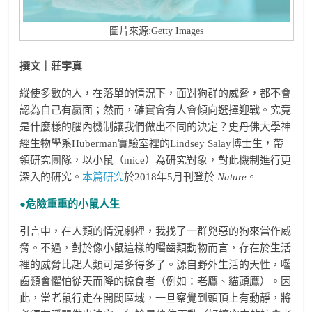
圖片來源:Getty Images
撰文｜莊宇真
縱使多數的人，在落單的情況下，面對狗群的威脅，都不會
認為自己有贏面；然而，確實會有人會傾向選擇迎戰。究竟
是什麼樣的腦內機制讓我們做出不同的決定？史丹佛大學神
經生物學系Huberman實驗室裡的Lindsey Salay博士生，帶
領研究團隊，以小鼠（mice）為研究對象，對此機制進行更
深入的研究。
本篇研究
於2018年5月刊登於
Nature
。
●危險重重的小鼠人生
引言中，在人類的情況劇裡，我找了一群兇惡的狗來當作威
脅。不過，對於像小鼠這樣的囓齒類動物而言，存在於生活
裡的威脅比起人類可是多得多了。源自野外生活的天性，囓
齒類會懼怕從天而降的掠食者（例如：老鷹、貓頭鷹）。因
此，當老鼠行走在開闊區域，一旦察覺到頭頂上有動靜，將