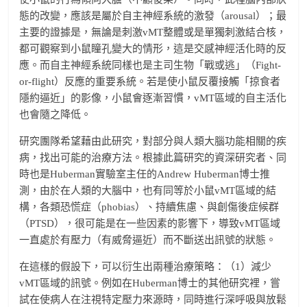
態的改變，應該是屬於自主神經系統的激發（arousal）；最
主要的證據是，無論是刺激vMT整體或是單獨刺激結合核，
都可觀察到小鼠瞳孔變大的情形，這是交感神經活化時的反
應。而自主神經系統同樣也是主司生物「戰或逃」（Fight-
or-flight）反應的重要系統。若是使小鼠反覆接觸「掠食者
隱約逼近」的影像，小鼠會逐漸習慣，vMT區域的自主活化
也會隨之降低。
研究團隊希望藉由此研究，對部分與人類大腦功能相關的疾
病，找出可能的治療方法。根據此篇研究的資深研究者、同
時也是Huberman實驗室主任的Andrew Huberman博士推
測，由於在人類的大腦中，也有同等於小鼠vMT區域的結
構，各類恐慌症（phobias）、持續焦慮、與創傷後症候群
（PTSD），很可能是在一些因素的影響下，導致vMT區域
一直處於有壓力（有威脅逼近）而不斷送出訊號的狀態。
在這樣的假設下，可以衍生出兩種治療策略：（1）減少
vMT區域的訊號。例如在Huberman博士的其他研究裡，嘗
試在使病人在注視特定壓力來源時，同時進行深呼吸與放鬆