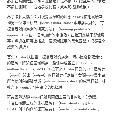
必須在瞬間做出決定 – 無論是停住不動（好讓空中的掠食者
不易偵測到）、就地尋找掩蔽、或乾脆拔腿就跑。
為了瞭解大腦在面對視覺威脅時的反應，Salay使用實驗室
裡另一位博士研究員Melis Yilmaz Balban數年前設計的「有
掠食者隱約逼近的研究方法」（looming predator’s
approach） - 由一個20加侖的水族箱，在箱頂安裝了影像屏
幕，透過在屏幕上播放一個逐漸延展的黑色圓盤，模擬猛禽
威脅的逼近。
首先，Salay找出當「掠食者隱約逼近」時小鼠腦部較活化
的區域，將這個區域稱為「腹側中線視丘」（ventral
midline thalamus, vMT）。接下來，Salay再對於vMT區域進
（input）與出（output）的訊號進行定位，發現input是來自
所有參與內部腦狀態（internal brain states）的感覺訊號；相
較之下，output則有高度的選擇性。
研究團隊追蹤output訊號到兩個主要的目的地，分別是：
「杏仁核體基底外側核區域」（basolateral amygdala,
BLA）與「內側前額葉皮質」（medial prefrontal cortex,