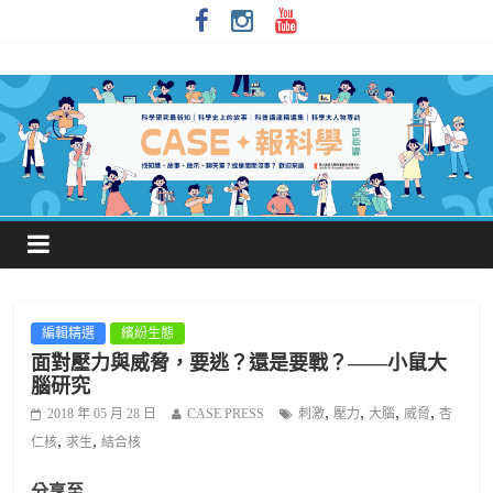
編輯精選
繽紛生態
面對壓力與威脅，要逃？還是要戰？——小鼠大
腦研究
,
,
,
,
2018 年 05 月 28 日
CASE PRESS
刺激
壓力
大腦
威脅
杏
,
,
仁核
求生
結合核
分享至