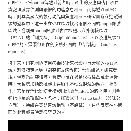
mPFC）。當output傳遞到前者時，產生的反應與杏仁核負
責處理威脅偵測與恐懼的功能息息相關；而傳遞到mPFC
時，則與高層次的執行功能與焦慮相關。研究團隊在追蹤訊
號的過程中，進一步在vMT區域找出兩個不同的output訊號
區域，分別是output訊號到杏仁核體基底外側核區域
（BLA）的「劍突核」（xiphoid nucleus），以及送訊號到
mPFC的、緊緊包圍在劍突核外圍的「結合核」（nucleus
reuniens）。
接下來，研究團隊使用病毒技術來操縱小鼠大腦的vMT區
域，刺激特定區域（劍突核or結合核）發出訊號。研究發
現，僅刺激劍突核時，會使小鼠在遇到模擬猛禽威脅逼近
時，大幅增加牠選擇靜止在原地不動或躲藏的傾向；相對
地，若是僅活化從結合核發出訊號至mPFC的路徑時，則會
強化小鼠的攻擊性，包括：搖響尾巴（rattle tail）（意味著
宣戰）、持續在寬闊區域跑動（不躲藏），這些反應在小鼠
面對此種威脅時是很罕見的。