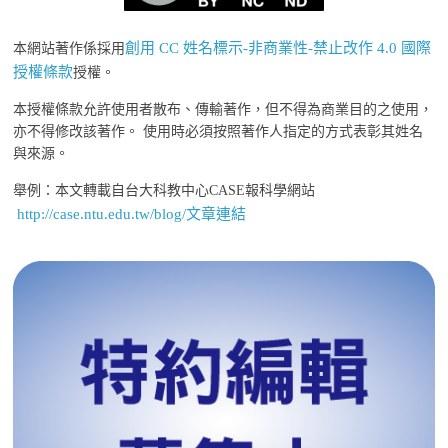
創用 CC 姓名標示-非商業性-禁止改作 4.0 國際
本網站著作係採用
授權條款
授權。
本授權條款允許使用者散布、傳輸著作，但不得為商業目的之使用，
亦不得修改該著作。 使用時必須按照著作人指定的方式表彰其姓名
與來源。
舉例：本文轉載自台大科教中心CASE報科學網站
http://case.ntu.edu.tw/blog/文章連結