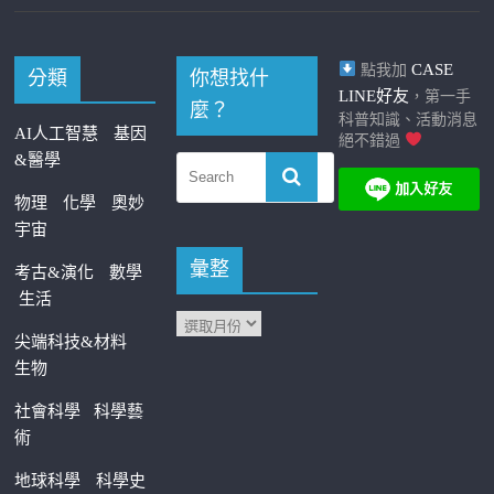
CASE
點我加
分類
你想找什
LINE好友
，第一手
麼？
科普知識、活動消息
AI人工智慧
基因
絕不錯過
&醫學
物理
化學
奧妙
宇宙
彙整
考古&演化
數學
生活
尖端科技&材料
生物
社會科學
科學藝
術
地球科學
科學史