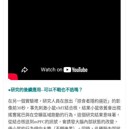
●研究的後續應用--
可以不戰也不逃嗎？
在另一個實驗裡，研究人員在放出「掠食者隱約逼近」的影
像前30秒，事先刺激小鼠vMT結合核，結果小鼠依舊會出現
搖響尾巴與在空曠區域跑動的行為。這個研究結果意味著，
從結合核送到mPFC的訊號，會誘發大腦內部狀態的改變，
使小鼠的行為傾向大膽（不顧後果）。同時，此種腦內部狀