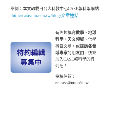
舉例：本文轉載自台大科教中心CASE報科學網站
http://case.ntu.edu.tw/blog/文章連結
有興趣撰寫
數學、地球
科學、天文領域
、化學
科普文章，或
採訪各領
域專家
的朋友們，快來
加入CASE報科學的行
列吧！
投稿信箱：
ntucase@ntu.edu.tw