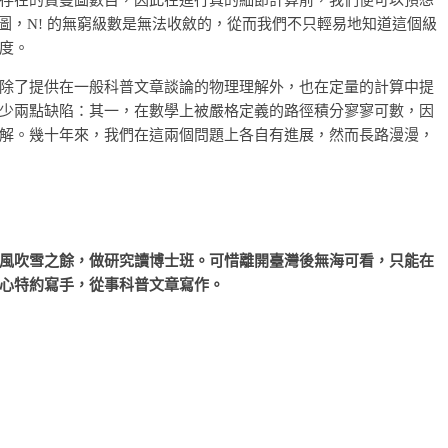
張的圖，N! 的無窮級數是無法收斂的，從而我們不只輕易地知道這個級
度。
除了提供在一般科普文章談論的物理理解外，也在定量的計算中提
少兩點缺陷：其一，在數學上被嚴格定義的路徑積分寥寥可數，因
解。幾十年來，我們在這兩個問題上各自有進展，然而長路漫漫，
風吹雪之餘，做研究讀博士班。可惜離開臺灣後無海可看，只能在
心特約寫手，從事科普文章寫作。