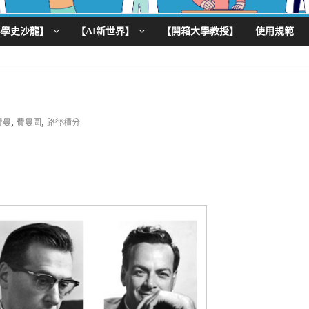
科學史沙龍】
【AI新世界】
【開箱大學教授】
使用規範
,
,
費曼
費曼圖
路徑積分