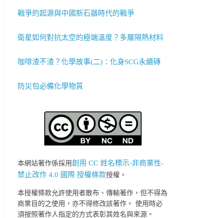
戰爭的起源與中國新石器時代的戰爭
衛星如何對抗太空的極端溫度？多層隔熱材料
咖啡渣不渣？化學故事(二)：化身SCG永續磚
防災包必備化學物質
創用 CC 姓名標示-非商業性-
本網站著作係採用
禁止改作 4.0 國際 授權條款
授權。
本授權條款允許使用者散布、傳輸著作，但不得為
商業目的之使用，亦不得修改該著作。 使用時必
須按照著作人指定的方式表彰其姓名與來源。