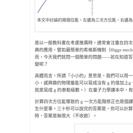
本文中討論的兩個位能，左邊為三次方位能，右邊為
是以一般教科書在考慮推廣時，通常會注重在四次
典的應用，譬如最簡單的希格斯機制（Higgs me
而，今天我們就問一個簡單的問題——若在知道答
變呢？
具體而言，所謂「小小的」意思是，我們可以用一個
小，感興趣的物理量能可以寫成沒有 g 的值加上
就是寫成 g 的泰勒級數。）在量子力學課本中，
計算四次方位能導致的 g 一次方能階修正也是
生什麼事。三十秒可以說完的答案是，你可以計算
時，答案是無限大（不收斂）。