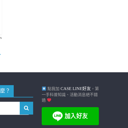
s
→
CASE LINE好友
點我加
，第
麼？
一手科普知識、活動消息絕不錯
過