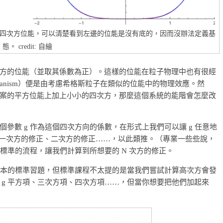
四次方位能，可以清楚看到左邊的位能是沒有底的，因而沒辦法定義基
態。 credit: 自繪
方的位能（並取其係數為正）。這樣的位能在粒子物理中也有很經
chanism）便是由考慮希格斯粒子在類似的位能中的物理效應。然
案的平方位能上加上小小的四次方，那麼這個系統的能階會怎麼改
參數 g 作為這個四次方向的係數，在形式上我們可以讓 g 任意地
g 一次方的修正、二次方的修正……，以此類推。（專業一些些說，
有標準的流程，讓我們計算到所想要的 N 次方的修正。
個課本的標準習題，但標準課程不太提的是當我們嘗試計算高次方會發
 g 平方項、三次方項、四次方項……，但當你想要把他們加起來