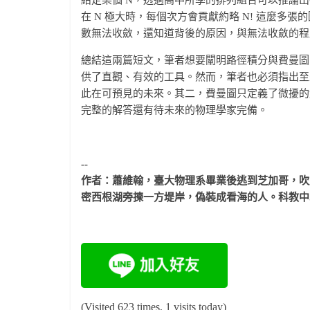
在 N 極大時，每個次方會貢獻約略 N! 這麼多
數無法收斂，還知道背後的原因，與無法收斂的程
總結這兩篇短文，筆者想要闡明路徑積分與費曼圖
供了直觀、有效的工具。然而，筆者也必須指出至
此在可預見的未來。其二，費曼圖只定義了微擾的
完整的解答還有待未來的物理學家完備。
--
作者：蕭維翰，臺大物理系畢業後逃到芝加哥，吹
密西根湖旁揀一方堤岸，偽裝成看海的人。科教中
(Visited 623 times, 1 visits today)