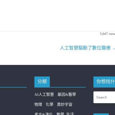
5,047
view
人工智慧驅動了數位醫療
分類
你想找什
AI人工智慧
基因&醫學
物理
化學
奧妙宇宙
考古&演化
數學
生活