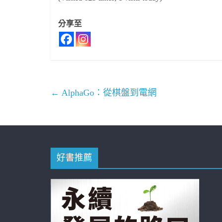
分享至
←
AlphaGo：從棋盤到電網
好書推薦