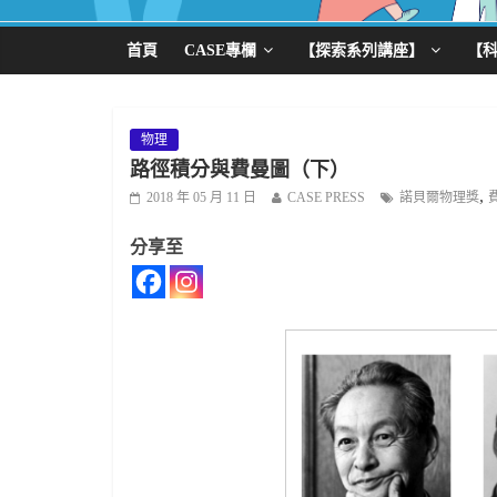
首頁
CASE專欄
【探索系列講座】
【
物理
路徑積分與費曼圖（下）
,
2018 年 05 月 11 日
CASE PRESS
諾貝爾物理獎
分享至