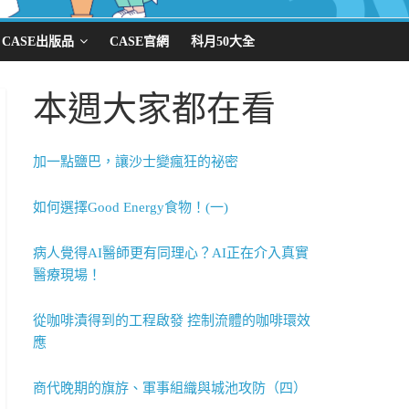
CASE出版品
CASE官網
科月50大全
本週大家都在看
加一點鹽巴，讓沙士變瘋狂的祕密
如何選擇Good Energy食物！(一)
病人覺得AI醫師更有同理心？AI正在介入真實
醫療現場！
從咖啡漬得到的工程啟發 控制流體的咖啡環效
應
商代晚期的旗斿、軍事組織與城池攻防（四）