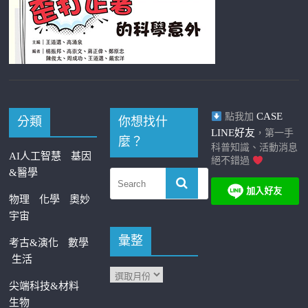
CASE
點我加
分類
你想找什
LINE好友
，第一手
麼？
科普知識、活動消息
AI人工智慧
基因
絕不錯過
&醫學
物理
化學
奧妙
宇宙
彙整
考古&演化
數學
生活
尖端科技&材料
生物