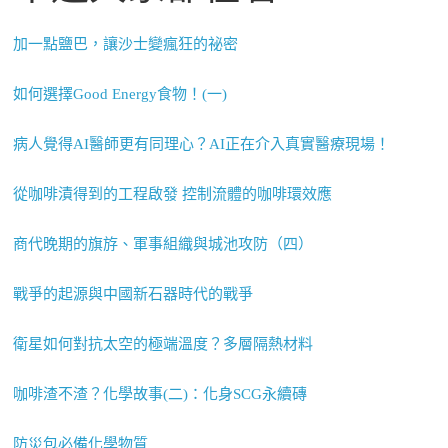
加一點鹽巴，讓沙士變瘋狂的祕密
如何選擇Good Energy食物！(一)
病人覺得AI醫師更有同理心？AI正在介入真實醫療現場！
從咖啡漬得到的工程啟發 控制流體的咖啡環效應
商代晚期的旗斿、軍事組織與城池攻防（四）
戰爭的起源與中國新石器時代的戰爭
衛星如何對抗太空的極端溫度？多層隔熱材料
咖啡渣不渣？化學故事(二)：化身SCG永續磚
防災包必備化學物質