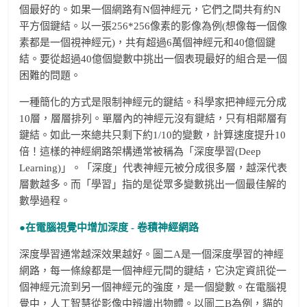
個最好的。如果一個網路有N個神經元，它們之間共有約N
平方個鍵結。以一張256*256像素的影像為例(想像每一個像
素都是一個視神經元)，共有超過6萬個神經元和40億個鍵
結。要從超過40億個變數中挑出一個表現最好的組合是一個
困難的問題。
一種簡化的方式是限制神經元的鍵結。科學家把神經元分成
10層，層層排列。單層內的神經元沒有鍵結，只有相鄰層有
鍵結。如此一來總共只剩下約1/10的變數，計算速度提升10
倍！這樣的神經網路架構通常被稱為「深度學習(Deep
Learning)」。「深度」代表神經元被分成很多層，越深代表
層數越多。而「學習」指的是從眾多變數挑出一個最佳解的
數學過程。
●在電腦視覺中增加深度 - 卷積神經網路
深度學習通常越深效果越好。圖二A是一個深度學習的神經
網路，每一條線都是一個神經元間的鍵結，它決定資訊從一
個神經元流到另一個神經元的強度，是一個變數。在電腦視
覺中，人工智慧從影像中辨識出物體。以圖二B為例，貓的