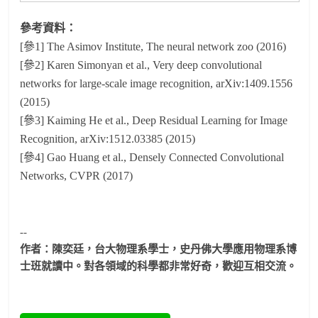
參考資料：
[參1] The Asimov Institute, The neural network zoo (2016)
[參2] Karen Simonyan et al., Very deep convolutional
networks for large-scale image recognition, arXiv:1409.1556
(2015)
[參3] Kaiming He et al., Deep Residual Learning for Image
Recognition, arXiv:1512.03385 (2015)
[參4] Gao Huang et al., Densely Connected Convolutional
Networks, CVPR (2017)
--
作者：陳奕廷，台大物理系學士，史丹佛大學應用物理系博
士班就讀中。
對各領域的科學都非常好奇，歡迎互相交流。