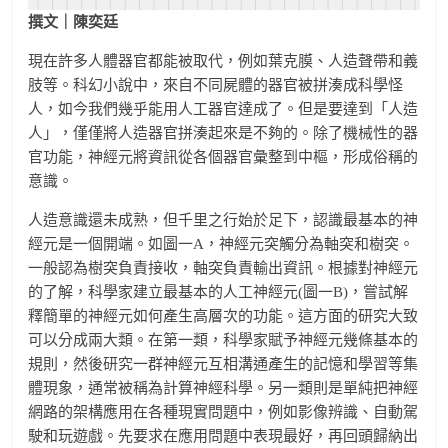
撰文｜陳奕廷
現在許多人體器官都能被取代，例如葉克膜、人造聲帶和義
肢等。科幻小說中，來自不同屍體的器官被拼湊成科學怪
人，如今我們幾乎能用人工器官達成了。但是要達到「人造
人」，僅僅將人造器官拼湊起來是不夠的。除了機械性的器
官功能，神經元將資訊從各個器官彙整到中樞，形成俗稱的
意識。
人造意識還未成熟，但千里之行始於足下，認識最基本的神
經元是一個開端。如圖一A，神經元突觸分為軸突和樹突。
一般認為樹突負責接收，軸突負責輸出資訊。根據對神經元
的了解，科學家建立最基本的人工神經元(圖一B)，嘗試解
釋簡單的神經元如何產生高層次的功能。這方面的研究大致
可以分成兩大類。在第一類，科學家賦予神經元幾條基本的
規則，然後研究一群神經元互相溝通產生的記憶和學習等集
體現象，通常被稱為計算神經科學。另一類則是單純把神經
網路的架構應用在各種現實問題中，例如影像辨識、自動駕
駛和玩遊戲。先要求在應用問題中表現最好，再回頭歸納出