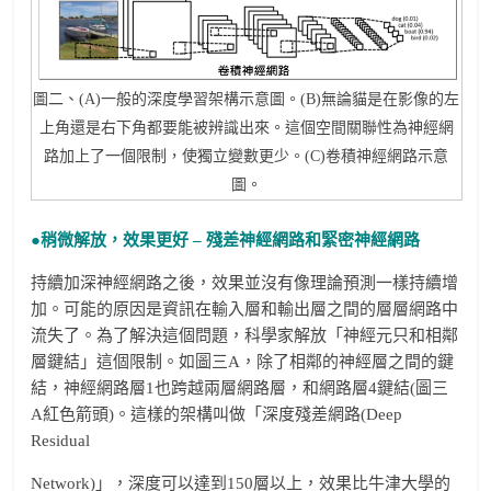
圖二、(A)一般的深度學習架構示意圖。(B)無論貓是在影像的左
上角還是右下角都要能被辨識出來。這個空間關聯性為神經網
路加上了一個限制，使獨立變數更少。(C)卷積神經網路示意
圖。
●稍微解放，效果更好 – 殘差神經網路和緊密神經網路
持續加深神經網路之後，效果並沒有像理論預測一樣持續增
加。可能的原因是資訊在輸入層和輸出層之間的層層網路中
流失了。為了解決這個問題，科學家解放「神經元只和相鄰
層鍵結」這個限制。如圖三A，除了相鄰的神經層之間的鍵
結，神經網路層1也跨越兩層網路層，和網路層4鍵結(圖三
A紅色箭頭)。這樣的架構叫做「深度殘差網路(Deep
Residual
Network)」，深度可以達到150層以上，效果比牛津大學的