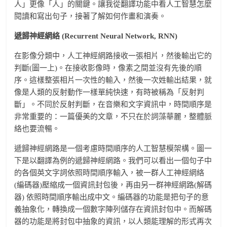
人」更像「人」的關鍵。讓我從翻譯功能中看人工智慧怎麼
閱讀和寫出句子，接著了解如何作畫和演奏。
遞歸神經網絡 (Recurrent Neural Network, RNN)
在影像分類中，人工神經網路接收一張相片，然後輸出它的
判斷(圖一上)。在接收影像時，像素之間並沒有先後的順
序。這樣整張相片一次性的輸入，然後一次姓輸出結果，就
像是人類的反射動作一樣單純快速，有時被稱為「反射判
斷」。不同於反射判斷，在音樂和文字資訊中，時間順序是
非常重要的：一篇優美的文章，不只在於詞藻華麗，整體脈
絡也要流暢。
遞歸神經網路是一個考慮時間順序的人工智慧模架構。圖一
下是以翻譯為例的遞歸神經網路。我們可以看出一個句子中
的各個英文字詞依照時間順序輸入，被一群人工神經網絡
(編碼器)壓縮成一個資訊封包後，再由另一群神經網路(解碼
器) 依照時間順序輸出成中文。編碼器的功能是把句子的意
義抽象化，轉換成一個數字陣列儲存在資訊封包中。而解碼
器的功能是將封包中抽象的資訊，以人類能理解的形式再次