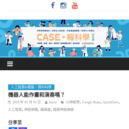
人工智慧&電腦、資料科學
機器人能作畫和演奏嗎？
,
,
,
2018 年 05 月 03 日
intern
AI神經學
Google Brain
QuickDraw
,
,
,
人工智慧
神經網路
編碼器
遞歸神經網絡
分享至