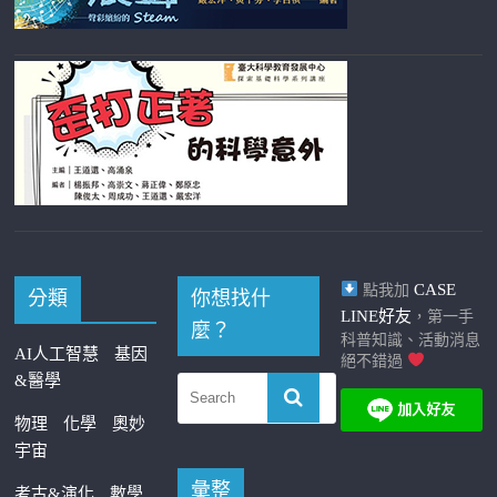
CASE
點我加
分類
你想找什
LINE好友
，第一手
麼？
科普知識、活動消息
AI人工智慧
基因
絕不錯過
&醫學
物理
化學
奧妙
宇宙
彙整
考古&演化
數學