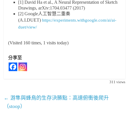
[1] David Ha et al., A Neural Representation of Sketch
Drawings, arXiv:1704.03477 (2017)
[2] Google人工智慧二重奏
(A.I.DUET)
https://experiments.withgoogle.com/ai/ai-
duet/view/
(Visited 160 times, 1 visits today)
分享至
311
views
←
游隼與蜂鳥的生存決勝點：高速俯衝後爬升
（stoop）