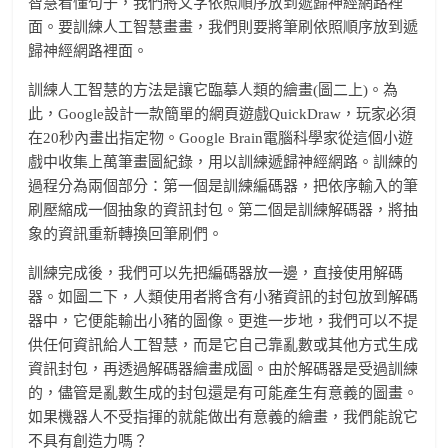
智慧看懂句子，我們將文字依照順序放到遞歸神經網路裡
面。要訓練人工智慧畫畫，我們則要將筆刷依照順序放到遞
歸神經網路裡面。
訓練人工智慧的方法是讓它臨摹人類的繪畫(圖二上)。為
此，Google設計一款簡單的網頁遊戲QuickDraw，玩家必須
在20秒內畫出指定物。Google Brain電腦科學家從這個小遊
戲中收集上萬筆畫圖紀錄，用以訓練遞歸神經網路。訓練的
過程分為兩個部分：第一個是訓練編碼器，把依序輸入的筆
刷壓縮成一個抽象的資訊封包。第二個是訓練解碼器，將抽
象的資訊重新轉換回筆刷們。
訓練完成後，我們可以先把編碼器放一邊，直接使用解碼
器。如圖二下，人類使用者將含有小豬資訊的封包放到解碼
器中，它便能輸出小豬的圖像。更進一步地，我們可以不提
供任何資訊給人工智慧，而是它自己靠亂數或其他方式生成
資訊封包，再透過解碼器繪畫成圖。由於解碼器是受過訓練
的，儘管是亂數生成的封包還是有可能產生有意義的圖畫。
如果機器人不受指揮的就能做出有意義的繪畫，我們能說它
不具有創造力嗎？