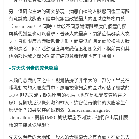
另一個研究主軸的研究發現，病患自植物人狀態回復至清醒
有意識的狀態後，腦中代謝量改變最大的區域位於楔前葉
（precuneus）。同時，比較不同意識清醒程度的個體的楔
前葉代謝量也可以發現，普通人的最高，閉鎖症候群病人次
之，最低限度意識狀態者更低，而最低的則是處於植物人狀
態的患者。除了活動程度與意識程度相關之外，楔前葉和其
他腦部區域之間的功能連結與意識程度也有正相關。
●先天失明者的感覺經驗
人類的意識內容之中，視覺佔據了非常大的一部分，畢竟在
哺乳動物的大腦皮質中，處理視覺訊息的區域就佔了總數的
1/3。但先天或早期失明者的枕葉（也就是視覺皮質所在之
處）長期缺乏視覺刺激的輸入，這會使得他們的大腦發生什
麼變化？如果以穿顱磁刺激（transcranial magnetic
stimulation，簡稱TMS）對枕葉施予刺激，他們會出現什麼
樣的主觀感覺經驗？
先天失明者的大腦和一般人的大腦最大之差異處，在於先天