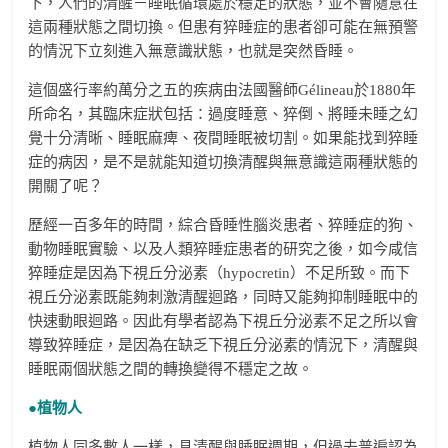
下，人們的清醒－睡眠循環處於穩定的狀態，並不會隨意在
這兩種狀態之間切換。但患有猝睡症的患者卻可能在無預警
的情況下立刻進入無意識狀態，也就是突然昏睡。
這個盛行率約萬分之五的疾病由法國醫師Gélineau於1880年
所命名，其臨床症狀包括：過度睡意、猝倒、將睡未睡之幻
覺十分清晰、睡眠麻痺、夜間睡眠被切割。如果能找到猝睡
症的病因，是不是就能知道切換清醒與無意識這兩種狀態的
開關了呢？
歷經一百多年的時間，綜合昏睡性腦炎患者、猝睡症的狗、
動物睡眠實驗、以及人類猝睡症患者的研究之後，如今咸信
猝睡症是因為下視丘分泌素（hypocretin）不足所致。而下
視丘分泌素既能夠刺激清醒迴路，同時又能夠抑制睡眠中的
快速動眼迴路。因此有學者認為下視丘分泌素不足之所以會
導致猝睡症，是因為在缺乏下視丘分泌素的情況下，清醒與
睡眠兩個狀態之間的轉換變得不穩定之故。
●植物人
植物人同多數人一樣，具清醒與睡眠週期，但過去普遍認為