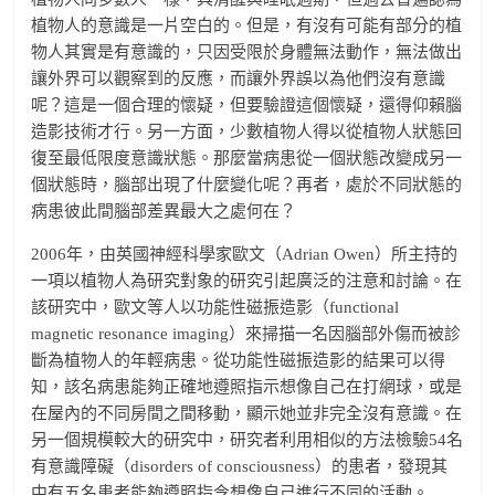
植物人的意識是一片空白的。但是，有沒有可能有部分的植
物人其實是有意識的，只因受限於身體無法動作，無法做出
讓外界可以觀察到的反應，而讓外界誤以為他們沒有意識
呢？這是一個合理的懷疑，但要驗證這個懷疑，還得仰賴腦
造影技術才行。另一方面，少數植物人得以從植物人狀態回
復至最低限度意識狀態。那麼當病患從一個狀態改變成另一
個狀態時，腦部出現了什麼變化呢？再者，處於不同狀態的
病患彼此間腦部差異最大之處何在？
2006年，由英國神經科學家歐文（Adrian Owen）所主持的
一項以植物人為研究對象的研究引起廣泛的注意和討論。在
該研究中，歐文等人以功能性磁振造影（functional
magnetic resonance imaging）來掃描一名因腦部外傷而被診
斷為植物人的年輕病患。從功能性磁振造影的結果可以得
知，該名病患能夠正確地遵照指示想像自己在打網球，或是
在屋內的不同房間之間移動，顯示她並非完全沒有意識。在
另一個規模較大的研究中，研究者利用相似的方法檢驗54名
有意識障礙（disorders of consciousness）的患者，發現其
中有五名患者能夠遵照指令想像自己進行不同的活動。