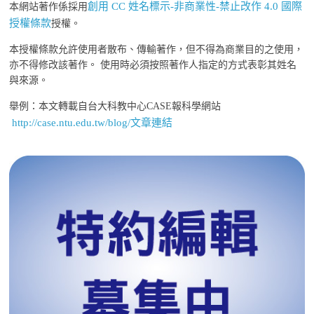
創用 CC 姓名標示-非商業性-禁止改作 4.0 國際
本網站著作係採用
授權條款
授權。
本授權條款允許使用者散布、傳輸著作，但不得為商業目的之使用，
亦不得修改該著作。 使用時必須按照著作人指定的方式表彰其姓名
與來源。
舉例：本文轉載自台大科教中心CASE報科學網站
http://case.ntu.edu.tw/blog/文章連結