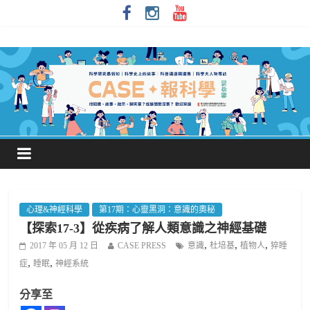
心理&神經科學
第17期：心靈黑洞：意識的奧秘
【探索17-3】從疾病了解人類意識之神經基礎
,
,
,
2017 年 05 月 12 日
CASE PRESS
意識
杜培基
植物人
猝睡
,
,
症
睡眠
神經系統
分享至