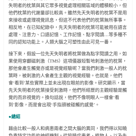
失明者的枕葉與其它眾多視覺處理相關區域的體積較小，但
他們枕葉的代謝量卻比較高。雖然先天失明者的枕葉不是用
來接收或處理視覺訊息，但這不代表他們的枕葉無所事事。
相反地，在已知紀錄中，先天失明者的枕葉可能被用在語言
處理、注意力、口語記憶、工作記憶、點字閱讀…等多種不
同的認知功能上。人類大腦之可塑性由此可見一番。
接下來，假設一位先天失明者將枕葉做為點字閱讀之用，如
果使用穿顱磁刺激（TMS）這項儀器短暫地刺激他的枕葉，
那他會產生觸覺亦或是視覺經驗呢？當我們刺激一般人的枕
葉時，被刺激的人會產生主觀的視覺經驗。也就是，他們
會‘看到’某些實際上並未出現在眼前的影像。研究顯示，當
先天失明者的枕葉接受刺激時，他們所經歷的主觀經驗是觸
覺的而非視覺的。換句話說，他們不像明眼人一樣會‘看
到’影像，而是會出現‘手指頭被碰觸的感覺’。
●總結
藉由比較一般人和病患兩者之間大腦的異同，我們得以知曉
負責特定功能的神經機制。從猝睡症患者、植物人、以及先