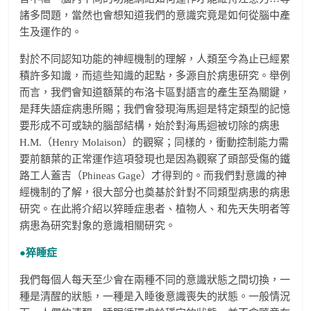
諸多問題，當然也會想知道我們的意識究竟是如何從腦中產
生及運作的。
對於不同認知功能的神經機制的理解，人類至今為止已經累
積許多知識，而這些知識的起點，多源自於病患研究。舉例
而言，我們會知道額葉的布洛卡區對語言的產生至為關鍵，
是拜失語症病患所賜；我們會發現海馬迴是特定類型的記憶
要形成不可或缺的腦部結構，始於對海馬迴被切除的病患
H.M.（Henry Molaison）的觀察；同樣的，衝動控制能力需
要前額葉的正常運作這項發現也是因為觀察了頭部受傷的鐵
路工人蓋吉（Phineas Gage）才得到的。而我們對意識的神
經機制的了解，很大部分也奠基於針對不同類型病患的病患
研究。在此將介紹以猝睡症患者、植物人、和先天失明者等
病患為研究對象的意識相關研究。
●猝睡症
我們每個人每天至少會在兩種不同的意識狀態之間切換，一
種是清醒的狀態，一種是入睡後意識喪失的狀態。一般情況