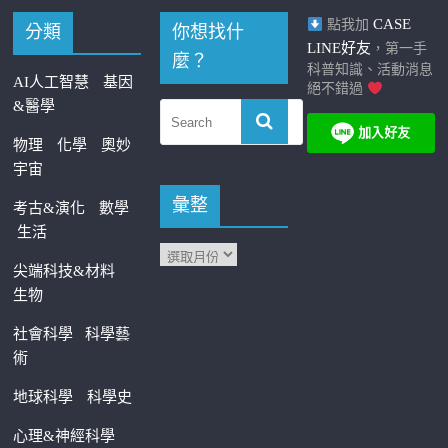
CASE
點我加
分類
你想找什
LINE好友
，第一手
麼？
科普知識、活動消息
AI人工智慧
基因
絕不錯過
&醫學
物理
化學
奧妙
宇宙
彙整
考古&演化
數學
生活
尖端科技&材料
生物
社會科學
科學藝
術
地球科學
科學史
心理&神經科學