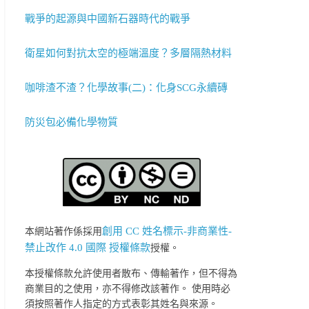
戰爭的起源與中國新石器時代的戰爭
衛星如何對抗太空的極端溫度？多層隔熱材料
咖啡渣不渣？化學故事(二)：化身SCG永續磚
防災包必備化學物質
創用 CC 姓名標示-非商業性-
本網站著作係採用
禁止改作 4.0 國際 授權條款
授權。
本授權條款允許使用者散布、傳輸著作，但不得為
商業目的之使用，亦不得修改該著作。 使用時必
須按照著作人指定的方式表彰其姓名與來源。