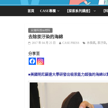
首頁
CASE專欄
【探索系列講座】
【
尖端科技&材料
去除汞汙染的海綿
,
,
2017 年 04 月 25 日
CASE PRESS
水俁病
汞汙染
分享至
■美國明尼蘇達大學研發出吸汞能力超強的海綿以