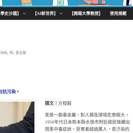
科學史沙龍】
【AI新世界】
【開箱大學教授】
使用規範
,
,
海綿
硒
重金屬
對抗污染。
撰文｜
方程毅
汞是一劇毒金屬，對人類及環境危害極大。
1950年代日本熊本縣水俁市附近居民陸續出
現汞中毒症狀，受害者超過萬人，汞汙染的