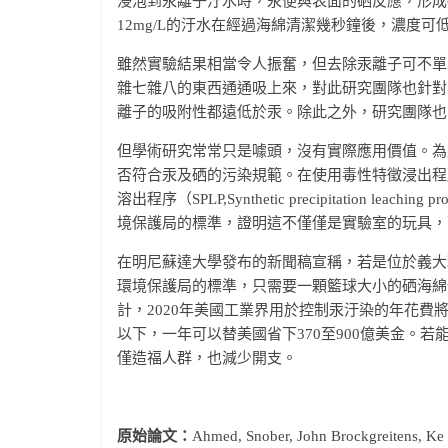
浸泡到汞離子汙水時，汞便與表面的硒反應，形成
12mg/L的汙水在經過海綿清潔幾秒鐘後，濃度可低於0
雖然實驗結果相當令人振奮，但去除汞離子可不單
雜七雜八的東西通通吸上來，對此研究團隊也針對
離子的吸附性都遠低於汞。除此之外，研究團隊也
但學術研究常常只是噱頭，沒有實際應用價值。為
否符合汞及硒的污染規範。在使用毒性特徵浸出程序（TCLP，Toxi
溶出程序（SPLP,Synthetic precipitation
境保護局的標準，證明這不僅僅是實驗室的玩具，
在明尼蘇達大學發布的新聞稿宣稱，若是位於義大利阿
環境保護局的標準，只需要一顆籃球大小的硒海綿
計，2020年美國工業界用於控制汞汙染的年花費
以下，一年可以替美國省下370至900億美金。
僅造福人群，也減少開支。
原始論文：
Ahmed, Snober, John Brockgreitens, Ke