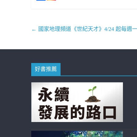
←
國家地理頻道《世紀天才》4/24 起每週一1
好書推薦