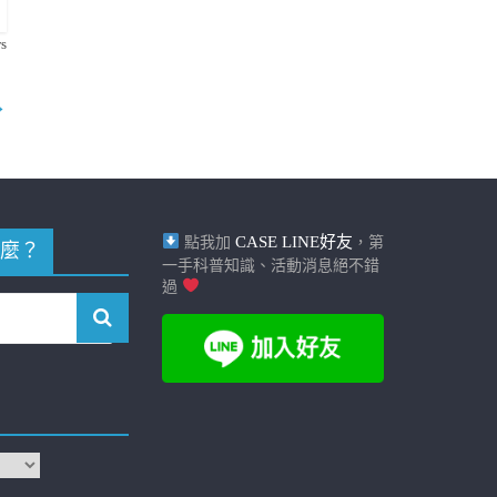
s
→
CASE LINE好友
點我加
，第
麼？
一手科普知識、活動消息絕不錯
過