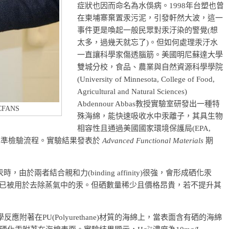
症狀也因而命名為水俁病。1998年台塑也曾
在柬埔寨棄置汞污泥，引發軒然大波，這一
事件更是喚起一般民眾對汞汙染的警覺(想
太多，過幾天就忘了)。但如何處理汞汙水
一直讓科學家傷透腦筋。美國明尼蘇達大學
雙城分校，食品、農業與自然資源科學學院
(University of Minnesota, College of Food,
Agricultural and Natural Sciences)
Abdennour Abbas教授實驗室研發出一種特
, CFANS
殊海綿，能快速吸收水中汞離子，其具生物
相容性且通過美國國家環境保護局(EPA,
 Agency)的標準檢驗流程。實驗結果發表於
Advanced Functional Materials
期
，由於兩者結合親和力(binding affinity)很強，會形成硒化汞
界也已被用於去除蒸氣中的汞。但硒數量稀少且價格昂貴，若不提升其
化學反應附著在PU(Polyurethane)材質的海綿上，當表面含有硒的海綿
2+