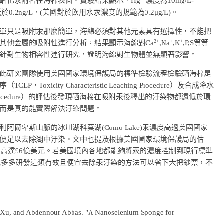
硒化汞附著在海棉表面。實驗結果顯示，Hg
濃度為10mg/L-
.2ng/L，(美國對於飲用水汞濃度的規範為0.2μg/L)。
單只是吸附汞那麼簡單，海綿必須對其他元素具有選擇性，不能把
2+
+
+
其他金屬的吸附性進行分析，結果顯示海綿對Ca
,Na
,K
,P,S等等
針對生物相容性進行研究，證明海綿對生物體並無顯著影響。
此研究團隊使用美國國家環境保護局的標準檢驗流程檢驗硒海棉是
city Characteristic Leaching Procedure）及合成降水
 leaching procedure）的評估後發現硒海棉在吸附汞後釋出的汙染物都遠低於環
而是真的能實際解決汙染問題。
爾卑斯山脈的冰川湖科莫湖(Como Lake)汞濃度高過美國國家
便足以去除湖中汙染。文中也提及根據美國國家環境保護局的估
將高達96億美元。若美國境內各地都能夠將汞的濃度控制到現行標準
若能多多研發這類有效且便宜去除汞汙染的方法可以省下大把鈔票，不
 Xu, and Abdennour Abbas. "A Nanoselenium Sponge for