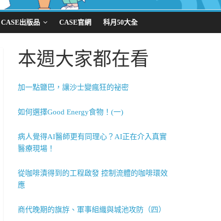
CASE出版品
CASE官網
科月50大全
本週大家都在看
加一點鹽巴，讓沙士變瘋狂的祕密
如何選擇Good Energy食物！(一)
病人覺得AI醫師更有同理心？AI正在介入真實
醫療現場！
從咖啡漬得到的工程啟發 控制流體的咖啡環效
應
商代晚期的旗斿、軍事組織與城池攻防（四）