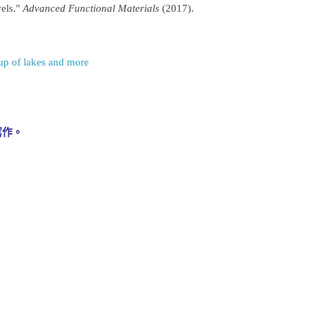
els."
Advanced Functional Materials
(2017).
-up of lakes and more
寫作。