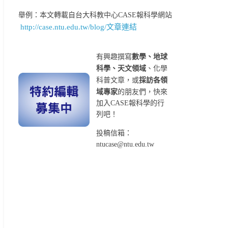
舉例：本文轉載自台大科教中心CASE報科學網站
http://case.ntu.edu.tw/blog/文章連結
有興趣撰寫
數學、地球
科學、天文領域
、化學
科普文章，或
採訪各領
域專家
的朋友們，快來
加入CASE報科學的行
列吧！
投稿信箱：
ntucase@ntu.edu.tw