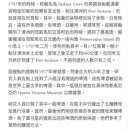
1797年的時候，有艘名為 Sydney Cove 的英國貨船載滿著
貨物從印度的加爾各答出發，前往澳洲的 Port Jackson，也
就是現在的雪梨。其中，裝載的貨物裡包括了食物、日常用
品，還有許多酒類，有啤酒、白蘭地、琴酒等等。這艘貨輪
開到了澳洲的塔斯馬尼亞島附近的時候，遇到了暴風雨，最
後擱淺在塔斯馬尼亞北邊的一座叫做 Preservation Island 的
小島上。1797年二月，倖存的船員中，有17位駕著一艘小
船往澳洲本土出發，登陸之後又走了約600公里，在同年五
月終於到達了 Port Jackson。不過到達的人數只有三位。
這艘船的遺骸在1977年被發現，然後在大約20年之後，研
究人員在船上找到了26瓶沒有開過的啤酒。這批啤酒被認為
是世界上最古早的啤酒。其中一瓶現在被放在澳洲塔斯馬尼
亞的 Queen Victoria Museum 公開展覽。
研究人員打開了其中一瓶啤酒，在瓶子中分離出了五種酵母
並進行培養。當然，最後他們用這些兩百多歲的酵母來釀啤
酒。為了盡可能的復原出這些啤酒的原始味道，他們參考了
當時的釀酒方法。