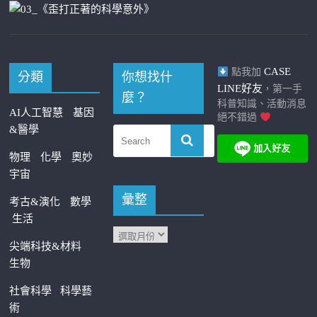
CASE
點我加
分類
你想找什
LINE好友
，第一手
麼？
科普知識、活動消息
AI人工智慧
基因
絕不錯過
&醫學
物理
化學
奧妙
宇宙
彙整
考古&演化
數學
生活
尖端科技&材料
生物
社會科學
科學藝
術