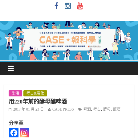
生活
考古&演化
用220年前的酵母釀啤酒
,
,
,
2017 年 01 月 23 日
CASE PRESS
啤酒
考古
酵母
釀酒
分享至