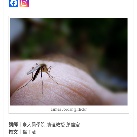
James Jordan@flickr
講師｜
臺大醫學院 助理教授 蕭信宏
撰文｜
楊于葳