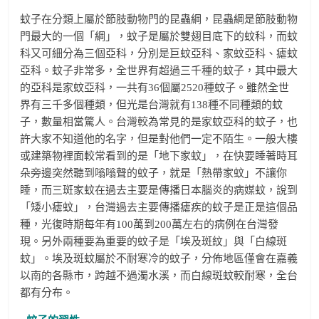
蚊子在分類上屬於節肢動物門的昆蟲綱，昆蟲綱是節肢動物
門最大的一個「綱」，蚊子是屬於雙翅目底下的蚊科，而蚊
科又可細分為三個亞科，分別是巨蚊亞科、家蚊亞科、瘧蚊
亞科。蚊子非常多，全世界有超過三千種的蚊子，其中最大
的亞科是家蚊亞科，一共有36個屬2520種蚊子。雖然全世
界有三千多個種類，但光是台灣就有138種不同種類的蚊
子，數量相當驚人。台灣較為常見的是家蚊亞科的蚊子，也
許大家不知道他的名字，但是對他們一定不陌生。一般大樓
或建築物裡面較常看到的是「地下家蚊」，在快要睡著時耳
朵旁邊突然聽到嗡嗡聲的蚊子，就是「熱帶家蚊」不讓你
睡，而三斑家蚊在過去主要是傳播日本腦炎的病媒蚊，說到
「矮小瘧蚊」，台灣過去主要傳播瘧疾的蚊子是正是這個品
種，光復時期每年有100萬到200萬左右的病例在台灣發
現。另外兩種要為重要的蚊子是「埃及斑紋」與「白線斑
蚊」。埃及斑蚊屬於不耐寒冷的蚊子，分佈地區僅會在嘉義
以南的各縣市，跨越不過濁水溪，而白線斑蚊較耐寒，全台
都有分布。