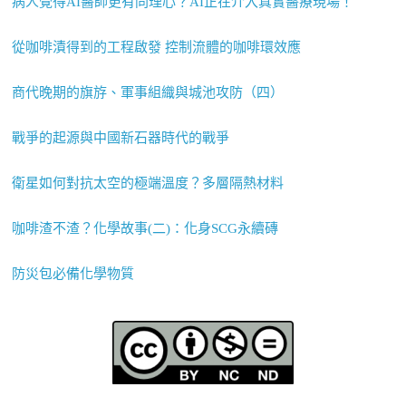
病人覺得AI醫師更有同理心？AI正在介入真實醫療現場！
從咖啡漬得到的工程啟發 控制流體的咖啡環效應
商代晚期的旗斿、軍事組織與城池攻防（四）
戰爭的起源與中國新石器時代的戰爭
衛星如何對抗太空的極端溫度？多層隔熱材料
咖啡渣不渣？化學故事(二)：化身SCG永續磚
防災包必備化學物質