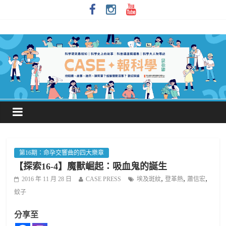
第16期：命孕交響曲的四大樂章
【探索16-4】魔獸崛起：吸血鬼的誕生
,
,
,
2016 年 11 月 28 日
CASE PRESS
埃及斑紋
登革熱
蕭信宏
蚊子
分享至