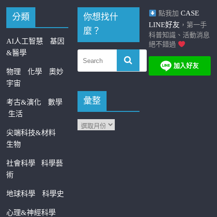
CASE
點我加
分類
你想找什
LINE好友
，第一手
麼？
科普知識、活動消息
AI人工智慧
基因
絕不錯過
&醫學
物理
化學
奧妙
宇宙
彙整
考古&演化
數學
生活
尖端科技&材料
生物
社會科學
科學藝
術
地球科學
科學史
心理&神經科學