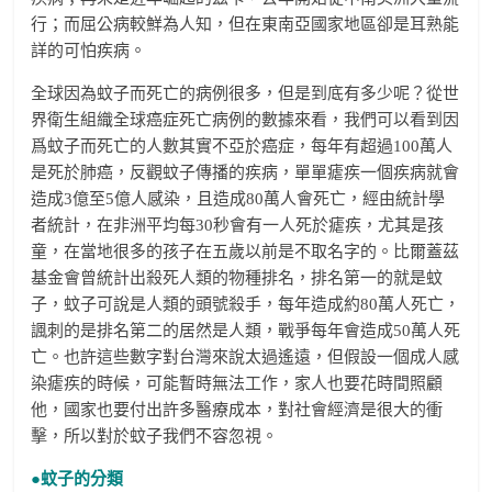
行；而屈公病較鮮為人知，但在東南亞國家地區卻是耳熟能
詳的可怕疾病。
全球因為蚊子而死亡的病例很多，但是到底有多少呢？從世
界衛生組織全球癌症死亡病例的數據來看，我們可以看到因
爲蚊子而死亡的人數其實不亞於癌症，每年有超過100萬人
是死於肺癌，反觀蚊子傳播的疾病，單單瘧疾一個疾病就會
造成3億至5億人感染，且造成80萬人會死亡，經由統計學
者統計，在非洲平均每30秒會有一人死於瘧疾，尤其是孩
童，在當地很多的孩子在五歲以前是不取名字的。比爾蓋茲
基金會曾統計出殺死人類的物種排名，排名第一的就是蚊
子，蚊子可說是人類的頭號殺手，每年造成約80萬人死亡，
諷刺的是排名第二的居然是人類，戰爭每年會造成50萬人死
亡。也許這些數字對台灣來說太過遙遠，但假設一個成人感
染瘧疾的時候，可能暫時無法工作，家人也要花時間照顧
他，國家也要付出許多醫療成本，對社會經濟是很大的衝
擊，所以對於蚊子我們不容忽視。
●蚊子的分類