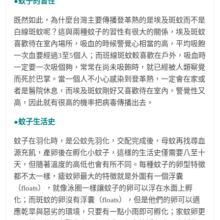
●蚊子的習性
既然如此，為什麼台灣主要傳播登革熱的是埃及斑蚊而不是
白線斑蚊呢？這與兩種蚊子的習性有很大的關係，埃及斑蚊
喜歡待在室內場所，吸血的時候警覺心相當的高，平均吸飽
一次血要經過3至5個人；而班線斑蚊較喜歡在戶外，吸血時
一定要一次吸個夠，常常在尚未吸飽時，就已經被人類察覺
而死於巴掌。當一個人不小心感染到登革熱，一定會在家或
者是醫院休息，而埃及斑蚊剛好又喜歡待在室內，警覺性又
高，因此就有很高的機率把病毒傳播出去。
●蚊子生活史
蚊子在羽化時，是公蚊先羽化，交配完成後，母蚊再找尋血
源充飢，產卵後在孵化小蚊子，這樣的生活史僅需要八至十
天，但隨著溫度的高低也會有所不同。每種蚊子的卵型特徵
都不太一樣，瘧蚊卵最大的特徵就是外圍有一個浮囊
（floats），就像泳圈一樣讓蚊子的卵可以浮在水面上孵
化；而斑蚊的卵沒有浮囊（floats），但是他們的卵可以適
應乾旱與惡劣的環境，只要有一點小雨即可孵化；家蚊卵更