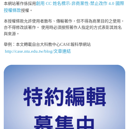
創用 CC 姓名標示-非商業性-禁止改作 4.0 國際
本網站著作係採用
授權條款
授權。
本授權條款允許使用者散布、傳輸著作，但不得為商業目的之使用，
亦不得修改該著作。 使用時必須按照著作人指定的方式表彰其姓名
與來源。
舉例：本文轉載自台大科教中心CASE報科學網站
http://case.ntu.edu.tw/blog/文章連結