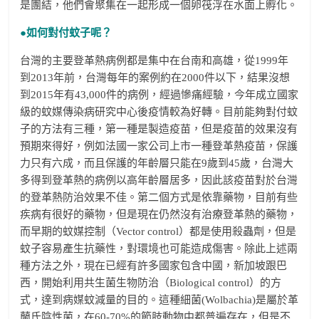
是團結，他們會聚集在一起形成一個卵筏浮在水面上孵化。
●如何對付蚊子呢？
台灣的主要登革熱病例都是集中在台南和高雄，從1999年
到2013年前，台灣每年的案例約在2000件以下，結果沒想
到2015年有43,000件的病例，經過慘痛經驗，今年成立國家
級的蚊媒傳染病研究中心後疫情較為好轉。目前能夠對付蚊
子的方法有三種，第一種是製造疫苗，但是疫苗的效果沒有
預期來得好，例如法國一家公司上市一種登革熱疫苗，保護
力只有六成，而且保護的年齡層只能在9歲到45歲，台灣大
多得到登革熱的病例以高年齡層居多，因此該疫苗對於台灣
的登革熱防治效果不佳。第二個方式是依靠藥物，目前有些
疾病有很好的藥物，但是現在仍然沒有治療登革熱的藥物，
而早期的蚊媒控制（Vector control）都是使用殺蟲劑，但是
蚊子容易產生抗藥性，對環境也可能造成傷害。除此上述兩
種方法之外，現在已經有許多國家包含中國，新加坡跟巴
西，開始利用共生菌生物防治（Biological control）的方
式，達到病媒蚊減量的目的。這種細菌(Wolbachia)是屬於革
蘭氏陰性菌，在60-70%的節肢動物中都普遍存在，但是不