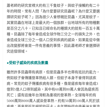
蕭老師的研究室裡大約有三千隻蚊子，與蚊子接觸約有二十
年的時間，常有人問「為什麼要研究昆蟲呢？為什麼又要選
擇研究蚊子呢？」因為很少人會想親近昆蟲，尤其是蚊子，
其實昆蟲在地球上是最大的一個族群，佔地球所有的物種數
是百分之八十，已知且已經命名的種類大約就有一百五十萬
種。昆蟲除了每年會造成全球作物三分之一的損失之外，也
會造成全球三分之一個人口受到疾病的感染，如果能從中做
出改變那將會是一件有意義的事情，因此蕭老師才會選擇研
究這個領域。
●受蚊子感染的疾病及數量
雖然許多昆蟲帶有病原，但是昆蟲多半也帶有抵抗的能力，
例如蚊子會傳播登革熱給人類，但蚊子本身不會得到該疾
病。常見的蚊子傳播疾病有很多種，像是瘧疾每年會造成3
億到5億人口得到感染，其中有60萬到80萬人會因為瘧疾而
死亡；還有這幾年台灣較為重視的登革熱，全球每年約有
5000萬到8000萬人感染登革熱，約有50萬到100萬人死於該
疾病；再來是近年崛起的茲卡，去年開始從中南美洲大量流