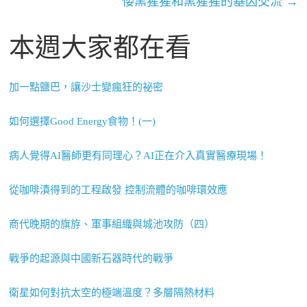
倭黑猩猩和黑猩猩的基因交流
→
本週大家都在看
加一點鹽巴，讓沙士變瘋狂的祕密
如何選擇Good Energy食物！(一)
病人覺得AI醫師更有同理心？AI正在介入真實醫療現場！
從咖啡漬得到的工程啟發 控制流體的咖啡環效應
商代晚期的旗斿、軍事組織與城池攻防（四）
戰爭的起源與中國新石器時代的戰爭
衛星如何對抗太空的極端溫度？多層隔熱材料