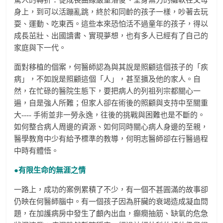
身上，到可以活蹦亂跳，終於和同齡的孩子一樣，吵著去玩
耍、運動、吃東西。這些本來恐怕活不過童年的孩子，得以
成長茁壯、出國讀書、實現夢想，也有多人已經有了自己的
家庭與下一代。
面對移植的個案，何醫師認為與其說是照顧這個孩子的「疾
病」，不如說是照顧這個「人」，甚至擴及他的家人。自
然，在忙碌的醫院生態下，要把病人的列祖列宗都關心一
遍，自是強人所難；但家人卻在術後的照顧與支持中至關重
大---- 手術並非一勞永逸，往後的挑戰與困難也是不斷的。
如何整合病人周邊的資源、如何同時關心病人身邊的至親，
醫學教育中少有給予標準的教導，何明志醫師卻在行醫過程
中時有體悟。
●有限生命的無涯之情
一路上，成功的案例累積了不少，有一個不甚圓滿的故事卻
仍映在何醫師腦中。有一個孩子因為肝臟的衰竭造成凝血問
題，在加護病房中發生了顱內出血，癲癇抽筋、缺氧的危急