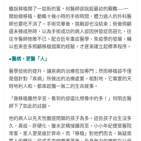
雖說移植開了一扇新的窗，何醫師卻說起最初的艱難----一
開始做移植，動輒十幾小時的手術時間，體力過人的外科醫
師也要吃不消了。手術完畢後，挑戰卻也沒結束；術後照顧
還未臻成熟時，以為手術成功的病人卻因併發症而惡化，往
往令醫師挫敗不已。配合近年重症醫學、免疫學的發展，輔
以愈來愈多照顧移植個案的經驗，才逐漸建立起標準程序。
●醫病，更醫「人」
醫學技術的提升，讓疾病的治療愈加專門；然而移植卻不僅
是個針對「疾病」所做出的治療處置。相對地，它需要的天
時地利人和，都串起獨一無二的生命故事。
「做移植雖然辛苦，看到的卻遠比想像中的多！」何明志醫
師下了如此的註腳。
他的病人以先天性膽道閉鎖的孩子為多。這些孩子出生沒多
久，黃疸、肝硬化、腹水淤積接踵而至，小小年紀便是醫院
常客，家人更是疲於奔命。而「移植」對他們而言，無疑是
驚人的轉折：從成長曲線嚴重落後、全身無力的癱軟在父母