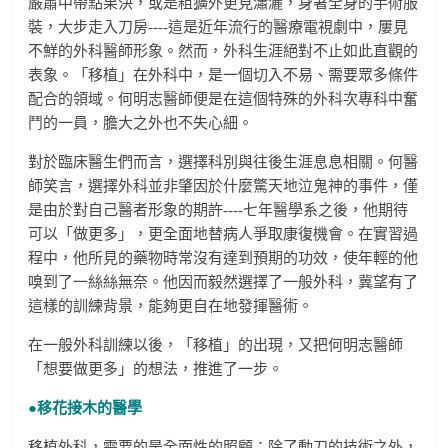
嚴肅中帶點果決，或是粗獷外更見瀟灑，身著全身的手術服
裝，大步走入刀房----這是近年流行的醫療電視劇中，屢見
不鮮的外科醫師形象。然而，外科生涯絕對不止如此直觀的
表象。「移植」在外科中，是一個切入不易、需要眾多條件
配合的領域。何明志醫師便是在這個特殊的外科次專科中奮
鬥的一員，膽大之外也不失心細。
對於臨床醫生們而言，選擇科別與往後生涯息息相關。何醫
師笑言，選擇外科並非肇因於什麼驚天地泣鬼神的事件，僅
是由於對自己醫者形象的期許----七年醫學系之後，他期待
可以「做更多」，更全面地替病人爭取康復機會。在實習過
程中，他所見的藥物時常沒有達到預期的功效，使年輕的他
嗅到了一絲絲無奈。他因而毅然選擇了一般外科，冀望有了
這樣的訓練背景，能夠更自在地發揮醫術。
在一般外科訓練以後，「移植」的出現，又把何明志醫師
「想要做更多」的想法，推進了一步。
●移花接木的醫學
移植外科，需要的是全面性的照顧：除了動刀的技術之外，