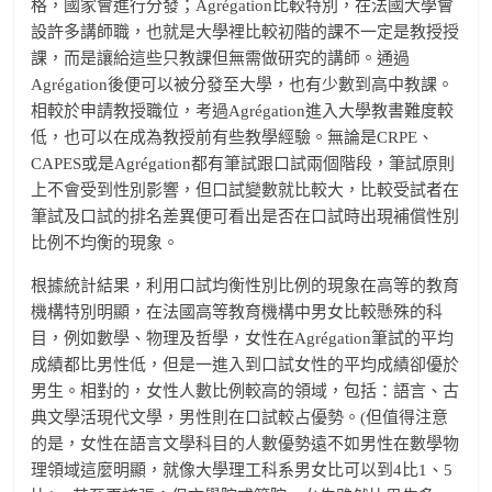
格，國家會進行分發；Agrégation比較特別，在法國大學會
設許多講師職，也就是大學裡比較初階的課不一定是教授授
課，而是讓給這些只教課但無需做研究的講師。通過
Agrégation後便可以被分發至大學，也有少數到高中教課。
相較於申請教授職位，考過Agrégation進入大學教書難度較
低，也可以在成為教授前有些教學經驗。無論是CRPE、
CAPES或是Agrégation都有筆試跟口試兩個階段，筆試原則
上不會受到性別影響，但口試變數就比較大，比較受試者在
筆試及口試的排名差異便可看出是否在口試時出現補償性別
比例不均衡的現象。
根據統計結果，利用口試均衡性別比例的現象在高等的教育
機構特別明顯，在法國高等教育機構中男女比較懸殊的科
目，例如數學、物理及哲學，女性在Agrégation筆試的平均
成績都比男性低，但是一進入到口試女性的平均成績卻優於
男生。相對的，女性人數比例較高的領域，包括：語言、古
典文學活現代文學，男性則在口試較占優勢。(但值得注意
的是，女性在語言文學科目的人數優勢遠不如男性在數學物
理領域這麼明顯，就像大學理工科系男女比可以到4比1、5