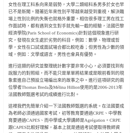
女性在理工科系向來是弱勢，大學二類組科系男多於女也早
已不是新聞。隨著近年來性別平等越來越受到重視，解決職
場上性別比例的失衡也就格外重要。相信很多理工男在找工
作面試時，都有遇到女生對手就先輸一截的經驗，法國巴黎
經濟學院(Paris School of Economics)針對這個現象進行研
究，發現在女生處於劣勢的科目，例如：數學、物理或哲
學，女性在口試或面試場合都比較吃香；但男性為少數的領
域，例如：文學或語言，男性也會具有優勢。
進行這類的研究並整理統計數字要非常小心，必須要找到有
說服力的對照組，而不能只是單單將結果或是眼前看到的現
象套進自己預設立場編出來的故事之中。進行這項研究的兩
位學者Thomas Breda及Mélina Hillion使用的是2006-2013年
法國教師甄選考試的成績進行比對。
這裡我們先簡單介紹一下法國教師甄選的系統。在法國要成
為老師必須通過國家考試，初等教育要通過CRPE、中學教
育要通過CAPES、而中學或大學講師是Agrégation。CRPE
跟CAPES比較好理解，基本上就是通過考試便取得教師資