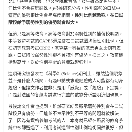
比1，甚至更誇張；但文學院或管院，女生雖然比男生多，
但比例不會這麼懸殊。)根據研究分析，性別弱勢的口試中
獲得的優勢跟比例會呈高度相關，
性別比例越懸殊，在口試
階段給予弱勢性別的優勢就會越大。
但這只是高等教育。高等教育對於弱勢性別的補償較明顯，
中等教育考試的CAPES還是會在口試試圖均衡性別比例，但
在初等教育考試CRPE，就算某一科目的就業男女比例有差
距，口試階段弱勢性別卻不會特別有優勢。換言之，教育機
構越高等，對於性別平衡的意識就越強烈。
這項研究被發表在《科學》(Science)期刊上，雖然這個現象
並不是什麼大新聞，有過申請或求職經驗的人可能都有切身
經驗，但論文作者並非只是用「感覺」或「經驗」下定論，
而是對法國的各級考試進行完整的數據分析證明這個現象。
最後論文作者也提到，雖然研究結果顯示弱勢性別會在口試
階段具有優勢，但這並不表示性別不平等的問題就被解決
了，因為有資格參加考試的人，本身就已經在層層的教育系
統中被篩選過了，利用考試達到性別比例均衡固然很好，但