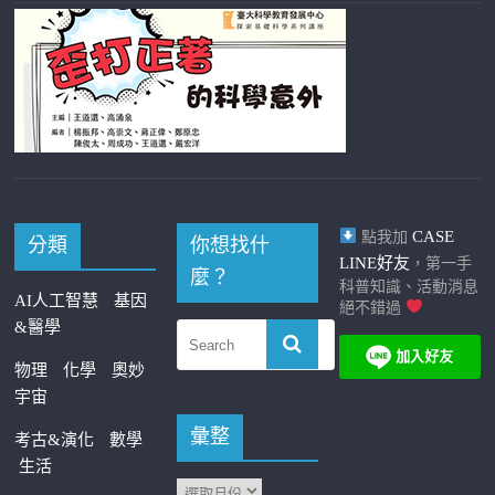
CASE
點我加
分類
你想找什
LINE好友
，第一手
麼？
科普知識、活動消息
AI人工智慧
基因
絕不錯過
&醫學
物理
化學
奧妙
宇宙
彙整
考古&演化
數學
生活