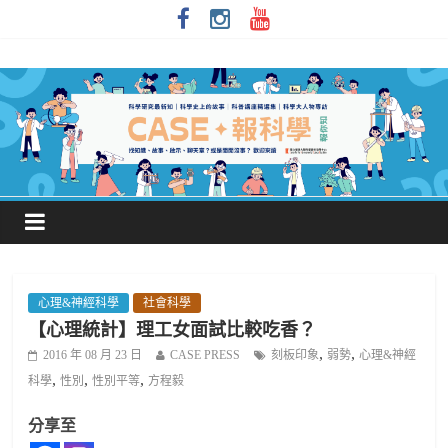
心理&神經科學
社會科學
【心理統計】理工女面試比較吃香？
,
,
2016 年 08 月 23 日
CASE PRESS
刻板印象
弱勢
心理&神經
,
,
,
科學
性別
性別平等
方程毅
分享至