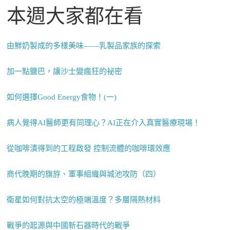
本週大家都在看
由鮮奶製成的多樣美味——乳製品家族的探索
加一點鹽巴，讓沙士變瘋狂的祕密
如何選擇Good Energy食物！(一)
病人覺得AI醫師更有同理心？AI正在介入真實醫療現場！
從咖啡漬得到的工程啟發 控制流體的咖啡環效應
商代晚期的旗斿、軍事組織與城池攻防（四）
衛星如何對抗太空的極端溫度？多層隔熱材料
戰爭的起源與中國新石器時代的戰爭