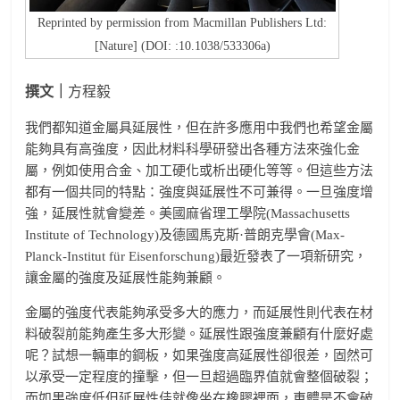
Reprinted by permission from Macmillan Publishers Ltd:
[Nature] (DOI: :10.1038/533306a)
撰文｜
方程毅
我們都知道金屬具延展性，但在許多應用中我們也希望金屬
能夠具有高強度，因此材料科學研發出各種方法來強化金
屬，例如使用合金、加工硬化或析出硬化等等。但這些方法
都有一個共同的特點：強度與延展性不可兼得。一旦強度增
強，延展性就會變差。美國麻省理工學院(Massachusetts
Institute of Technology)及德國馬克斯·普朗克學會(Max-
Planck-Institut für Eisenforschung)最近發表了一項新研究，
讓金屬的強度及延展性能夠兼顧。
金屬的強度代表能夠承受多大的應力，而延展性則代表在材
料破裂前能夠產生多大形變。延展性跟強度兼顧有什麼好處
呢？試想一輛車的鋼板，如果強度高延展性卻很差，固然可
以承受一定程度的撞擊，但一旦超過臨界值就會整個破裂；
而如果強度低但延展性佳就像坐在橡膠裡面，車體是不會破