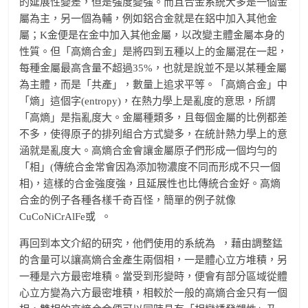
的延展性變差，但是強度變強。而且合金系統大多是一個金
屬為主，另一個為輔，例如鋁合金就是在鋁中加入其他金
屬；K金便是在金中加入其他金屬，以改變主體金屬本身的
性質。但「高熵合金」是將四到五種以上的金屬混在一起，
每種金屬最高含量不超過35%，也就是說並不是以某種金屬
為主體，而是「共產」，數量上追求平等。「高熵合金」中
「熵」這個字(entropy)，在熱力學上是亂度的意思，所謂
「高熵」是指亂度大。金屬種類多，且每個金屬的比例都差
不多，使得原子的排列組合方式變多，在統計熱力學上的意
涵就是亂度大。高熵合金會讓金屬原子們形成一個均勻的
「相」(傳統合金常會因為添加物濃度不同而形成不只一個
相)，這樣的合金強度強，且延展性也比傳統合金好。高熵
合金的例子各種各樣千奇百怪，簡單的例子就像
CuCoNiCrAlFe或
。
再回到本文介紹的研究，他們使用的系統為
，藉由調整錳
的含量可以讓高熵合金產生兩個相，一是體心立方堆積，另
一種是六方最密堆積。當受到形變時，便會有部分區域從體
心立方變為六方最密堆積，相較於一般的高熵合金只有一個