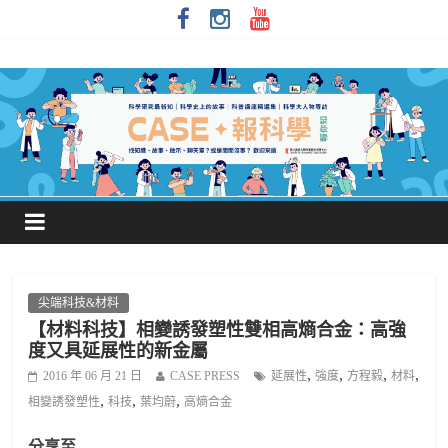
尖端科技&材料
【材料科技】相變誘發塑性雙相高熵合金：高強
度又具延展性的新金屬
,
,
,
,
2016 年 06 月 21 日
CASE PRESS
延展性
強度
方程毅
材料
,
,
,
相變誘發塑性
科技
葉均蔚
高熵合金
分享至