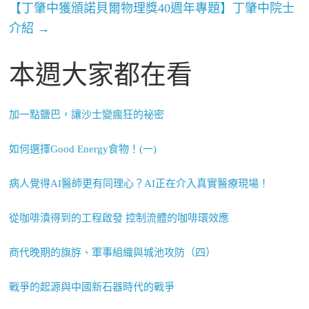
【丁肇中獲頒諾貝爾物理獎40週年專題】丁肇中院士
介紹
→
本週大家都在看
加一點鹽巴，讓沙士變瘋狂的祕密
如何選擇Good Energy食物！(一)
病人覺得AI醫師更有同理心？AI正在介入真實醫療現場！
從咖啡漬得到的工程啟發 控制流體的咖啡環效應
商代晚期的旗斿、軍事組織與城池攻防（四）
戰爭的起源與中國新石器時代的戰爭