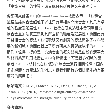
相，雙相的高熵合金便可以同時具有「相變誘發塑性」及
「高熵合金」的性質，讓其既具有延展性又有高強度。
帶領研究計畫MIT的Cemal Cem Tasan教授表示：「這種含
鐵錳鈷鉻的合金超越了以往只有單相的高熵合金，其具有卓
越的強度及延展性。」Tasan教授在研究過程中發現單相高
熵合金並無法真正達到其所宣稱的強度及延展性，也因此有
了雙相合金的想法。這個聰明又有創意的想法開啟了材料發
展的新領域，也因此登上了所有研究人員夢寐以求的
Nature
期刊。值得一提的是：高熵合金的概念最初是由新竹清華大
學材料系葉均蔚教授在2004年時提出，可是說這領域的開
創者，
Nature
期刊也在這期對高熵合金進行相關報導，國內
多家媒體也有關注這則消息，讓我們期待這個技術能夠有更
廣泛的應用吧！
原始論文：
Li, Z., Pradeep, K. G., Deng, Y., Raabe, D., &
Tasan, C. C. (2016). Metastable high-entropy dual-phase
alloys overcome the strength–ductility trade-off.
Nature
.
參考資料: