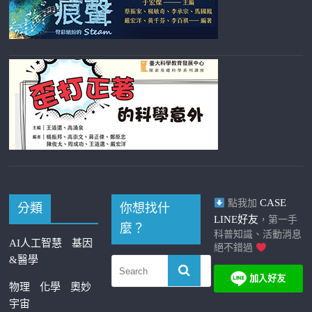
CASE
點我加
分類
你想找什
LINE好友
，第一手
麼？
科普知識、活動消息
AI人工智慧
基因
絕不錯過
&醫學
物理
化學
奧妙
宇宙