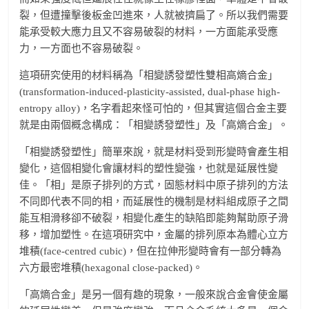
裂，但遭撞擊後板金凹進來，人就被擠扁了。所以我們需要
能承受較大應力且又不容易破裂的材料，一方面能承受應
力，一方面也不容易破裂。
這項研究使用的材料稱為「相變誘發塑性雙相高熵合金」
(transformation-induced-plasticity-assisted, dual-phase high-
entropy alloy)，名字看起來怪可怕的，但其實這個合金主要
就是由兩個概念構成：「相變誘發塑性」及「高熵合金」。
「相變誘發塑性」簡單來說，就是材料受到形變時會產生相
變化，這個相變化會讓材料的塑性變強，也就是延展性變
佳。「相」是原子排列的方式，固態材料中原子排列的方法
不同即代表不同的相，而延展性的機制是材料組成原子之間
能互相滑移卻不破裂，相變化產生的缺陷即能夠幫助原子滑
移，增加塑性。在這項研究中，金屬的排列原本為體心立方
堆積(face-centred cubic)，但在拉伸形變時會有一部分轉為
六方最密堆積(hexagonal close-packed)。
「高熵合金」是另一個有趣的現象，一般來說合金會使金屬