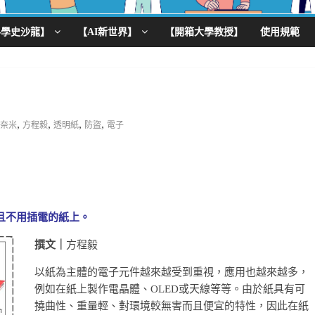
科學史沙龍】
【AI新世界】
【開箱大學教授】
使用規範
,
,
,
,
奈米
方程毅
透明紙
防盜
電子
且不用插電的紙上。
撰文｜
方程毅
以紙為主體的電子元件越來越受到重視，應用也越來越多，
例如在紙上製作電晶體、OLED或天線等等。由於紙具有可
撓曲性、重量輕、對環境較無害而且便宜的特性，因此在紙