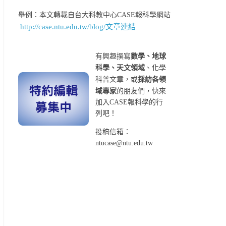
舉例：本文轉載自台大科教中心CASE報科學網站
http://case.ntu.edu.tw/blog/文章連結
有興趣撰寫
數學、地球
科學、天文領域
、化學
科普文章，或
採訪各領
域專家
的朋友們，快來
加入CASE報科學的行
列吧！
投稿信箱：
ntucase@ntu.edu.tw