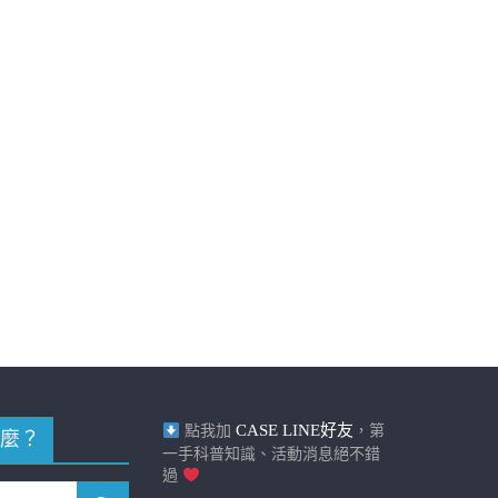
CASE LINE好友
點我加
，第
麼？
一手科普知識、活動消息絕不錯
過