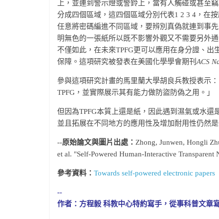
上，並連到警示燈或警鈴上，當有人觸碰或甚至竊
分成四個區域，這四個區域分別代表1 2 3 4
任意將密碼編進不同區域，要辨別真偽就連到事先
明無色的一張紙所以既不影響外觀又不需要另外通
不僅如此，在未來TPFG更可以應用在身分證、
保障。這項研究被發表在美國化學學會期刊
ACS N
參與這項研究計畫的馬里蘭大學胡良兵教授表示：
TPFG，並實際展示其有能力做防盜防偽之用。」
但因為TPFG本質上還是紙，因此遇到濕氣或水
並且拓展在不同地方的應用性及增加耐用性仍然是
--
原始論文與圖片出處：
Zhong, Junwen, Hongli Zh
et al. "Self-Powered Human-Interactive Transparent
參考資料：
Towards self-powered electronic papers
--
作者：方程毅 科教中心特約寫手，從事科普文章