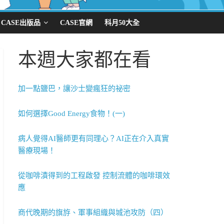
CASE出版品
CASE官網
科月50大全
本週大家都在看
加一點鹽巴，讓沙士變瘋狂的祕密
如何選擇Good Energy食物！(一)
病人覺得AI醫師更有同理心？AI正在介入真實
醫療現場！
從咖啡漬得到的工程啟發 控制流體的咖啡環效
應
商代晚期的旗斿、軍事組織與城池攻防（四）