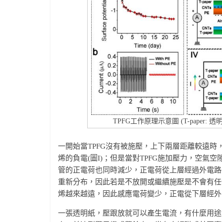
TPFG工作原理示意圖 (T-paper: 透
一開始當TPFG沒有被施壓，上下兩層距離較遠
烯的負電(圖I)；但是當對TPFG施加壓力，空
管的正電荷也同時減少，正電荷從上層經過外電路往
重新分布，因此若是不放開或繼續施壓是不會有任何
烯越來越遠，因此感應電荷變少，正電從下層經外電
一張透明紙，壓跟放就可以產生電流，有什麼用途