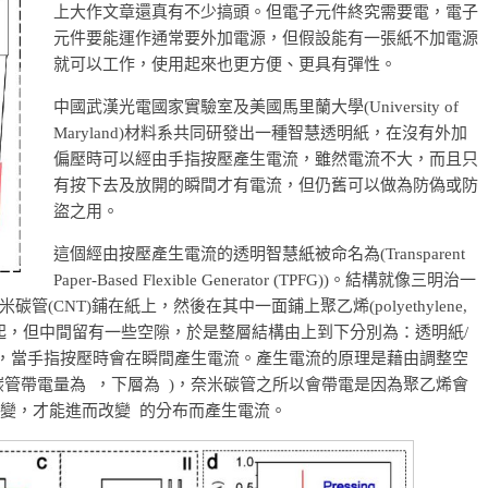
上大作文章還真有不少搞頭。但電子元件終究需要電，電子
元件要能運作通常要外加電源，但假設能有一張紙不加電源
就可以工作，使用起來也更方便、更具有彈性。
中國武漢光電國家實驗室及美國馬里蘭大學(University of
Maryland)材料系共同研發出一種智慧透明紙，在沒有外加
偏壓時可以經由手指按壓產生電流，雖然電流不大，而且只
有按下去及放開的瞬間才有電流，但仍舊可以做為防偽或防
盜之用。
這個經由按壓產生電流的透明智慧紙被命名為(Transparent
Paper-Based Flexible Generator (TPFG))。結構就像三明治一
CNT)鋪在紙上，然後在其中一面鋪上聚乙烯(polyethylene,
起，但中間留有一些空隙，於是整層結構由上到下分別為：透明紙/
如圖)，當手指按壓時會在瞬間產生電流。產生電流的原理是藉由調整空
碳管帶電量為
，下層為
)，奈米碳管之所以會帶電是因為聚乙烯會
變，才能進而改變
的分布而產生電流。