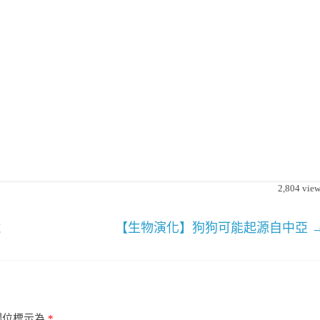
2,804
view
鏡
【生物演化】狗狗可能起源自中亞
欄位標示為
*