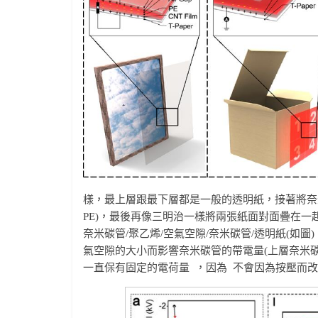
樣，最上層跟最下層都是一般的透明紙，接著將奈米碳管(
PE)，最後再像三明治一樣將兩張紙面對面疊在一
奈米碳管/聚乙烯/空氣空隙/奈米碳管/透明紙(
氣空隙的大小而影響奈米碳管的帶電量(上層奈米
一直保有固定的電荷量
，因為
不會因為按壓而改