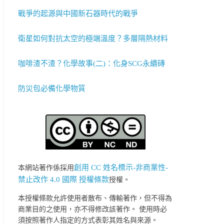
戰爭的起源與中國新石器時代的戰爭
衛星如何對抗太空的極端溫度？多層隔熱材料
咖啡渣不渣？化學故事(二)：化身SCG永續磚
防災包必備化學物質
創用 CC 姓名標示-非商業性-
本網站著作係採用
禁止改作 4.0 國際 授權條款
授權。
本授權條款允許使用者散布、傳輸著作，但不得為
商業目的之使用，亦不得修改該著作。 使用時必
須按照著作人指定的方式表彰其姓名與來源。