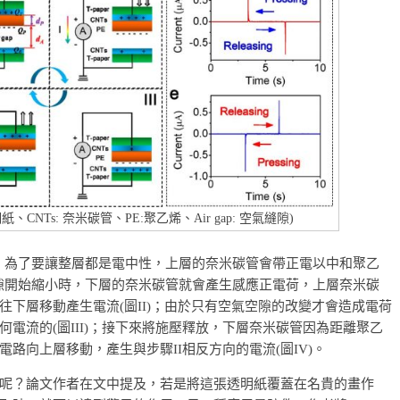
明紙、CNTs: 奈米碳管、PE:聚乙烯、Air gap: 空氣縫隙)
時，為了要讓整層都是電中性，上層的奈米碳管會帶正電以中和聚乙
氣空隙開始縮小時，下層的奈米碳管就會產生感應正電荷，上層奈米碳
下層移動產生電流(圖II)；由於只有空氣空隙的改變才會造成電荷
電流的(圖III)；接下來將施壓釋放，下層奈米碳管因為距離聚乙
路向上層移動，產生與步驟II相反方向的電流(圖IV)。
呢？論文作者在文中提及，若是將這張透明紙覆蓋在名貴的畫作