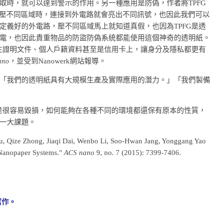
取時，就可以達到警示的作用。另一種應用是防偽，作者將TPFG
，在按壓不同區域時，連接到外電路就會亮出不同訊號，也因此我們可以
定義好的外電路，壓不同區域馬上就知道真假，也因為TPFG是透
電，也因此貴重物品的防盜防偽系統都能使用這個神奇的透明紙。
出生證明文件、個人戶籍資料甚至是信用卡上，讓身分及隱私都更有
ano
，並受到Nanowerk網站報導。
「我們的透明紙具有大規模生產及實際應用的潛力。」「我們製備
還是很容易毀損，如何能夠在各種不同的環境都還保有原本的性質，
一大課題。
u, Qize Zhong, Jiaqi Dai, Wenbo Li, Soo-Hwan Jang, Yonggang Yao
 Nanopaper Systems."
ACS nano
9, no. 7 (2015): 7399-7406.
寫作。