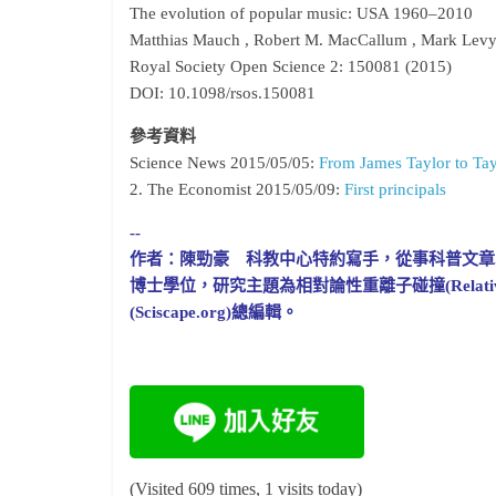
The evolution of popular music: USA 1960–2010
Matthias Mauch , Robert M. MacCallum , Mark Levy
Royal Society Open Science 2: 150081 (2015)
DOI: 10.1098/rsos.150081
參考資料
Science News 2015/05/05:
From James Taylor to Tay
2. The Economist 2015/05/09:
First principals
--
作者：陳勁豪 科教中心特約寫手，從事科普文章寫作。20
博士學位，研究主題為相對論性重離子碰撞(Relativist
(Sciscape.org)總編輯。
(Visited 609 times, 1 visits today)