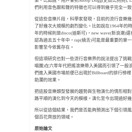
果。比如說，用戶會把Snoop Dogg(史奴比狗狗), Lud
們利用音色跟和聲的特徵也可以得到幾乎完全一致
從這些音樂片段，科學家發現，目前的流行音樂幾
了好幾次大規模的劇烈變化。比如說在1964年的時候，披頭四
年的時候則是disco(迪斯可)，new wave(新浪潮
認為過去五十年中，rap(繞舌)可能是最重要的
影響至今依舊存在。
但這項研究也對一些流行音樂界的說法提出了挑戰。例如流行樂
唱團)在六零年代把搖滾樂帶入美國而引領了一股
們進入美國市場前便已出現於Billboard的排
助瀾的效果。
把這股音樂類型發展的趨勢與生物演化的情形相對
路平順的演化到今天的模樣。演化至今出現過好幾
所以從這個結果，我們是否能夠預測出下個引領風
個百花齊放的領域。
原始論文