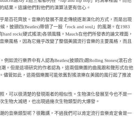
acris跟Jay Z這三者都列在「rap and hip hop」的清單裡面。而他
的結果。這讓他們對他們的演算法更有信心。
乎是百花齊放。音樂的發展不是走傳統逐漸演化的方式，而是出現
(Beatles)帶領了一股「rock and soul」的風潮。在1983
)還有hard rock(硬式搖滾)各領風騷。Mauch在他們所發表的論文裡面，
單一音樂風格，因為它幾乎改變了整個美國流行音樂的主要風格，而且
界中有人認為Beatles(披頭四)跟Rolling Stones(滾石合
浪潮。但是這項研究的作者認為，這兩個樂團的曲風跟和聲形式在他
行榜裡。儘管如此，這兩個樂團可能依舊對搖滾樂在美國的風行起了推波
照，可以很清楚的發現兩者的相似性。生物演化發展至今也不是一
次生物大滅絕，也出現過幾次生物類型的大爆發。
潮的音樂類型呢？很難講，不過我們可以肯定流行音樂肯定會是一