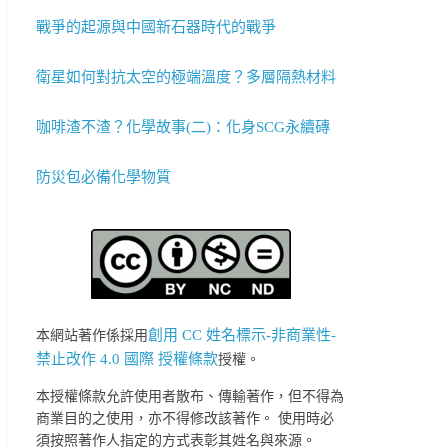
戰爭的起源與中國新石器時代的戰爭
衛星如何對抗太空的極端溫度？多層隔熱材料
咖啡渣不渣？化學故事(二)：化身SCG永續磚
防災包必備化學物質
創用 CC 姓名標示-非商業性-
本網站著作係採用
禁止改作 4.0 國際 授權條款
授權。
本授權條款允許使用者散布、傳輸著作，但不得為
商業目的之使用，亦不得修改該著作。 使用時必
須按照著作人指定的方式表彰其姓名與來源。