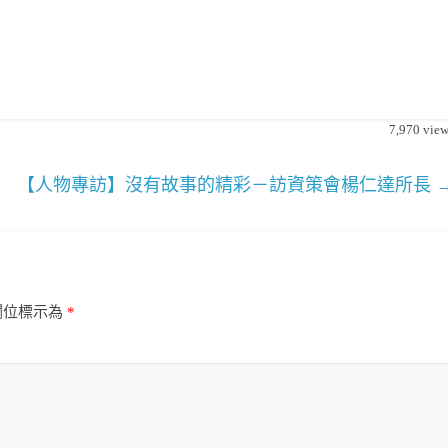
7,970
view
【人物專訪】沒有故事的精彩－訪資策會楊仁達所長
欄位標示為
*