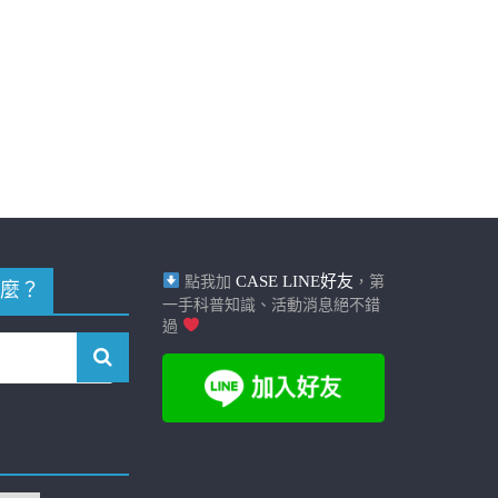
CASE LINE好友
點我加
，第
麼？
一手科普知識、活動消息絕不錯
過