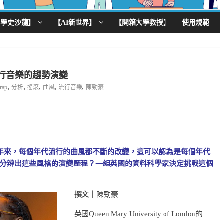
科學史沙龍】
【AI新世界】
【開箱大學教授】
使用規範
析流行音樂的趨勢演變
,
,
,
,
,
rap
分析
搖滾
曲風
流行音樂
陳勁豪
年來，每個年代流行的曲風都不斷的改變，這可以認為是每個年代
分辨出這些風格的演變歷程？一組英國的資料科學家決定挑戰這個
撰文｜
陳勁豪
英國Queen Mary University of London的