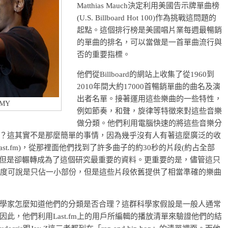
Matthias Mauch決定利用美國告示牌單曲榜
(U.S. Billboard Hot 100)作為挑戰這問題的
起點。這個排行榜是美國唱片業每週最暢銷
的單曲的排名，可以當做是一首單曲流行與
否的重要指標。
他們從Billboard的網站上收集了從1960到
2010年間大約17000首暢銷單曲的曲名及演
出者名單。接著運用這些樂曲的一些特性，
AMY
例如節奏，和聲，旋律等特徵來對這些音樂
做分類。他們利用電腦快速的將這些音樂分
？這其實不是那麼簡單的事情，因為幾乎沒有人有著這麼廣泛的收
t.fm)，從那裡面他們找到了許多曲子的約30秒的片段(約占全部
試聽，但是卻輾轉成為了這個研究最重要的資料。更重要的是，儘管這只
長度可說是只佔一小部份，但是這些片段依舊提供了相當準確的樂曲
學家怎麼知道他們的分類是否合理？這群科學家假設是一般人通常
此，他們利用Last.fm上的用戶所編輯的播放清單來驗證他們的結