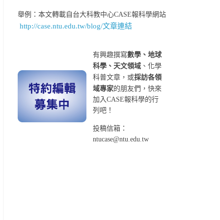
舉例：本文轉載自台大科教中心CASE報科學網站
http://case.ntu.edu.tw/blog/文章連結
有興趣撰寫
數學、地球
科學、天文領域
、化學
科普文章，或
採訪各領
域專家
的朋友們，快來
加入CASE報科學的行
列吧！
投稿信箱：
ntucase@ntu.edu.tw