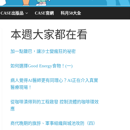
CASE出版品
CASE官網
科月50大全
本週大家都在看
加一點鹽巴，讓沙士變瘋狂的祕密
如何選擇Good Energy食物！(一)
病人覺得AI醫師更有同理心？AI正在介入真實
醫療現場！
從咖啡漬得到的工程啟發 控制流體的咖啡環效
應
商代晚期的旗斿、軍事組織與城池攻防（四）