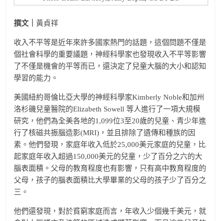
撰文｜
黃貞祥
收入不平等是近年來許多國家熱門的話題，這個問題不僅是
個社會科學的重要議題，神經科學家也發現收入不平等影響
了不僅是機會的平等而已，還決定了兒童大腦的大小和認知
學習的能力。
美國紐約哥倫比亞大學的神經科學家Kimberly Noble和加州
洛杉磯兒童醫院的Elizabeth Sowell 等人進行了一項大規模
研究，他們為全美各地的1,099位3至20歲的兒童、青少年進
行了核磁共振腦造影(MRI)，並且排除了遺傳和種族的因
素。他們發現，家庭年收入低於25,000美元家庭的兒童，比
起家庭年收入超過150,000美元的兒童，少了百分之六的大
腦表面積。父母的教育程度也有影響，只有高中教育程度的
父母，孩子的腦表面積比大學畢業的父母的孩子少了百分之
三。
他們還發現，對於貧窮家庭而言，年收入少個幾千美元，就