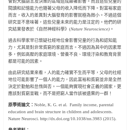
會對大腦語言及決策的區域造成顯著影響。而且這些兒童的
閱讀和記憶能力也隨著父母的收入降低而下降。對富裕家庭
而言，收入的差異對大腦發育的影響就極為微小。不過這個
研究並不意味著，這些兒童未來的能力是注定的。他們的研
究結果發表於《自然神經科學》(
Nature Neuroscience)
。
過去科學家早已懷疑社經地位會影響兒童的行為和認知能
力，尤其是對非常貧窮的家庭而言。不過因為其中的因素眾
多，例如高壓的家庭環境、營養不良、環境汙染和教育背景
都是可能的因素。
由此研究結果來看，人的能力確實不生而平等，父母的社經
地位可能影響了一個人的能力，因此富裕和貧窮並非是全然
決定於勤勉和怠惰與否。一個能夠實現社會正義的國家，更
應該對貧窮宣戰，而不是把窮人當作該被遺棄的一群！
原學術論文：
Noble, K. G. et al. Family income, parental
education and brain structure in children and adolescents.
Nature Neurosci. http://dx.doi.org/10.1038/nn.3983 (2015).
參考資料：