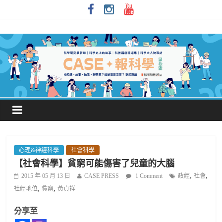
心理&神經科學
社會科學
【社會科學】貧窮可能傷害了兒童的大腦
,
,
2015 年 05 月 13 日
CASE PRESS
1 Comment
政經
社會
,
,
社經地位
貧窮
黃貞祥
分享至