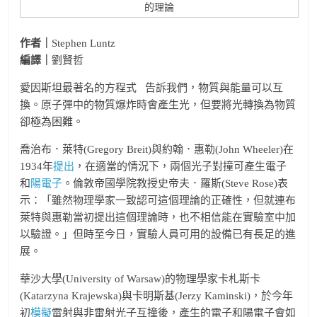
的理論
作者｜
Stephen Luntz
編譯｜
劉賢哲
愛因斯坦最著名的方程式
告訴我們，物質與能量可以互
換。原子彈中的物質爆炸時會產生光，但要將光轉換為物質
卻極為困難。
喬治布．萊特(Gregory Breit)與約翰．惠勒(John Wheeler)在
1934年
提出
，在適當的情況下，兩個光子對撞可產生電子
和
陽電子
。倫敦帝國學院教授史帝夫．羅斯(Steve Rose)表
示：「雖然物理學家一致認可這個理論的正確性，但就連布
萊特與惠勒當初提出這個理論時，也不相信能在實驗室中加
以驗證。」但時至今日，實驗人員可用的設備已有長足的進
展。
華沙大學(University of Warsaw)的物理學家卡札斯卡
(Katarzyna Krajewska)與卡明斯基(Jerzy Kaminski)，於今年
初
模擬
雷射與非雷射光子互撞後，產生的電子和陽電子會如