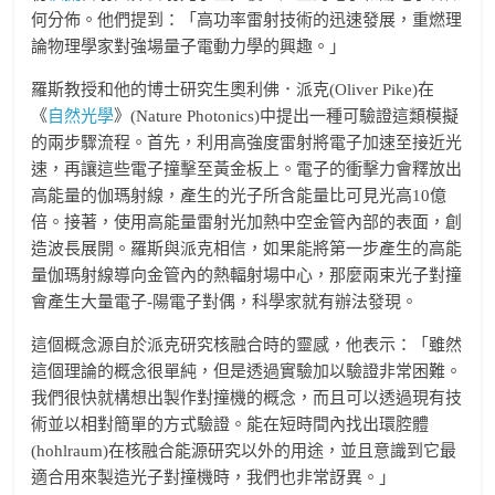
何分佈。他們提到：「高功率雷射技術的迅速發展，重燃理
論物理學家對強場量子電動力學的興趣。」
羅斯教授和他的博士研究生奧利佛．派克(Oliver Pike)在
《
自然光學
》(Nature Photonics)中提出一種可驗證這類模擬
的兩步驟流程。首先，利用高強度雷射將電子加速至接近光
速，再讓這些電子撞擊至黃金板上。電子的衝擊力會釋放出
高能量的伽瑪射線，產生的光子所含能量比可見光高10億
倍。接著，使用高能量雷射光加熱中空金管內部的表面，創
造波長展開。羅斯與派克相信，如果能將第一步產生的高能
量伽瑪射線導向金管內的熱輻射場中心，那麼兩束光子對撞
會產生大量電子-陽電子對偶，科學家就有辦法發現。
這個概念源自於派克研究核融合時的靈感，他表示：「雖然
這個理論的概念很單純，但是透過實驗加以驗證非常困難。
我們很快就構想出製作對撞機的概念，而且可以透過現有技
術並以相對簡單的方式驗證。能在短時間內找出環腔體
(hohlraum)在核融合能源研究以外的用途，並且意識到它最
適合用來製造光子對撞機時，我們也非常訝異。」