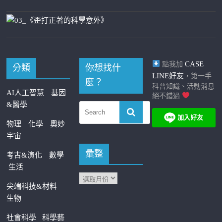
CASE
點我加
分類
你想找什
LINE好友
，第一手
麼？
科普知識、活動消息
AI人工智慧
基因
絕不錯過
&醫學
物理
化學
奧妙
宇宙
彙整
考古&演化
數學
生活
尖端科技&材料
生物
社會科學
科學藝