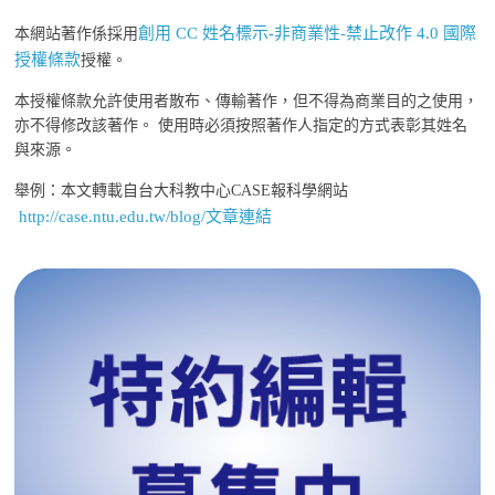
創用 CC 姓名標示-非商業性-禁止改作 4.0 國際
本網站著作係採用
授權條款
授權。
本授權條款允許使用者散布、傳輸著作，但不得為商業目的之使用，
亦不得修改該著作。 使用時必須按照著作人指定的方式表彰其姓名
與來源。
舉例：本文轉載自台大科教中心CASE報科學網站
http://case.ntu.edu.tw/blog/文章連結