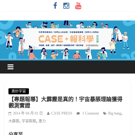
奧妙宇宙
【專題報導】大霹靂是真的！宇宙暴脹理論獲得
觀測實證
,
2014 年 04 月 01 日
CASE PRESS
1 Comment
Big bang
,
,
大霹靂
宇宙膨脹
重力
分享至