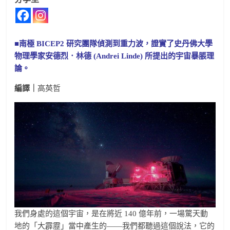
■南極 BICEP2 研究團隊偵測到重力波，證實了史丹佛大學
物理學家安德烈．林德 (Andrei Linde) 所提出的宇宙暴脹理
論。
編譯｜
高英哲
我們身處的這個宇宙，是在將近 140 億年前，一場驚天動
地的「大霹靂」當中產生的——我們都聽過這個說法，它的