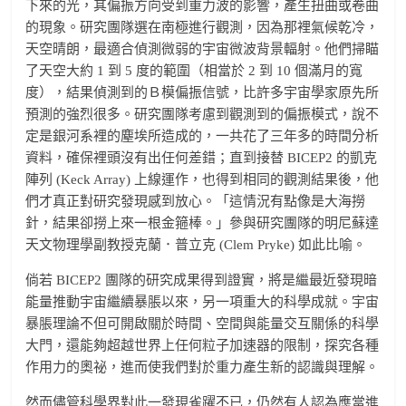
下來的光，其偏振方向受到重力波的影響，產生扭曲或卷曲
的現象。研究團隊選在南極進行觀測，因為那裡氣候乾冷，
天空晴朗，最適合偵測微弱的宇宙微波背景輻射。他們掃瞄
了天空大約 1 到 5 度的範圍（相當於 2 到 10 個滿月的寬
度），結果偵測到的Ｂ模偏振信號，比許多宇宙學家原先所
預測的強烈很多。研究團隊考慮到觀測到的偏振模式，說不
定是銀河系裡的塵埃所造成的，一共花了三年多的時間分析
資料，確保裡頭沒有出任何差錯；直到接替 BICEP2 的凱克
陣列 (Keck Array) 上線運作，也得到相同的觀測結果後，他
們才真正對研究發現感到放心。「這情況有點像是大海撈
針，結果卻撈上來一根金箍棒。」參與研究團隊的明尼蘇達
天文物理學副教授克蘭．普立克 (Clem Pryke) 如此比喻。
倘若 BICEP2 團隊的研究成果得到證實，將是繼最近發現暗
能量推動宇宙繼續暴脹以來，另一項重大的科學成就。宇宙
暴脹理論不但可開啟關於時間、空間與能量交互關係的科學
大門，還能夠超越世界上任何粒子加速器的限制，探究各種
作用力的奧祕，進而使我們對於重力產生新的認識與理解。
然而儘管科學界對此一發現雀躍不已，仍然有人認為應當進