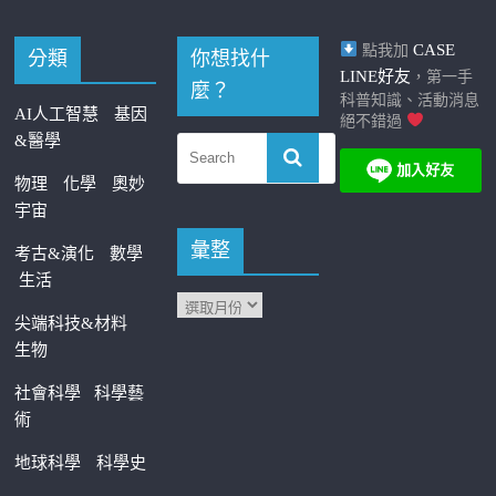
CASE
點我加
分類
你想找什
LINE好友
，第一手
麼？
科普知識、活動消息
AI人工智慧
基因
絕不錯過
&醫學
物理
化學
奧妙
宇宙
彙整
考古&演化
數學
生活
尖端科技&材料
生物
社會科學
科學藝
術
地球科學
科學史