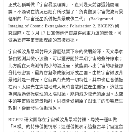
正式名稱叫做「宇宙暴脹理論」，直到幾天前都還純屬理
論。不過現在情況已經有所改變了：負責觀測宇宙微波背景
輻射的「宇宙泛星系偏振背景成像二代」 (Background
Imaging of Cosmic Extragalactic Polarization 2, BICEP2) 研
究團隊，在 3 月 17 日宣佈他們首度得到重力波的影像，可
做為支持宇宙暴脹理論的直接證據。
宇宙微波背景輻射是大霹靂殘留下來的微弱餘暉，天文學家
藉由觀測其微小波動，可以獲得關於早期宇宙的些許線索；
比方說在天際測得微小的溫度差，就能顯示出宇宙的哪些部
分比較密實，最終會凝聚成銀河系或星團。由於宇宙微波背
景輻射是一種光，它就具有光的一切特性，其中也包含偏振
在內。太陽光在穿越地球大氣時會散射並產生偏振，這就是
為何經過偏振處理的太陽眼鏡，能夠減少眩光的原因。太空
中的宇宙微波背景輻射，同樣會受到原子跟電子的影響產生
散射，從而發生偏振現象。
BICEP2 研究團隊在宇宙微波背景輻射裡，尋找一種叫做
「Ｂ模」的特殊偏振情形；這種偏振表示這些古早宇宙遺留