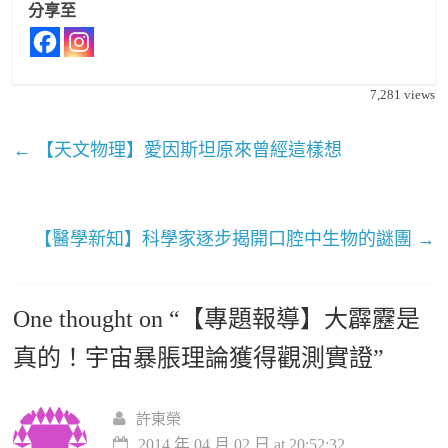
分享至
7,281
views
←
【天文物理】愛因斯坦原來曾經這樣想
【醫學新知】科學家逐步揭開口腔中生物的謎團
→
One thought on “
【專題報導】大霹靂是
真的！宇宙暴脹理論獲得觀測實證
”
許東榮
2014 年 04 月 02 日 at 20:52:32