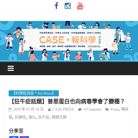
【科學短消息 * Sci-News】
【狂牛症話題】普恩蛋白也向病毒學會了變種？
,
2010 年 01 月 18 日
CASE PRESS
0 Comment
Prion
傳染
,
,
,
,
病
抗藥性
演化
狂牛症
精選文摘
分享至