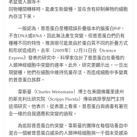
老鼠或人類等不
同物種間轉移時，能產生新變種，並在含有抑制藥物的細胞
內存活下來。
一般認為，普恩蛋白昰種錯誤折疊版本的腦蛋白PrP，
不含DNA或RNA，因此無法產生突變。但普恩蛋白們仍有
種種不同的特性，推測很可能是由於蛋白質不同的折疊方式
和形狀造成的。去年（2009年）12月31日在《Science
Express》發表的研究中，科學家估計了普恩蛋白在養殖的
人類神經細胞中突變的速率。此外，研究更顯示出，一旦出
現變種，他們在細胞中維持低量存活，而造成細胞中多變異
的普恩蛋白族群。
韋斯曼（Charles Weissmann）博士在美國佛羅里達州
的斯克利比研究院（Scripps Florida）傳染病原學部門主持
這項研究。他表示，從表面上看來，普恩蛋白與病毒有著完
全一樣的自我適應和突變的過程。
為追踪普恩蛋白的突變，韋斯曼的團隊在每個培養皿中
混合一個被普恩蛋白感染的人類神經細胞與一千個未受感染