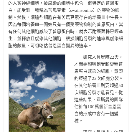
的人類神經細胞。被感染的細胞中包含一個特定的普恩蛋
白，能受到一種稱為苦馬豆素（swainsonine）的藥物的抑
制。然後，讓這些細胞在有苦馬豆素存在的培養皿中生長。
因為每個培養皿一開始只有一個受藥物抑制的普恩蛋白，當
有任何其他細胞感染了普恩蛋白時，就表示耐藥菌株已經產
生，並釋放且感染其他細胞。根據細胞分裂的速率與感染細
胞的數量，可粗略估普恩蛋白變異的速率。
研究人員歷時22天，
才開始觀察到受新變種普
恩蛋白感染的細胞，意即
約經過了22次細胞分裂。
在其他培養皿則要超過50
次細胞分裂才能看見。從
這些結果，韋斯曼的團隊
估計每100萬個新普恩蛋
白的形成中會有一個變
種。