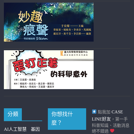
CASE
點我加
分類
你想找什
LINE好友
，第一手
麼？
科普知識、活動消息
AI人工智慧
基因
絕不錯過