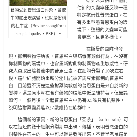
研究人員指出，他們
估計的突變率僅反映一種
食物受到普恩蛋白污染，會使
特定抗藥性普恩蛋白。在
牛的腦出現病變，也就是俗稱
有多重型態普恩蛋白的環
的狂牛症（Bovine spongiform
境下，整體的突變率可能
encephalopathy，BSE）。
會更高，且更多樣化。
韋斯曼的團隊也發
現，抑制藥物停給後，普恩蛋白與病毒有類似行為：在沒有
抑制藥物的環境中，也會重新對此抑制藥物產生敏感性。研
究人員取出培養液中的苦馬豆素，在細胞分裂了10次左右
後，這些細胞開始重新分泌出能被苦馬豆素抑制的普恩蛋
白。目前還不清楚這些對藥物敏感的普恩蛋白是來自於新的
變種，還是原本就在含有藥物的環境中低量維持著。但無論
如何，一個月後，全體普恩蛋白中仍有0.5％具有抗藥性，
說明這耐藥變異能以少數維持在族群中。
這個新的事實，新的普恩蛋白「亞系」（sub-strain）可
以在短短的幾十細胞分裂期中出現、傳播，表明普恩蛋白的
耐藥性在宿主的一生中可以輕易發展出來，不管昰老鼠還昰