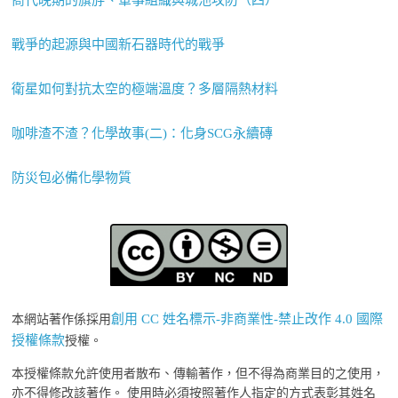
商代晚期的旗斿、軍事組織與城池攻防（四）
戰爭的起源與中國新石器時代的戰爭
衛星如何對抗太空的極端溫度？多層隔熱材料
咖啡渣不渣？化學故事(二)：化身SCG永續磚
防災包必備化學物質
創用 CC 姓名標示-非商業性-禁止改作 4.0 國際
本網站著作係採用
授權條款
授權。
本授權條款允許使用者散布、傳輸著作，但不得為商業目的之使用，
亦不得修改該著作。 使用時必須按照著作人指定的方式表彰其姓名