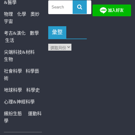
&醫學
物理
化學
奧妙
宇宙
彙整
考古&演化
數學
生活
尖端科技&材料
生物
社會科學
科學藝
術
地球科學
科學史
心理&神經科學
繽紛生態
運動科
學
—————————