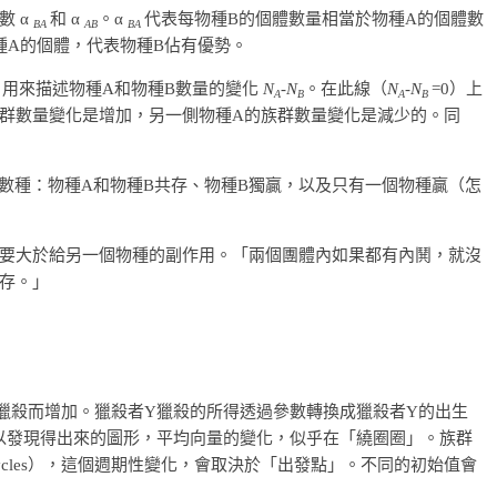
數 α
和 α
。α
代表每物種B的個體數量相當於物種A的個體數
BA
AB
BA
種A的個體，代表物種B佔有優勢。
條曲線，用來描述物種A和物種B數量的變化
N
-
N
。在此線（
N
-
N
=0）上
A
B
A
B
族群數量變化是增加，另一側物種A的族群數量變化是減少的。同
數種：物種A和物種B共存、物種B獨贏，以及只有一個物種贏（怎
要大於給另一個物種的副作用。「兩個團體內如果都有內鬨，就沒
存。」
獵殺而增加。獵殺者Y獵殺的所得透過參數轉換成獵殺者Y的出生
。我們可以發現得出來的圖形，平均向量的變化，似乎在「繞圈圈」。族群
 cycles），這個週期性變化，會取決於「出發點」。不同的初始值會