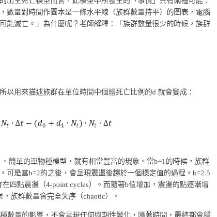
的出生死亡模型而言，此模型中所發生的「事情」只有兩種可能：
，數量對時間作圖本是一條水平線（族群數量持平）的圖表，電腦
可能滅亡。」為什麼呢？老師解釋：「族群數量很少的時候，族群
所以用來描述族群在單位時間中個體死亡比例的d 就會變成：
）。簡單的單物種模型，就有相當豐富的現象。當b=1的時候，族群
可是當b=2的之後，會呈現震盪後趨於一個穩定值的過程。b=2.5
四點震盪（4-point cycles）。而隨著b值增加，震盪的點逐漸增
族群數量會完全失序（chaotic）。
物種數量的影響，不會呈現任何週期性變化，隨著時間，最終都會穩