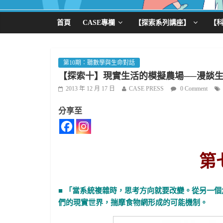
首頁
CASE專欄
【探索系列講座】
【
第10期：聽數學與生命對話
【探索十】現實生活的模擬農場──漫談
2013 年 12 月 17 日
CASE PRESS
0 Comment
分享至
第
■ 「當系統複雜時，思考方向就要改變。從另一
們的現實世界，揣摩食物網形成的可能機制。