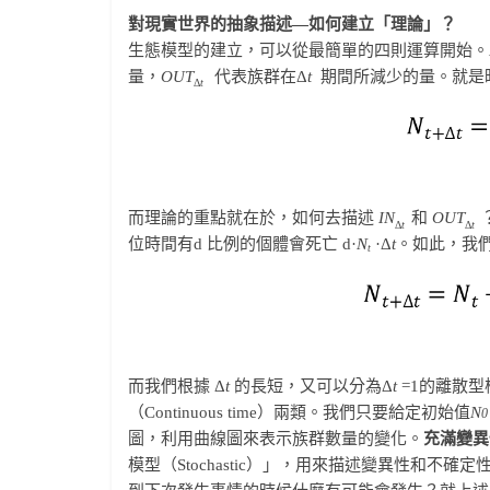
對現實世界的抽象描述—如何建立「理論」？
生態模型的建立，可以從最簡單的四則運算開始。
量，
OUT
代表族群在Δ
t
期間所減少的量。就是
Δ
t
而理論的重點就在於，如何去描述
IN
和
OUT
Δ
t
Δ
t
位時間有d 比例的個體會死亡 d·
N
·Δ
t
。如此，我
t
而我們根據 Δ
t
的長短，又可以分為Δ
t
=1的離散型模型
（Continuous time）兩類。我們只要給定初始值
N
圖，利用曲線圖來表示族群數量的變化。
充滿變異
模型（Stochastic）」，用來描述變異性和