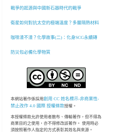
戰爭的起源與中國新石器時代的戰爭
衛星如何對抗太空的極端溫度？多層隔熱材料
咖啡渣不渣？化學故事(二)：化身SCG永續磚
防災包必備化學物質
創用 CC 姓名標示-非商業性-
本網站著作係採用
禁止改作 4.0 國際 授權條款
授權。
本授權條款允許使用者散布、傳輸著作，但不得為
商業目的之使用，亦不得修改該著作。 使用時必
須按照著作人指定的方式表彰其姓名與來源。