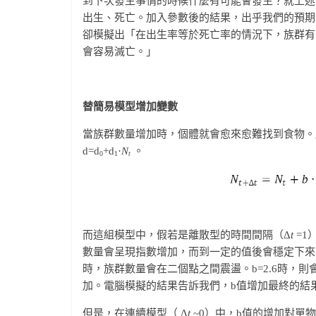
到下次發生事情的時候什麼有可能會發生？就上述
出生、死亡。加入參數後的結果，出乎我們的預期
卻模擬出「在出生率等於死亡率的情況下，族群有
會容易滅亡。」
替簡易模型增加變數
當族群數量增加時，個體就會愈來愈難找到食物。
d=d
+d
·
N
。
0
1
t
而這組模型中，假若是離散型的時間間隔（Δ
t
=1
數量會呈現指數增加，而到一定的值後會穩定下來。
時，族群數量會在二個點之間震盪。b=2.6時，則會在
加。電腦模擬的結果告訴我們，b值增加最終的結果，
但是，在連續模型（ Δ
t
~0）中，b值的增加對單