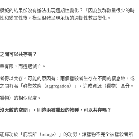
模擬的結果卻沒有辦法出現週期性變化？「因為族群數量很少的時
性和變異性後，模型很難呈現永恆的週期性數量變化。
之間可以共存嗎？
量有限，而遭遇滅亡。
者得以共存。可能的原因有：兩個獵殺者生存在不同的棲息地，或
有著「群聚效應（aggrcgation）」，造成資源（獵物）區分。
獵物）的相似程度。
沒天敵的空間」，則這兩被獵殺的物種，可以共存嗎？
歸功於「庇護所（refuge）」的功勞，讓獵物不完全被獵殺者所