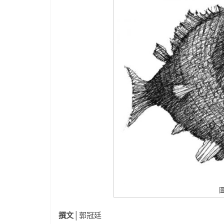
圖
撰文│
郭冠廷