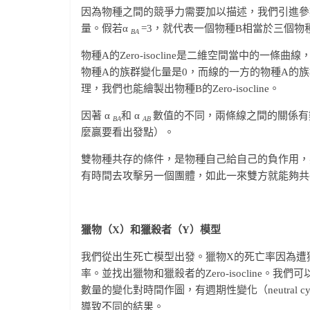
因為物種之間的競爭力需要加以描述，我們引進參
量。假若α
=3，就代表一個物種B相當於三個物
BA
物種A的Zero-isocline是二維空間當中的一
物種A的族群變化量是0，而線的一方的物種A的
理，我們也能繪製出物種B的Zero-isocline。
因著 α
和 α
數值的不同，兩條線之間的關係有
BA
AB
麼贏要看出發點）。
雙物種共存的條件，是物種自己給自己的負作用，
有時間去攻擊另一個團體，如此一來雙方就能夠共
獵物（X
）和獵殺者（Y
）模型
我們從出生死亡模型出發。獵物X的死亡率因為遭
率。並找出獵物和獵殺者的Zero-isocline
數量的變化對時間作圖，有週期性變化（neutral
導致不同的結果。