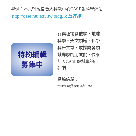
舉例：本文轉載自台大科教中心CASE報科學網站
http://case.ntu.edu.tw/blog/文章連結
有興趣撰寫
數學、地球
科學、天文領域
、化學
科普文章，或
採訪各領
域專家
的朋友們，快來
加入CASE報科學的行
列吧！
投稿信箱：
ntucase@ntu.edu.tw