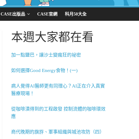
CASE出版品
CASE官網
科月50大全
本週大家都在看
加一點鹽巴，讓沙士變瘋狂的祕密
如何選擇Good Energy食物！(一)
病人覺得AI醫師更有同理心？AI正在介入真實
醫療現場！
從咖啡漬得到的工程啟發 控制流體的咖啡環效
應
商代晚期的旗斿、軍事組織與城池攻防（四）