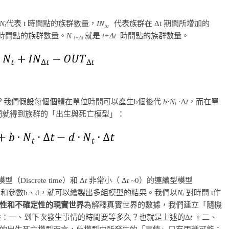
N
代表 t 時間點的族群數量，
IN
代表族群在 Δt 期間所增加的
t
Δ
t
時間點的族群數量。
N
就是
t+Δ
t
時間點的族群數量。
t+Δ
t
？我們假設每個個體在單位時間可以產生b個後代
b
·
N
·Δ
t
，而在單
t
們就得到族群的「出生與死亡模型」：
（Discrete time）和 Δ
t
非常小（ Δ
t
~0）的連續型模型
和參數b、d，就可以繪製出多組模型的結果。我們以
N
對時間 t作
0
t
性和不確定性的現實世界
為解釋真實世界的數據，我們建立「隨機
不確定性：一、到下次發生事情的時間要等多久？也就是上述的Δ
t
。二、