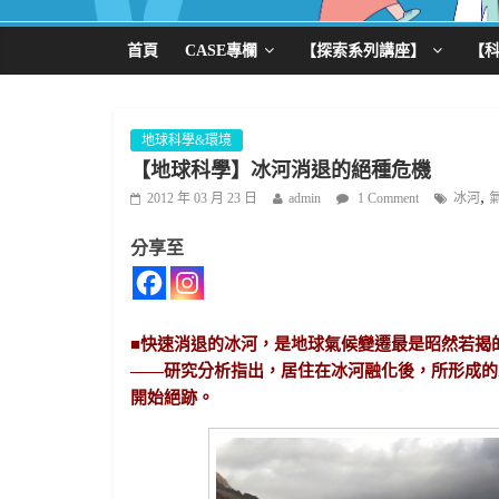
首頁
CASE專欄
【探索系列講座】
【
地球科學&環境
【地球科學】冰河消退的絕種危機
,
2012 年 03 月 23 日
admin
1 Comment
冰河
分享至
■快速消退的冰河，是地球氣候變遷最是昭然若揭
——研究分析指出，居住在冰河融化後，所形成的
開始絕跡。