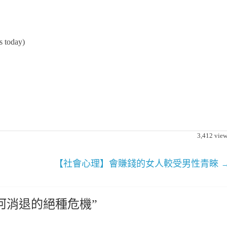
ts today)
3,412
view
【社會心理】會賺錢的女人較受男性青睞
河消退的絕種危機
”