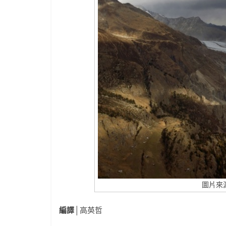
圖片來源：J
編譯
│高英哲