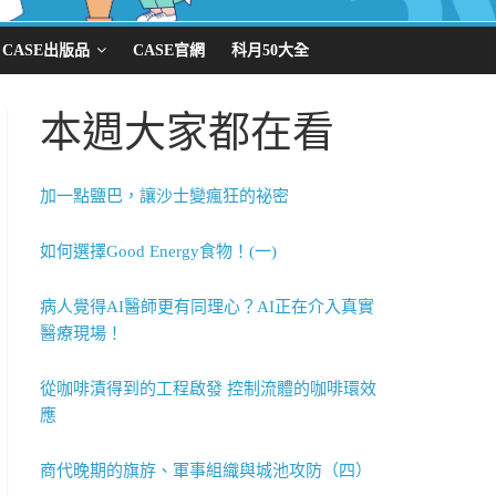
CASE出版品
CASE官網
科月50大全
本週大家都在看
加一點鹽巴，讓沙士變瘋狂的祕密
如何選擇Good Energy食物！(一)
病人覺得AI醫師更有同理心？AI正在介入真實
醫療現場！
從咖啡漬得到的工程啟發 控制流體的咖啡環效
應
商代晚期的旗斿、軍事組織與城池攻防（四）