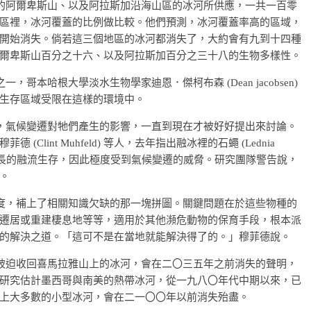
阿爾卑斯山、以及阿拉斯加沿海山區的冰河所供應，一共一百零
區裡，冰河覆蓋的比例做比較。他們預測，冰河覆蓋率高的區域，
開始消失。倘若這三個地區的冰河都消失了，大約會有九到十四種
爾卑斯山百分之十六、以及阿拉斯加百分之三十八的生物多樣性。
哈根大學淡水生物學家迪恩．傑柯布森 (Dean jacobsen)
生存區域受限在這樣的環境中。
氣候變遷對牠們產生的影響，一直到現在才被好好提出來討論。
lint Muhfeld) 等人，去年指出融冰裡的石蠅 (Lednia
百公尺長的融流生存，因此極度受到氣候變遷的威脅。研究團隊警告說，
。
，補上了相關知識欠缺的那一塊拼圖。關鍵問題在於這些物種的
遷居或重建棲息地等等，適用於其他瀕危動物的保育手段，根本派
的解決之道。「這可不是在當地就能解決得了的。」穆菲德說。
迫收回喜馬拉雅山上的冰河，會在二〇三五年之前消失的聲明，
研究估計墨西哥與南美的熱帶冰河，從一九八〇年代中期以來，已
上大多數的小型冰河，會在二一〇〇年以前消失殆盡。