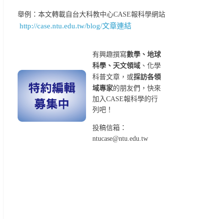
舉例：本文轉載自台大科教中心CASE報科學網站
http://case.ntu.edu.tw/blog/文章連結
有興趣撰寫
數學、地球
科學、天文領域
、化學
科普文章，或
採訪各領
域專家
的朋友們，快來
加入CASE報科學的行
列吧！
投稿信箱：
ntucase@ntu.edu.tw