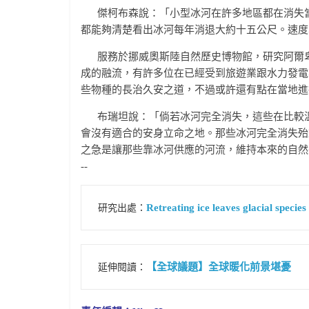
傑柯布森說：「小型冰河在許多地區都在消失當
都能夠清楚看出冰河每年消退大約十五公尺。速度
服務於挪威奧斯陸自然歷史博物館，研究阿爾卑斯山水文
成的融流，有許多位在已經受到旅遊業跟水力發電
些物種的長治久安之道，不過或許還有點在當地進
布瑞坦說：「倘若冰河完全消失，這些在比較溫
會沒有適合的安身立命之地。那些冰河完全消失殆
之急是讓那些靠冰河供應的河流，維持本來的自然
--
Retreating ice leaves glacial species
 研究出處：
【全球議題】全球暖化前景堪憂
 延伸閱讀：