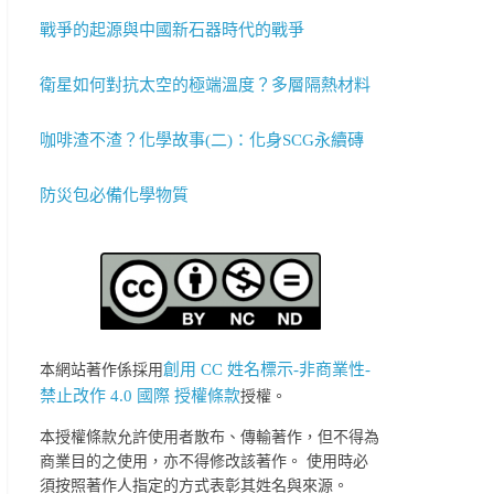
戰爭的起源與中國新石器時代的戰爭
衛星如何對抗太空的極端溫度？多層隔熱材料
咖啡渣不渣？化學故事(二)：化身SCG永續磚
防災包必備化學物質
創用 CC 姓名標示-非商業性-
本網站著作係採用
禁止改作 4.0 國際 授權條款
授權。
本授權條款允許使用者散布、傳輸著作，但不得為
商業目的之使用，亦不得修改該著作。 使用時必
須按照著作人指定的方式表彰其姓名與來源。