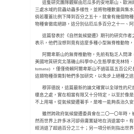
這隻研究團隊觀察由厄瓜多的安地斯山、歐洲的
三處水域的昆蟲幼蟲多樣性，並將物種數量與集水
倘若覆蓋比例下降到百分之五十，就會有幾個物種
物種會徹底絕跡，這分別佔厄瓜多百分之十一、阿
這篇發表於《自然氣候變遷》期刊的研究作者之一，哥本
表示，他們沒想到竟有這麼多種小型無脊椎動物，
阿爾卑斯山的無脊椎動物，先前有點乏人問津，
美國地質研究北落磯山科學中心生態學家克林特．穆菲德 (C
tumana) ，僅僅倚賴阿爾卑斯山不過區區五
這類物種亟需對牠們多加研究，以免步上絕種之途
穆菲德說，這篇最新的論文確實以全球性的尺度
棲息之處，實在相當有限又十分特定，以至於像是
不上用場。從氣候變遷著手，是唯一能夠長治久安
雖然跨政府氣候變遷委員會在二〇一〇年時，被
然而世界上許多冰河卻毋庸置疑地在消退當中。有
經消退了超過百分之三十；另一項分析則指出世界