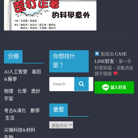
CASE
點我加
分類
你想找什
LINE好友
，第一手
麼？
科普知識、活動消息
AI人工智慧
基因
絕不錯過
&醫學
物理
化學
奧妙
宇宙
彙整
考古&演化
數學
生活
尖端科技&材料
生物