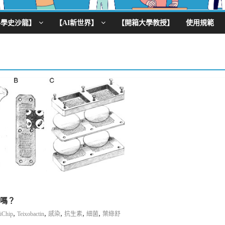
科學史沙龍】
【AI新世界】
【開箱大學教授】
使用規範
器嗎？
,
,
,
,
,
iChip
Teixobactin
感染
抗生素
細菌
葉綠舒