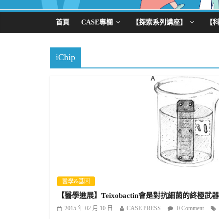
首頁
CASE專欄
【探索系列講座】
【
iChip
醫學&基因
【醫學進展】Teixobactin會是對抗細菌的終極武
2015 年 02 月 10 日
CASE PRESS
0 Comment