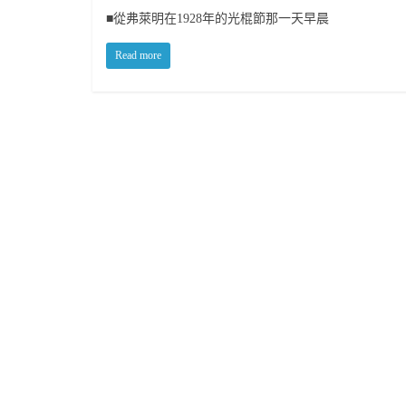
■從弗萊明在1928年的光棍節那一天早晨
Read more