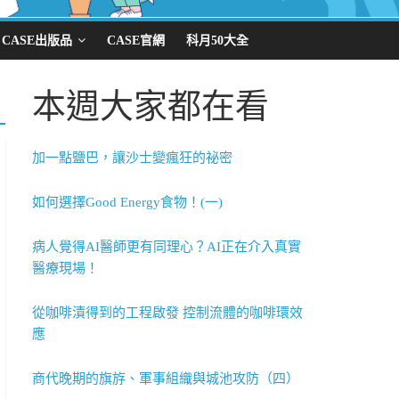
CASE出版品
CASE官網
科月50大全
本週大家都在看
加一點鹽巴，讓沙士變瘋狂的祕密
如何選擇Good Energy食物！(一)
病人覺得AI醫師更有同理心？AI正在介入真實
醫療現場！
從咖啡漬得到的工程啟發 控制流體的咖啡環效
應
商代晚期的旗斿、軍事組織與城池攻防（四）