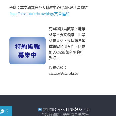
舉例：本文轉載自台大科教中心CASE報科學網站
http://case.ntu.edu.tw/blog/文章連結
有興趣撰寫
數學、地球
科學、天文領域
、化學
科普文章，或
採訪各領
域專家
的朋友們，快來
加入CASE報科學的行
列吧！
投稿信箱：
ntucase@ntu.edu.tw
CASE LINE好友
點我加
，第
麼？
一手科普知識、活動消息絕不錯