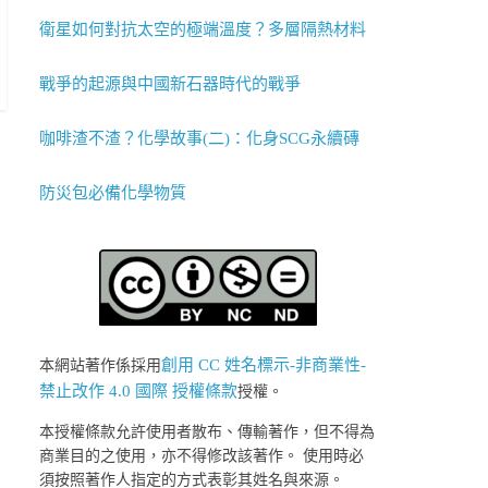
衛星如何對抗太空的極端溫度？多層隔熱材料
戰爭的起源與中國新石器時代的戰爭
咖啡渣不渣？化學故事(二)：化身SCG永續磚
防災包必備化學物質
創用 CC 姓名標示-非商業性-
本網站著作係採用
禁止改作 4.0 國際 授權條款
授權。
本授權條款允許使用者散布、傳輸著作，但不得為
商業目的之使用，亦不得修改該著作。 使用時必
須按照著作人指定的方式表彰其姓名與來源。