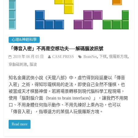
心理&神經科學
「傳音入密」不再是空想功夫──解碼腦波訊號
,
,
,
2019 年 06 月 05 日
CASE PRESS
BrainNet
下棋
俄羅斯方塊
,
穿顱磁刺激
腦波
知名金庸武俠小說《天龍八部》中，虛竹得到段延慶以「傳音
入密」之術，得知珍瓏棋局的走法，即使自己全然不懂棋，也
被當成天才棋藝神僧。若將場景轉移到現代腦科學工程現場，
使用「腦對腦介面（brain to brain interfaces）」，讓我們不用開
口、不用身體任何指示動作、不用先練好上乘內功，也可以
「傳音入密」，指導遠方的某個人玩俄羅斯方塊。
Read more