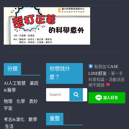
CASE
點我加
分類
你想找什
LINE好友
，第一手
麼？
科普知識、活動消息
AI人工智慧
基因
絕不錯過
&醫學
物理
化學
奧妙
宇宙
彙整
考古&演化
數學
生活