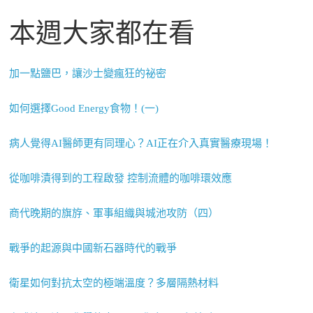
本週大家都在看
加一點鹽巴，讓沙士變瘋狂的祕密
如何選擇Good Energy食物！(一)
病人覺得AI醫師更有同理心？AI正在介入真實醫療現場！
從咖啡漬得到的工程啟發 控制流體的咖啡環效應
商代晚期的旗斿、軍事組織與城池攻防（四）
戰爭的起源與中國新石器時代的戰爭
衛星如何對抗太空的極端溫度？多層隔熱材料