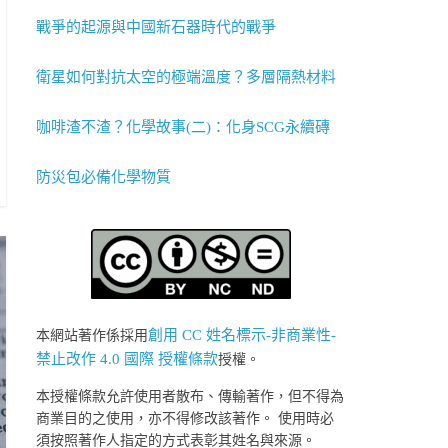
戰爭的起源與中國新石器時代的戰爭
衛星如何對抗太空的極端溫度？多層隔熱材料
咖啡渣不渣？化學故事(二)：化身SCG永續磚
防災包必備化學物質
創用 CC 姓名標示-非商業性-
本網站著作係採用
禁止改作 4.0 國際 授權條款
授權。
本授權條款允許使用者散布、傳輸著作，但不得為
商業目的之使用，亦不得修改該著作。 使用時必
須按照著作人指定的方式表彰其姓名與來源。