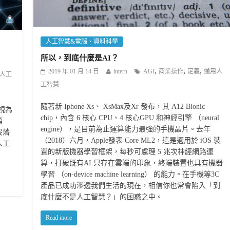
人工智慧&電腦、資料科學
所以，到底什麼是AI？
,
,
,
2019 年 01 月 14 日
intern
AGI
商業操作
定義
通用人
人工
工智慧
隨著新 Iphone Xs、 XsMax及Xr 發布，其 A12 Bionic
被視為
chip，內含 6 核心 CPU、4 核心GPU 和神經引擎 （neural
顯
engine），是目前為止運算能力最強的手機晶片。去年
沒落
（2018）六月，Apple發表 Core ML2，這是適用於 iOS 裝
人工
置的新版機器學習框架，每秒可處理 5 兆次神經網路運
算，打破既有AI 只存在雲端的印象，終端裝置也具有機器
學習 （on-device machine learning） 的能力。在手機等3C
產品已成功滲透我們生活的現在，相信你也常會陷入「到
底什麼不是人工智慧？」的困惑之中。
Read more