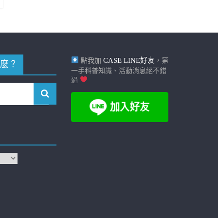
CASE LINE好友
點我加
，第
麼？
一手科普知識、活動消息絕不錯
過