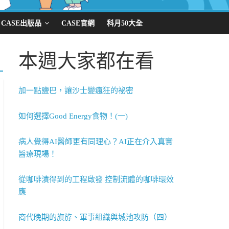
CASE出版品
CASE官網
科月50大全
本週大家都在看
加一點鹽巴，讓沙士變瘋狂的祕密
如何選擇Good Energy食物！(一)
病人覺得AI醫師更有同理心？AI正在介入真實
醫療現場！
從咖啡漬得到的工程啟發 控制流體的咖啡環效
應
商代晚期的旗斿、軍事組織與城池攻防（四）