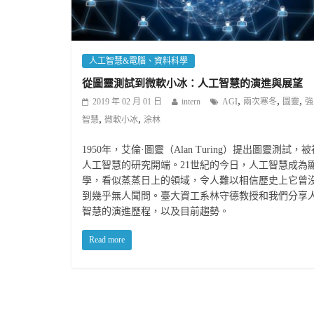
人工智慧&電腦、資料科學
從圖靈測試到微軟小冰：人工智慧的演進與展望
,
,
,
2019 年 02 月 01 日
intern
AGI
兩次寒冬
圖靈
強
,
,
智慧
微軟小冰
涂林
1950年，艾倫·圖靈（Alan Turing）提出圖靈測試，
人工智慧的研究開端。21世紀的今日，人工智慧成為
學，看似蒸蒸日上的領域，令人難以相信歷史上它曾
到幾乎無人聞問。臺大資工系林守德教授和我們分享
智慧的演進歷程，以及目前趨勢。
Read more