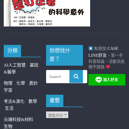
CASE
點我加
分類
你想找什
LINE好友
，第一手
麼？
科普知識、活動消息
AI人工智慧
基因
絕不錯過
&醫學
物理
化學
奧妙
宇宙
彙整
考古&演化
數學
生活
尖端科技&材料
生物