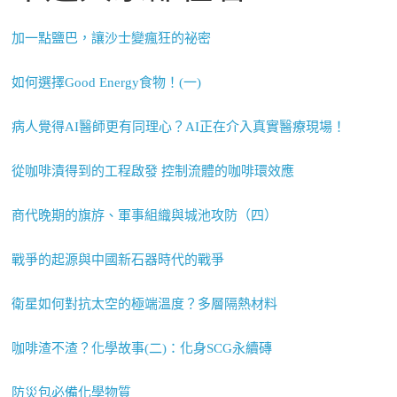
加一點鹽巴，讓沙士變瘋狂的祕密
如何選擇Good Energy食物！(一)
病人覺得AI醫師更有同理心？AI正在介入真實醫療現場！
從咖啡漬得到的工程啟發 控制流體的咖啡環效應
商代晚期的旗斿、軍事組織與城池攻防（四）
戰爭的起源與中國新石器時代的戰爭
衛星如何對抗太空的極端溫度？多層隔熱材料
咖啡渣不渣？化學故事(二)：化身SCG永續磚
防災包必備化學物質