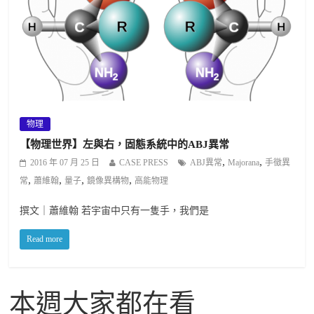
物理
【物理世界】左與右，固態系統中的ABJ異常
,
,
2016 年 07 月 25 日
CASE PRESS
ABJ異常
Majorana
手徵異
,
,
,
,
常
蕭維翰
量子
鏡像異構物
高能物理
撰文｜蕭維翰 若宇宙中只有一隻手，我們是
Read more
本週大家都在看