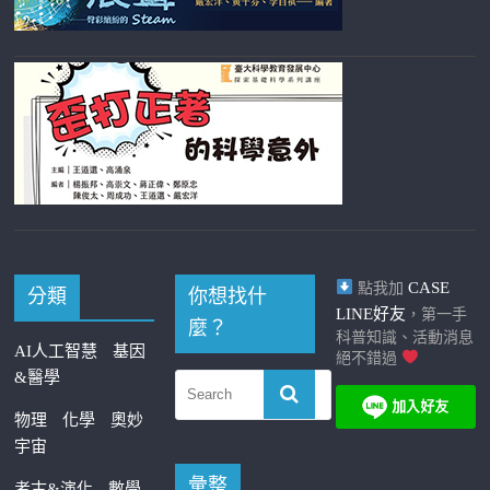
CASE
點我加
分類
你想找什
LINE好友
，第一手
麼？
科普知識、活動消息
AI人工智慧
基因
絕不錯過
&醫學
物理
化學
奧妙
宇宙
彙整
考古&演化
數學