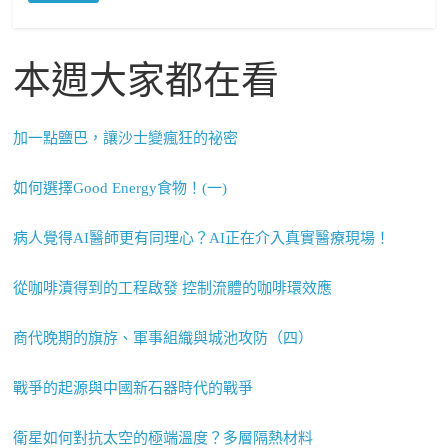
本週大家都在看
加一點鹽巴，讓沙士變瘋狂的祕密
如何選擇Good Energy食物！(一)
病人覺得AI醫師更有同理心？AI正在介入真實醫療現場！
從咖啡漬得到的工程啟發 控制流體的咖啡環效應
商代晚期的旗斿、軍事組織與城池攻防（四）
戰爭的起源與中國新石器時代的戰爭
衛星如何對抗太空的極端溫度？多層隔熱材料