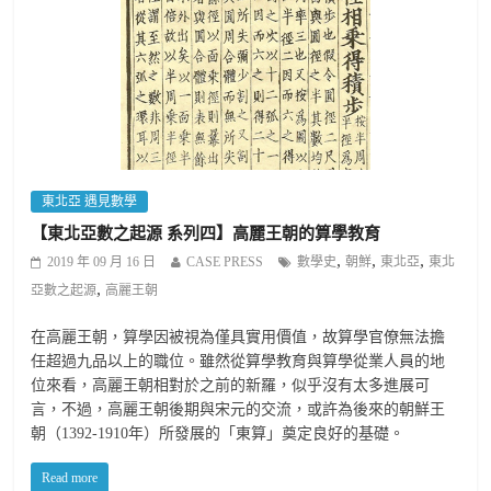
東北亞 遇見數學
【東北亞數之起源 系列四】高麗王朝的算學教育
,
,
,
2019 年 09 月 16 日
CASE PRESS
數學史
朝鮮
東北亞
東北
,
亞數之起源
高麗王朝
在高麗王朝，算學因被視為僅具實用價值，故算學官僚無法擔
任超過九品以上的職位。雖然從算學教育與算學從業人員的地
位來看，高麗王朝相對於之前的新羅，似乎沒有太多進展可
言，不過，高麗王朝後期與宋元的交流，或許為後來的朝鮮王
朝（1392-1910年）所發展的「東算」奠定良好的基礎。
Read more