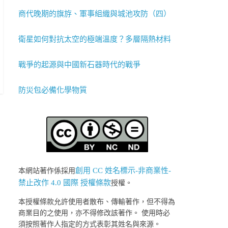
商代晚期的旗斿、軍事組織與城池攻防（四）
衛星如何對抗太空的極端溫度？多層隔熱材料
戰爭的起源與中國新石器時代的戰爭
防災包必備化學物質
創用 CC 姓名標示-非商業性-
本網站著作係採用
禁止改作 4.0 國際 授權條款
授權。
本授權條款允許使用者散布、傳輸著作，但不得為
商業目的之使用，亦不得修改該著作。 使用時必
須按照著作人指定的方式表彰其姓名與來源。