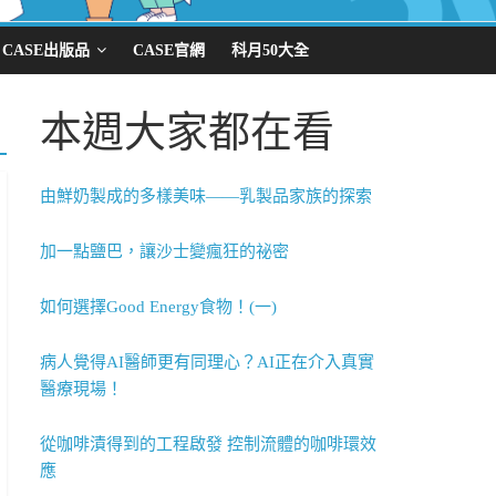
CASE出版品
CASE官網
科月50大全
本週大家都在看
由鮮奶製成的多樣美味——乳製品家族的探索
加一點鹽巴，讓沙士變瘋狂的祕密
如何選擇Good Energy食物！(一)
病人覺得AI醫師更有同理心？AI正在介入真實
醫療現場！
從咖啡漬得到的工程啟發 控制流體的咖啡環效
應