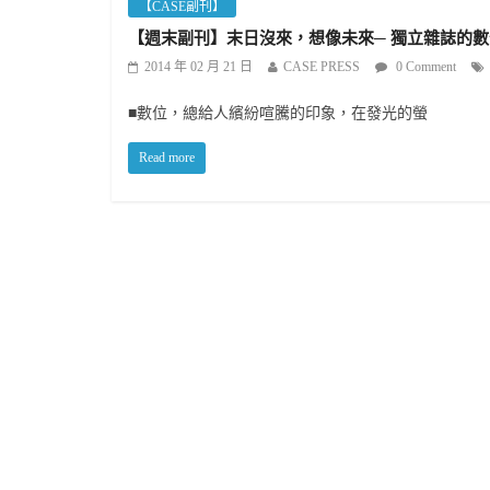
【CASE副刊】
【週末副刊】末日沒來，想像未來─ 獨立雜誌的
2014 年 02 月 21 日
CASE PRESS
0 Comment
■數位，總給人繽紛喧騰的印象，在發光的螢
Read more