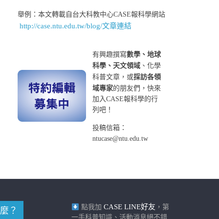
舉例：本文轉載自台大科教中心CASE報科學網站
http://case.ntu.edu.tw/blog/文章連結
有興趣撰寫
數學、地球
科學、天文領域
、化學
科普文章，或
採訪各領
域專家
的朋友們，快來
加入CASE報科學的行
列吧！
投稿信箱：
ntucase@ntu.edu.tw
CASE LINE好友
點我加
，第
麼？
一手科普知識、活動消息絕不錯