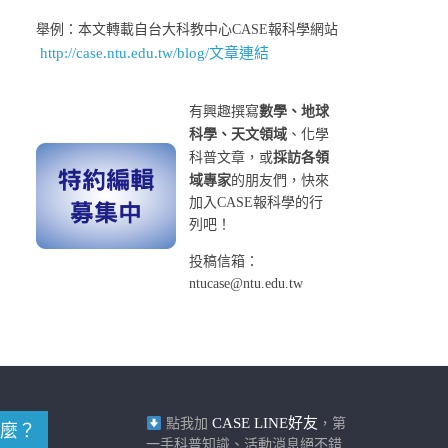
舉例：本文轉載自台大科教中心CASE報科學網站
http://case.ntu.edu.tw/blog/文章連結
有興趣撰寫
數學、地球
科學、天文領域
、化學
科普文章，或
採訪各領
域專家
的朋友們，快來
加入CASE報科學的行
列吧！
投稿信箱：
ntucase@ntu.edu.tw
CASE LINE好友
點我加
，第
麼？
一手科普知識、活動消息絕不錯