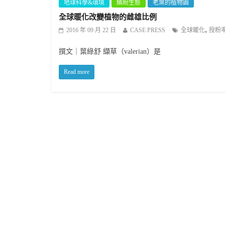
地球科學&環境
繽紛生態
老葉的植物園
全球暖化改變植物的雌雄比例
,
2016 年 09 月 22 日
CASE PRESS
全球暖化
授粉
撰文｜葉綠舒 纈草（valerian）是
Read more