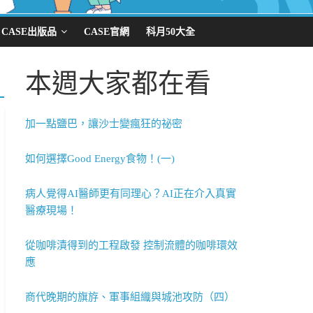
CASE出版品
CASE官網
科月50大全
本週大家都在看
加一點鹽巴，讓沙士變瘋狂的祕密
如何選擇Good Energy食物！(一)
病人覺得AI醫師更有同理心？AI正在介入真實
醫療現場！
從咖啡漬得到的工程啟發 控制流體的咖啡環效
應
商代晚期的旗斿、軍事組織與城池攻防（四）