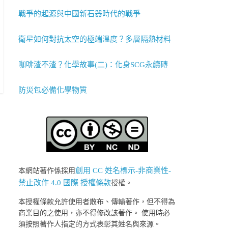
戰爭的起源與中國新石器時代的戰爭
衛星如何對抗太空的極端溫度？多層隔熱材料
咖啡渣不渣？化學故事(二)：化身SCG永續磚
防災包必備化學物質
創用 CC 姓名標示-非商業性-
本網站著作係採用
禁止改作 4.0 國際 授權條款
授權。
本授權條款允許使用者散布、傳輸著作，但不得為
商業目的之使用，亦不得修改該著作。 使用時必
須按照著作人指定的方式表彰其姓名與來源。