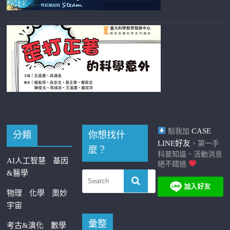
CASE
點我加
分類
你想找什
LINE好友
，第一手
麼？
科普知識、活動消息
AI人工智慧
基因
絕不錯過
&醫學
物理
化學
奧妙
宇宙
彙整
考古&演化
數學