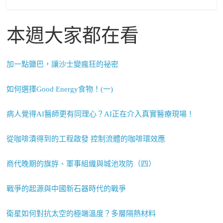
本週大家都在看
加一點鹽巴，讓沙士變瘋狂的祕密
如何選擇Good Energy食物！(一)
病人覺得AI醫師更有同理心？AI正在介入真實醫療現場！
從咖啡漬得到的工程啟發 控制流體的咖啡環效應
商代晚期的旗斿、軍事組織與城池攻防（四）
戰爭的起源與中國新石器時代的戰爭
衛星如何對抗太空的極端溫度？多層隔熱材料