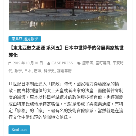
東北亞 遇見數學
【東北亞數之起源 系列五】日本中世算學的發展與家族世
襲化
,
,
2019 年 10 月 01 日
CASE PRESS
唐帝國
室町幕府
平安時
,
,
,
,
,
代
數學
日本
曆法
科學史
鐮倉幕府
11世紀日本朝廷進入「院政」時代，國家權力從藤原家的攝
政、關白轉到退位的太上天皇或者出家的法皇。而隨著律令制
度的崩壞，原本以科舉考試選才的政治與技術官僚，也逐漸變
成由特定氏族傳承特定職位，也就是形成了與職業連結，有特
定「家格」的「家」。最有名的技術官僚家系，當然就是在流
行文化中常出現的陰陽道安倍氏。
Read more