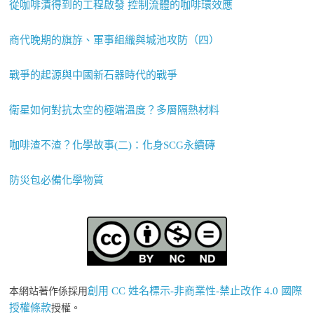
從咖啡漬得到的工程啟發 控制流體的咖啡環效應
商代晚期的旗斿、軍事組織與城池攻防（四）
戰爭的起源與中國新石器時代的戰爭
衛星如何對抗太空的極端溫度？多層隔熱材料
咖啡渣不渣？化學故事(二)：化身SCG永續磚
防災包必備化學物質
創用 CC 姓名標示-非商業性-禁止改作 4.0 國際
本網站著作係採用
授權條款
授權。