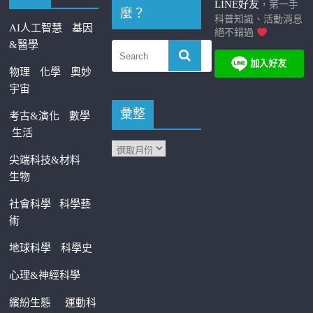
LINE好友
，第一手
麼？
科普知識、活動消息
AI人工智慧
基因
絕不錯過
&醫學
物理
化學
奧妙
宇宙
彙整
考古&演化
數學
生活
尖端科技&材料
生物
社會科學
科學藝
術
地球科學
科學史
心理&神經科學
繽紛生態
運動科