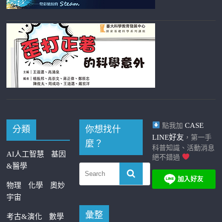
CASE
點我加
分類
你想找什
LINE好友
，第一手
麼？
科普知識、活動消息
AI人工智慧
基因
絕不錯過
&醫學
物理
化學
奧妙
宇宙
彙整
考古&演化
數學