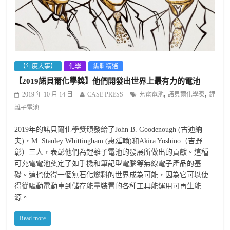
【年度大事】
化學
編輯精選
【2019諾貝爾化學獎】他們開發出世界上最有力的電池
,
,
2019 年 10 月 14 日
CASE PRESS
充電電池
諾貝爾化學獎
鋰
離子電池
2019年的諾貝爾化學獎頒發給了John B. Goodenough (古迪納
夫)，M. Stanley Whittingham (惠廷翰)和Akira Yoshino（吉野
彰）三人，表彰他們為鋰離子電池的發展所做出的貢獻。這種
可充電電池奠定了如手機和筆記型電腦等無線電子產品的基
礎。這也使得一個無石化燃料的世界成為可能，因為它可以使
得從驅動電動車到儲存能量裝置的各種工具能運用可再生能
源。
Read more