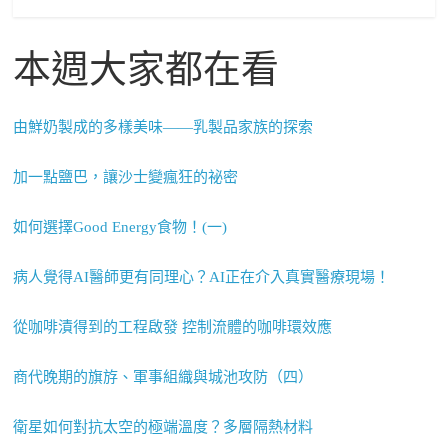
本週大家都在看
由鮮奶製成的多樣美味——乳製品家族的探索
加一點鹽巴，讓沙士變瘋狂的祕密
如何選擇Good Energy食物！(一)
病人覺得AI醫師更有同理心？AI正在介入真實醫療現場！
從咖啡漬得到的工程啟發 控制流體的咖啡環效應
商代晚期的旗斿、軍事組織與城池攻防（四）
衛星如何對抗太空的極端溫度？多層隔熱材料