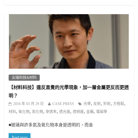
尖端科技&材料
【材料科技】違反直覺的光學現象，加一層金屬更反而更透
明？
,
,
,
,
2016 年 03 月 29 日
CASE PRESS
光學
反射
折射
方程毅
,
,
,
,
,
,
,
材料
氧化物
氮化物
穿透率
透光度
透明度
金屬
電磁學
■玻璃與許多氮及氧化物本身是透明的，而金
Read more