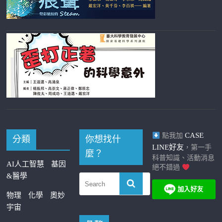
CASE
點我加
分類
你想找什
LINE好友
，第一手
麼？
科普知識、活動消息
AI人工智慧
基因
絕不錯過
&醫學
物理
化學
奧妙
宇宙