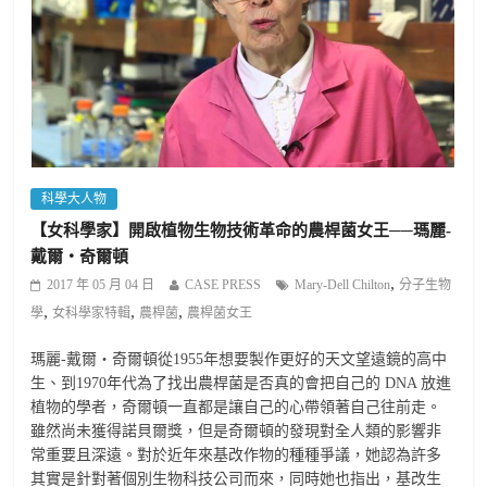
科學大人物
【女科學家】開啟植物生物技術革命的農桿菌女王──瑪麗-
戴爾‧奇爾頓
,
2017 年 05 月 04 日
CASE PRESS
Mary-Dell Chilton
分子生物
,
,
,
學
女科學家特輯
農桿菌
農桿菌女王
瑪麗-戴爾‧奇爾頓從1955年想要製作更好的天文望遠鏡的高中
生、到1970年代為了找出農桿菌是否真的會把自己的 DNA 放進
植物的學者，奇爾頓一直都是讓自己的心帶領著自己往前走。
雖然尚未獲得諾貝爾獎，但是奇爾頓的發現對全人類的影響非
常重要且深遠。對於近年來基改作物的種種爭議，她認為許多
其實是針對著個別生物科技公司而來，同時她也指出，基改生