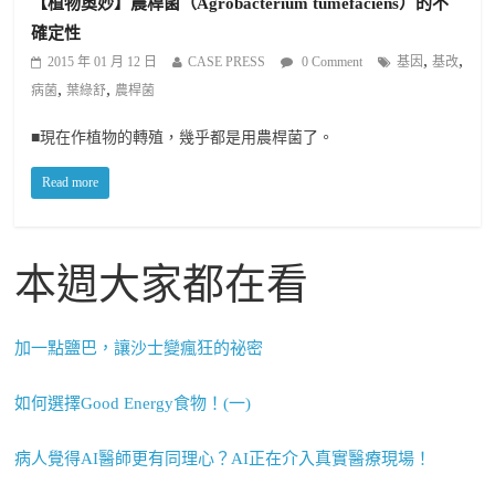
【植物奧妙】農桿菌（Agrobacterium tumefaciens）的不
確定性
,
,
2015 年 01 月 12 日
CASE PRESS
0 Comment
基因
基改
,
,
病菌
葉綠舒
農桿菌
■現在作植物的轉殖，幾乎都是用農桿菌了。
Read more
本週大家都在看
加一點鹽巴，讓沙士變瘋狂的祕密
如何選擇Good Energy食物！(一)
病人覺得AI醫師更有同理心？AI正在介入真實醫療現場！