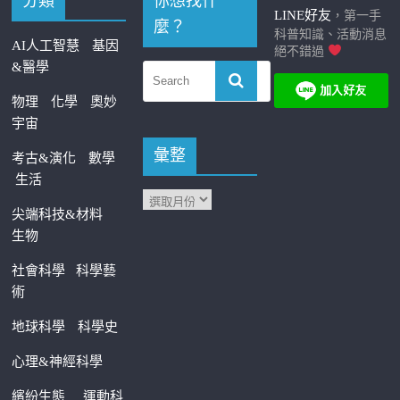
分類
你想找什
LINE好友
，第一手
麼？
科普知識、活動消息
AI人工智慧
基因
絕不錯過
&醫學
物理
化學
奧妙
宇宙
彙整
考古&演化
數學
生活
尖端科技&材料
生物
社會科學
科學藝
術
地球科學
科學史
心理&神經科學
繽紛生態
運動科