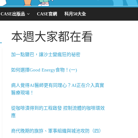
CASE出版品
CASE官網
科月50大全
本週大家都在看
加一點鹽巴，讓沙士變瘋狂的祕密
如何選擇Good Energy食物！(一)
病人覺得AI醫師更有同理心？AI正在介入真實
醫療現場！
從咖啡漬得到的工程啟發 控制流體的咖啡環效
應
商代晚期的旗斿、軍事組織與城池攻防（四）