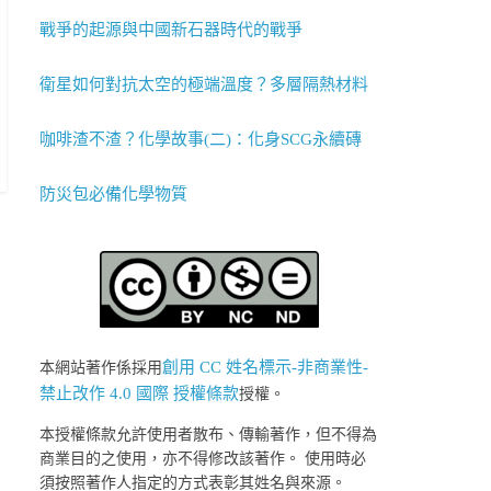
戰爭的起源與中國新石器時代的戰爭
衛星如何對抗太空的極端溫度？多層隔熱材料
咖啡渣不渣？化學故事(二)：化身SCG永續磚
防災包必備化學物質
創用 CC 姓名標示-非商業性-
本網站著作係採用
禁止改作 4.0 國際 授權條款
授權。
本授權條款允許使用者散布、傳輸著作，但不得為
商業目的之使用，亦不得修改該著作。 使用時必
須按照著作人指定的方式表彰其姓名與來源。