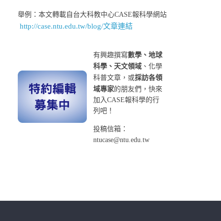
舉例：本文轉載自台大科教中心CASE報科學網站
http://case.ntu.edu.tw/blog/文章連結
有興趣撰寫
數學、地球
科學、天文領域
、化學
科普文章，或
採訪各領
域專家
的朋友們，快來
加入CASE報科學的行
列吧！
投稿信箱：
ntucase@ntu.edu.tw