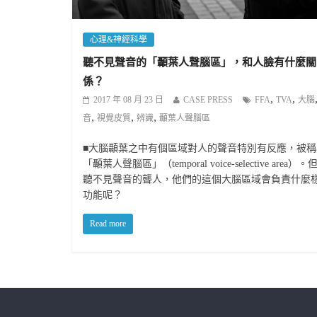
心理&神經科學
聽不見聲音的「顳葉人聲腦區」，和人臉有什麼關
係？
,
,
2017 年 08 月 23 日
CASE PRESS
FFA
TVA
大腦
,
,
,
音
視覺皮質
辨識
顳葉人聲腦區
■大腦顳葉之中有個區域對人的聲音特別有反應，被稱
「顳葉人聲腦區」（temporal voice-selective area）。
聽不見聲音的聾人，他們的這個大腦區域會負責什麼
功能呢？
Read more