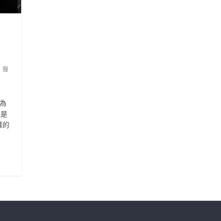
,
聲
為
但是
樣的