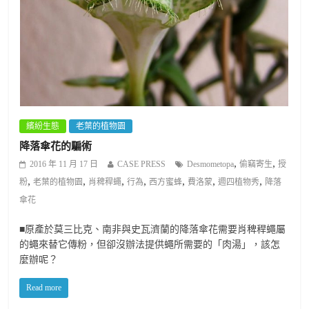
繽紛生態
老葉的植物園
降落傘花的騙術
,
,
2016 年 11 月 17 日
CASE PRESS
Desmometopa
偷竊寄生
授
,
,
,
,
,
,
,
粉
老葉的植物園
肖稗稈蠅
行為
西方蜜蜂
費洛蒙
週四植物秀
降落
傘花
■原產於莫三比克、南非與史瓦濟蘭的降落傘花需要肖稗稈蠅屬
的蠅來替它傳粉，但卻沒辦法提供蠅所需要的「肉湯」，該怎
麼辦呢？
Read more