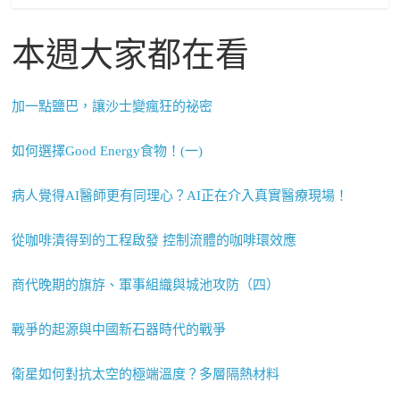
本週大家都在看
加一點鹽巴，讓沙士變瘋狂的祕密
如何選擇Good Energy食物！(一)
病人覺得AI醫師更有同理心？AI正在介入真實醫療現場！
從咖啡漬得到的工程啟發 控制流體的咖啡環效應
商代晚期的旗斿、軍事組織與城池攻防（四）
戰爭的起源與中國新石器時代的戰爭
衛星如何對抗太空的極端溫度？多層隔熱材料