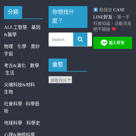
CASE
點我加
分類
你想找什
LINE好友
，第一手
麼？
科普知識、活動消息
AI人工智慧
基因
絕不錯過
&醫學
物理
化學
奧妙
宇宙
彙整
考古&演化
數學
生活
尖端科技&材料
生物
社會科學
科學藝
術
地球科學
科學史
心理&神經科學