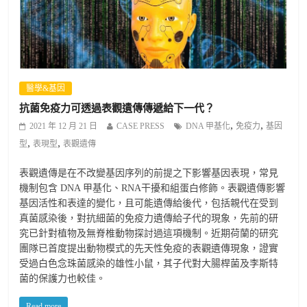
醫學&基因
抗菌免疫力可透過表觀遺傳傳遞給下一代？
,
,
2021 年 12 月 21 日
CASE PRESS
DNA 甲基化
免疫力
基因
,
,
型
表現型
表觀遺傳
表觀遺傳是在不改變基因序列的前提之下影響基因表現，常見
機制包含 DNA 甲基化、RNA干擾和組蛋白修飾。表觀遺傳影響
基因活性和表達的變化，且可能遺傳給後代，包括親代在受到
真菌感染後，對抗細菌的免疫力遺傳給子代的現象，先前的研
究已針對植物及無脊椎動物探討過這項機制。近期荷蘭的研究
團隊已首度提出動物模式的先天性免疫的表觀遺傳現象，證實
受過白色念珠菌感染的雄性小鼠，其子代對大腸桿菌及李斯特
菌的保護力也較佳。
Read more