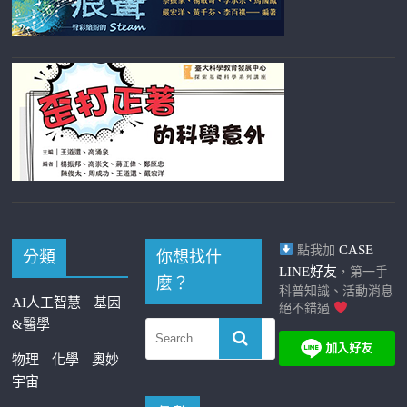
CASE
點我加
分類
你想找什
LINE好友
，第一手
麼？
科普知識、活動消息
AI人工智慧
基因
絕不錯過
&醫學
物理
化學
奧妙
宇宙