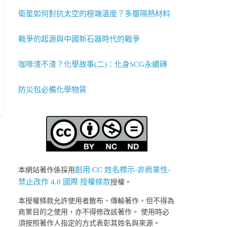
衛星如何對抗太空的極端溫度？多層隔熱材料
戰爭的起源與中國新石器時代的戰爭
咖啡渣不渣？化學故事(二)：化身SCG永續磚
防災包必備化學物質
創用 CC 姓名標示-非商業性-
本網站著作係採用
禁止改作 4.0 國際 授權條款
授權。
本授權條款允許使用者散布、傳輸著作，但不得為
商業目的之使用，亦不得修改該著作。 使用時必
須按照著作人指定的方式表彰其姓名與來源。