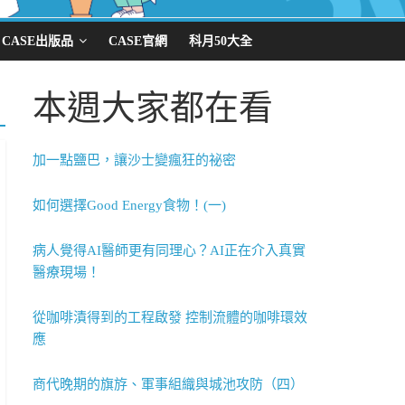
CASE出版品
CASE官網
科月50大全
本週大家都在看
加一點鹽巴，讓沙士變瘋狂的祕密
如何選擇Good Energy食物！(一)
病人覺得AI醫師更有同理心？AI正在介入真實
醫療現場！
從咖啡漬得到的工程啟發 控制流體的咖啡環效
應
商代晚期的旗斿、軍事組織與城池攻防（四）