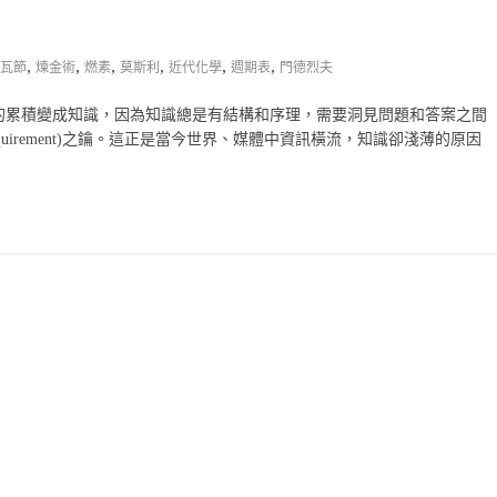
,
,
,
,
,
,
瓦節
煉金術
燃素
莫斯利
近代化學
週期表
門德烈夫
的累積變成知識，因為知識總是有結構和序理，需要洞見問題和答案之間
 requirement)之鑰。這正是當今世界、媒體中資訊橫流，知識卻淺薄的原因