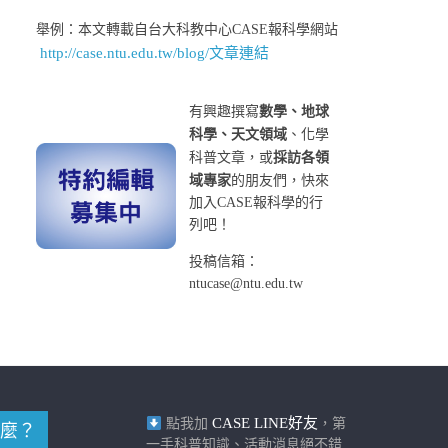
舉例：本文轉載自台大科教中心CASE報科學網站
http://case.ntu.edu.tw/blog/文章連結
有興趣撰寫
數學、地球
科學、天文領域
、化學
科普文章，或
採訪各領
域專家
的朋友們，快來
加入CASE報科學的行
列吧！
投稿信箱：
ntucase@ntu.edu.tw
CASE LINE好友
點我加
，第
麼？
一手科普知識、活動消息絕不錯