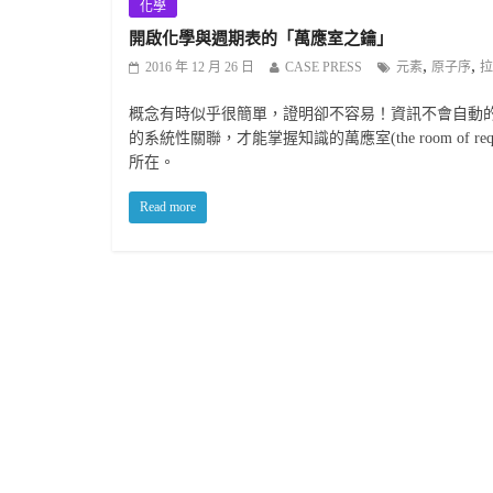
化學
開啟化學與週期表的「萬應室之鑰」
,
,
2016 年 12 月 26 日
CASE PRESS
元素
原子序
拉
概念有時似乎很簡單，證明卻不容易！資訊不會自動
的系統性關聯，才能掌握知識的萬應室(the room of
所在。
Read more