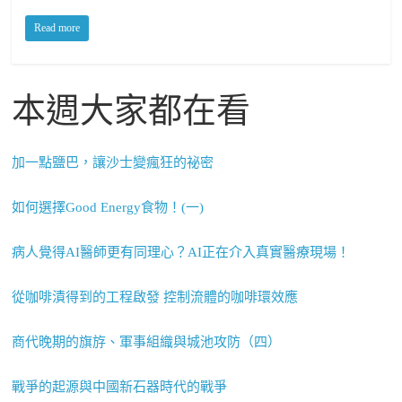
Read more
本週大家都在看
加一點鹽巴，讓沙士變瘋狂的祕密
如何選擇Good Energy食物！(一)
病人覺得AI醫師更有同理心？AI正在介入真實醫療現場！
從咖啡漬得到的工程啟發 控制流體的咖啡環效應
商代晚期的旗斿、軍事組織與城池攻防（四）
戰爭的起源與中國新石器時代的戰爭