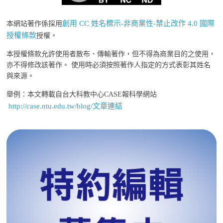
創用 CC 姓名標示-非商業性-禁止改作 4.0 國際
本網站著作係採用
授權條款
授權。
本授權條款允許使用者散布、傳輸著作，但不得為商業目的之使用，
亦不得修改該著作。 使用時必須按照著作人指定的方式表彰其姓名
與來源。
舉例：本文轉載自台大科教中心CASE報科學網站
http://case.ntu.edu.tw/blog/文章連結