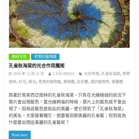
繽紛生態
老葉的植物園
孔雀秋海棠的光合作用魔術
,
,
2016 年 12 月 22 日
CASE PRESS
光合作用
孔雀秋海棠
熱帶
,
,
,
,
,
,
,
雨林
紅光
綠光
老葉的植物園
葉綠體
虹彩體
週四植物秀
類囊體
原產於馬來西亞雨林的孔雀秋海棠，只有在光線極弱的狀況下
葉片會出現藍色。當光線夠強的時候，葉片上的藍色就不會出
現了。因為這藍色是如此的美麗，使它得到了「孔雀秋海棠」
的美名。大家搶著種它，想要看到那美麗的孔雀藍；但到底為
什麼要出現這美麗的孔雀藍呢？
Read more