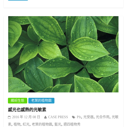
繽紛生態
老葉的植物園
感光也感熱的光敏素
,
,
,
2016 年 12 月 08 日
CASE PRESS
Pfr
光受器
光合作用
光敏
,
,
,
,
,
素
植物
紅光
老葉的植物園
藍光
週四植物秀