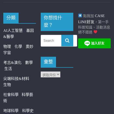
CASE
點我加
分類
你想找什
LINE好友
，第一手
麼？
科普知識、活動消息
AI人工智慧
基因
絕不錯過
&醫學
物理
化學
奧妙
宇宙
彙整
考古&演化
數學
生活
尖端科技&材料
生物
社會科學
科學藝
術
地球科學
科學史