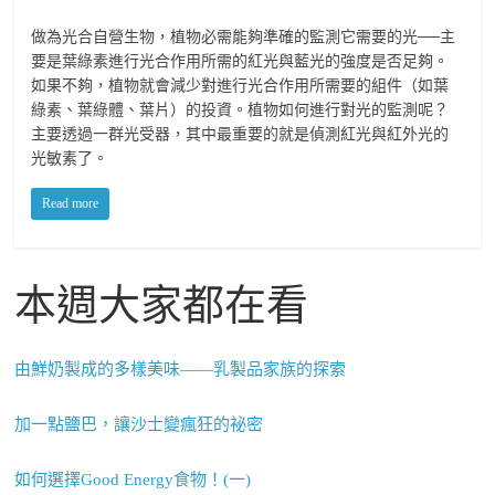
做為光合自營生物，植物必需能夠準確的監測它需要的光──主
要是葉綠素進行光合作用所需的紅光與藍光的強度是否足夠。
如果不夠，植物就會減少對進行光合作用所需要的組件（如葉
綠素、葉綠體、葉片）的投資。植物如何進行對光的監測呢？
主要透過一群光受器，其中最重要的就是偵測紅光與紅外光的
光敏素了。
Read more
本週大家都在看
由鮮奶製成的多樣美味——乳製品家族的探索
加一點鹽巴，讓沙士變瘋狂的祕密
如何選擇Good Energy食物！(一)