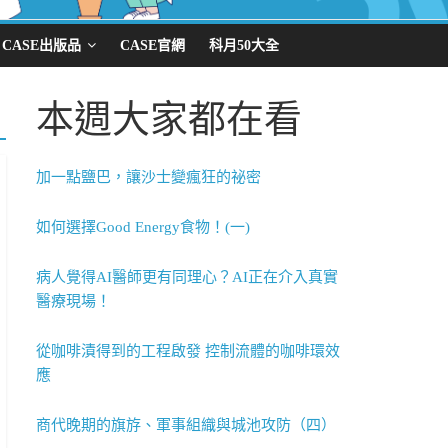
CASE出版品
CASE官網
科月50大全
本週大家都在看
加一點鹽巴，讓沙士變瘋狂的祕密
如何選擇Good Energy食物！(一)
病人覺得AI醫師更有同理心？AI正在介入真實
醫療現場！
從咖啡漬得到的工程啟發 控制流體的咖啡環效
應
商代晚期的旗斿、軍事組織與城池攻防（四）