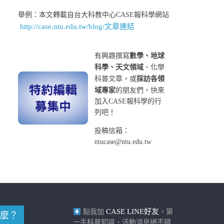
舉例：本文轉載自台大科教中心CASE報科學網站
http://case.ntu.edu.tw/blog/文章連結
有興趣撰寫
數學、地球
科學、天文領域
、化學
科普文章，或
採訪各領
域專家
的朋友們，快來
加入CASE報科學的行
列吧！
投稿信箱：
ntucase@ntu.edu.tw
CASE LINE好友
點我加
，第
麼？
一手科普知識、活動消息絕不錯