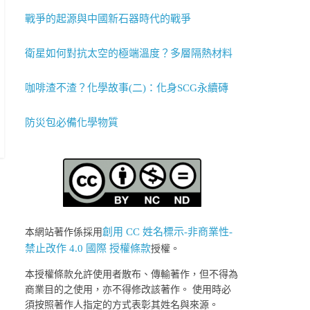
戰爭的起源與中國新石器時代的戰爭
衛星如何對抗太空的極端溫度？多層隔熱材料
咖啡渣不渣？化學故事(二)：化身SCG永續磚
防災包必備化學物質
創用 CC 姓名標示-非商業性-
本網站著作係採用
禁止改作 4.0 國際 授權條款
授權。
本授權條款允許使用者散布、傳輸著作，但不得為
商業目的之使用，亦不得修改該著作。 使用時必
須按照著作人指定的方式表彰其姓名與來源。