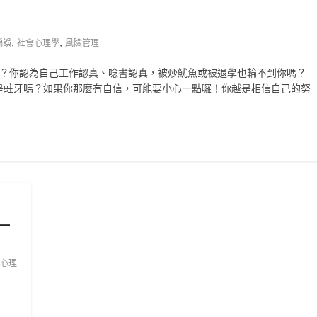
,
,
偏誤
社會心理學
風險管理
嗎？你認為自己工作認真、唸書認真，被炒魷魚或被退學也輪不到你嗎？
是蛀牙嗎？如果你那麼有自信，可能要小心一點囉！你越是相信自己的努
一
心理