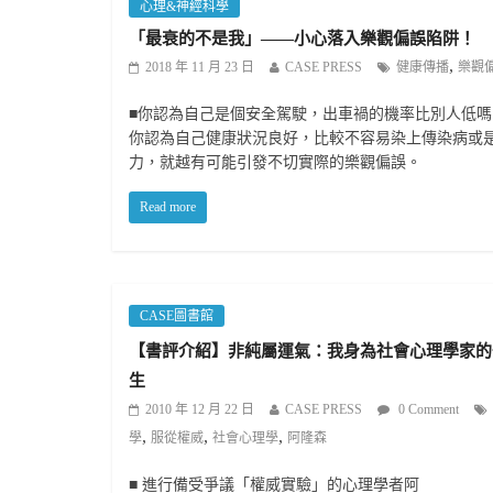
心理&神經科學
「最衰的不是我」——小心落入樂觀偏誤陷阱！
,
2018 年 11 月 23 日
CASE PRESS
健康傳播
樂觀
■你認為自己是個安全駕駛，出車禍的機率比別人低
你認為自己健康狀況良好，比較不容易染上傳染病或
力，就越有可能引發不切實際的樂觀偏誤。
Read more
CASE圖書館
【書評介紹】非純屬運氣：我身為社會心理學家的
生
2010 年 12 月 22 日
CASE PRESS
0 Comment
,
,
,
學
服從權威
社會心理學
阿隆森
■ 進行備受爭議「權威實驗」的心理學者阿