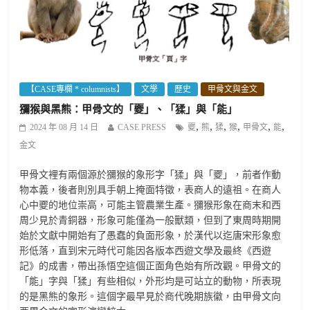
【CASE專欄 * columnists】
文學
歷史
甲骨文與金文
獼猴與黑熊：甲骨文的「夒」、「猱」與「能」
,
,
,
,
,
,
2024 年 08 月 14 日
CASE PRESS
夒
熊
猱
猴
甲骨文
能
金文
甲骨文裡有兩個源於獼猴的象形字「猱」與「夒」，前者作動
物本義，後者則別具手朝上掩面特徵，表商人的遠祖。在商人
心中夒的地位崇高，可能主管農業生產。獼猴形象在商末和西
周少見於青銅器，形象可能僅為一般獸類，但到了東周時期開
始於文獻中開始有了愚蠢的負面形象，於漢代以迄唐宋形象愈
形低落，直到宋元時代可能因各版本西遊文學及最終《西遊
記》的成書，帶出孫悟空這個正面角色始有所改觀。甲骨文的
「能」字與「猱」有些相似，外形均是可站立的動物，所表現
的是黑熊的象形。這個字最早見於商代晚期族徽，由甲骨文向