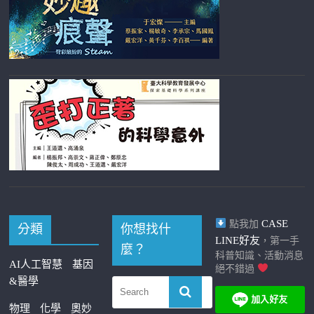
CASE
點我加
分類
你想找什
LINE好友
，第一手
麼？
科普知識、活動消息
AI人工智慧
基因
絕不錯過
&醫學
物理
化學
奧妙