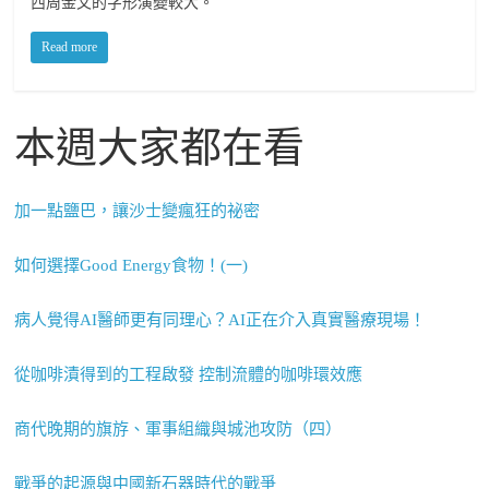
西周金文的字形演變較大。
Read more
本週大家都在看
加一點鹽巴，讓沙士變瘋狂的祕密
如何選擇Good Energy食物！(一)
病人覺得AI醫師更有同理心？AI正在介入真實醫療現場！
從咖啡漬得到的工程啟發 控制流體的咖啡環效應
商代晚期的旗斿、軍事組織與城池攻防（四）
戰爭的起源與中國新石器時代的戰爭