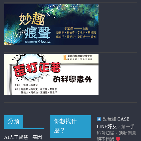
CASE
點我加
分類
你想找什
LINE好友
，第一手
麼？
科普知識、活動消息
AI人工智慧
基因
絕不錯過