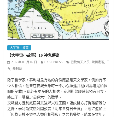
大宇宙小故事
【大宇宙小故事】10 神鬼傳奇
,
,
2017 年 03 月 02 日
CASE PRESS
巴比倫天文學
幾何定理
日
,
食
泰利斯
除了哲學家，泰利斯最有名的身份應當是天文學家。例如有不
少人相信，他曾在夜觀天象時一不小心掉進井裡(因為這是柏拉
圖的記載)。此外有更多的人相信，泰利斯曾經藉著預言日食，
終止了一場至少長達六年的戰爭。
交戰雙方是利底亞與其強鄰米底王國，話說雙方打得難解難分
之際，泰利斯突然公開預言「明年會有日全食」，或許還加上
「因為天神不樂見人類自相殘殺」之類的警語。結果在次年五