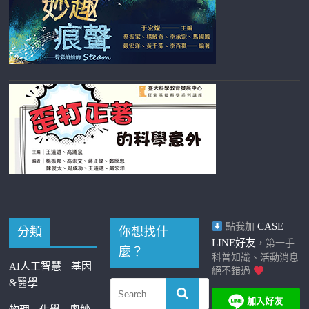
CASE
點我加
分類
你想找什
LINE好友
，第一手
麼？
科普知識、活動消息
AI人工智慧
基因
絕不錯過
&醫學