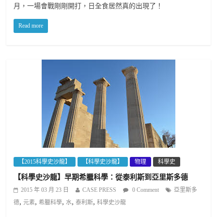
月，一場會戰剛剛開打，日全食居然真的出現了！
Read more
【2015科學史沙龍】
【科學史沙龍】
物理
科學史
【科學史沙龍】早期希臘科學：從泰利斯到亞里斯多德
2015 年 03 月 23 日
CASE PRESS
0 Comment
亞里斯多
,
,
,
,
,
德
元素
希臘科學
水
泰利斯
科學史沙龍