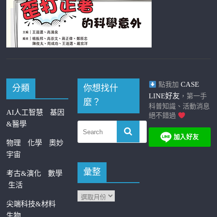
CASE
點我加
分類
你想找什
LINE好友
，第一手
麼？
科普知識、活動消息
AI人工智慧
基因
絕不錯過
&醫學
物理
化學
奧妙
宇宙
彙整
考古&演化
數學
生活
尖端科技&材料
生物