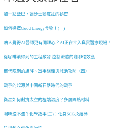
加一點鹽巴，讓沙士變瘋狂的祕密
如何選擇Good Energy食物！(一)
病人覺得AI醫師更有同理心？AI正在介入真實醫療現場！
從咖啡漬得到的工程啟發 控制流體的咖啡環效應
商代晚期的旗斿、軍事組織與城池攻防（四）
戰爭的起源與中國新石器時代的戰爭
衛星如何對抗太空的極端溫度？多層隔熱材料
咖啡渣不渣？化學故事(二)：化身SCG永續磚