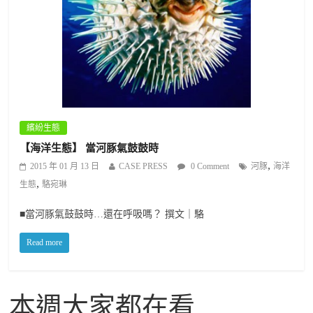
繽紛生態
【海洋生態】 當河豚氣鼓鼓時
,
2015 年 01 月 13 日
CASE PRESS
0 Comment
河豚
海洋
,
生態
駱宛琳
■當河豚氣鼓鼓時…還在呼吸嗎？ 撰文｜駱
Read more
本週大家都在看