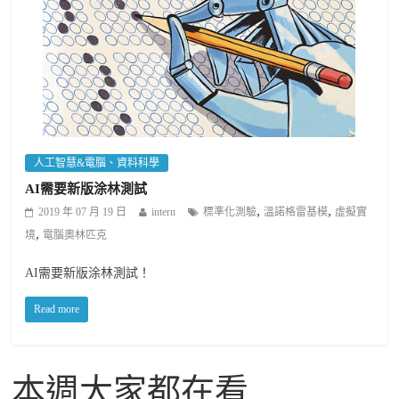
人工智慧&電腦、資料科學
AI需要新版涂林測試
,
,
2019 年 07 月 19 日
intern
標準化測驗
溫諾格雷基模
虛擬實
,
境
電腦奧林匹克
AI需要新版涂林測試！
Read more
本週大家都在看