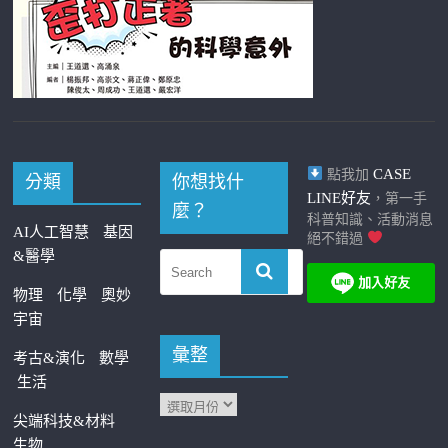
CASE
點我加
分類
你想找什
LINE好友
，第一手
麼？
科普知識、活動消息
AI人工智慧
基因
絕不錯過
&醫學
物理
化學
奧妙
宇宙
彙整
考古&演化
數學
生活
尖端科技&材料
生物