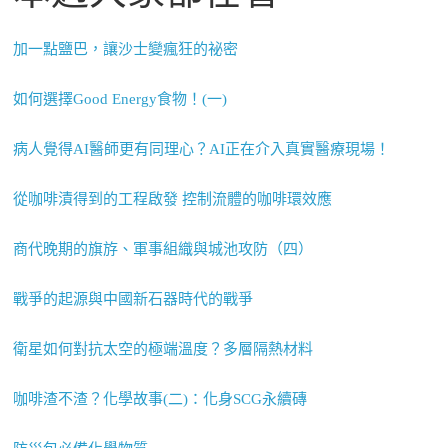
加一點鹽巴，讓沙士變瘋狂的祕密
如何選擇Good Energy食物！(一)
病人覺得AI醫師更有同理心？AI正在介入真實醫療現場！
從咖啡漬得到的工程啟發 控制流體的咖啡環效應
商代晚期的旗斿、軍事組織與城池攻防（四）
戰爭的起源與中國新石器時代的戰爭
衛星如何對抗太空的極端溫度？多層隔熱材料
咖啡渣不渣？化學故事(二)：化身SCG永續磚