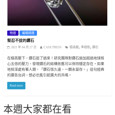
物理
編輯精選
堅忍不拔的鑽石
,
,
2021 年 04 月 27 日
CASE PRESS
極高壓
準穩態
鑽石
在極高壓下，鑽石挺了過來！研究團隊對鑽石施加超過地球核
心五倍的壓力，發現鑽石的結構依舊可以保持穩定存在。如果
地核深處有著人類，「鑽石恆久遠，一顆永留存。」這句經典
的廣告台詞，想必也能引起廣大的共鳴。
Read more
本週大家都在看