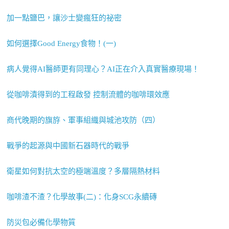
加一點鹽巴，讓沙士變瘋狂的祕密
如何選擇Good Energy食物！(一)
病人覺得AI醫師更有同理心？AI正在介入真實醫療現場！
從咖啡漬得到的工程啟發 控制流體的咖啡環效應
商代晚期的旗斿、軍事組織與城池攻防（四）
戰爭的起源與中國新石器時代的戰爭
衛星如何對抗太空的極端溫度？多層隔熱材料
咖啡渣不渣？化學故事(二)：化身SCG永續磚
防災包必備化學物質