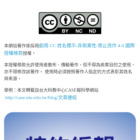
創用 CC 姓名標示-非商業性-禁止改作 4.0 國際
本網站著作係採用
授權條款
授權。
本授權條款允許使用者散布、傳輸著作，但不得為商業目的之使用，
亦不得修改該著作。 使用時必須按照著作人指定的方式表彰其姓名
與來源。
舉例：本文轉載自台大科教中心CASE報科學網站
http://case.ntu.edu.tw/blog/文章連結