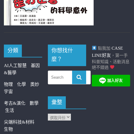
CASE
點我加
分類
你想找什
LINE好友
，第一手
麼？
科普知識、活動消息
AI人工智慧
基因
絕不錯過
&醫學
物理
化學
奧妙
宇宙
彙整
考古&演化
數學
生活
尖端科技&材料
生物