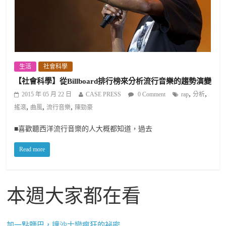
生活
社會科學
【社會科學】從Billboard排行榜來分析流行音樂的趨勢演變
,
,
2015 年 05 月 22 日
CASE PRESS
0 Comment
rap
分析
,
,
,
搖滾
曲風
流行音樂
陳勁豪
■喜歡聽西洋流行音樂的人大概都知道，過去
Read more
本週大家都在看
加一點鹽巴，讓沙士變瘋狂的祕密