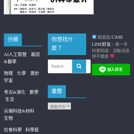
CASE
點我加
分類
你想找什
LINE好友
，第一手
麼？
科普知識、活動消息
AI人工智慧
基因
絕不錯過
&醫學
物理
化學
奧妙
宇宙
彙整
考古&演化
數學
生活
尖端科技&材料
生物
社會科學
科學藝