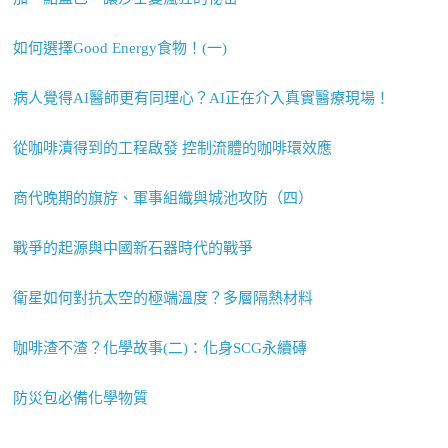
如何選擇Good Energy食物！(一)
病人覺得AI醫師更有同理心？AI正在介入真實醫療現場！
從咖啡漬得到的工程啟發 控制流體的咖啡環效應
商代晚期的旗斿、軍事組織與城池攻防（四）
戰爭的起源與中國新石器時代的戰爭
衛星如何對抗太空的極端溫度？多層隔熱材料
咖啡渣不渣？化學故事(二)：化身SCG永續磚
防災包必備化學物質