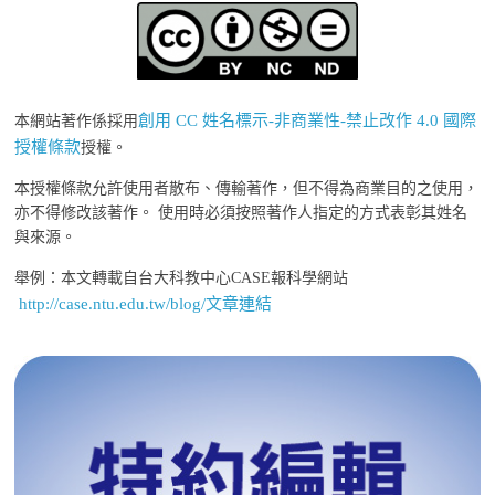
創用 CC 姓名標示-非商業性-禁止改作 4.0 國際
本網站著作係採用
授權條款
授權。
本授權條款允許使用者散布、傳輸著作，但不得為商業目的之使用，
亦不得修改該著作。 使用時必須按照著作人指定的方式表彰其姓名
與來源。
舉例：本文轉載自台大科教中心CASE報科學網站
http://case.ntu.edu.tw/blog/文章連結