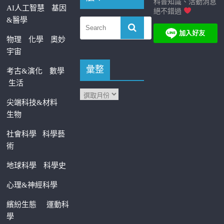
科普知識、活動消息
AI人工智慧
基因
絕不錯過
&醫學
物理
化學
奧妙
宇宙
彙整
考古&演化
數學
生活
尖端科技&材料
生物
社會科學
科學藝
術
地球科學
科學史
心理&神經科學
繽紛生態
運動科
學