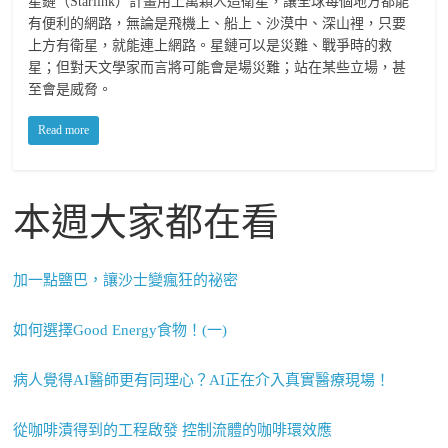
星鏈（Starlink）計畫用上萬顆人造衛星，讓全球每個地方都能
有便利的網路，無論是飛機上、船上、沙漠中、深山裡，只要
上方有衛星，就能連上網路。星鏈可以是災難、戰爭時的救
星；但對天文學家而言將可能會是場災難；站在某些立場，甚
至會是威脅。
Read more
本週大家都在看
加一點鹽巴，讓沙士變瘋狂的祕密
如何選擇Good Energy食物！(一)
病人覺得AI醫師更有同理心？AI正在介入真實醫療現場！
從咖啡漬得到的工程啟發 控制流體的咖啡環效應