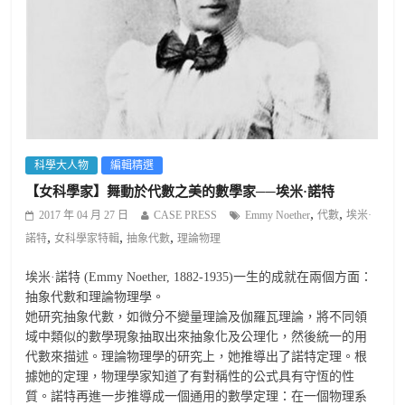
科學大人物
編輯精選
【女科學家】舞動於代數之美的數學家──埃米·諾特
,
,
2017 年 04 月 27 日
CASE PRESS
Emmy Noether
代數
埃米·
,
,
,
諾特
女科學家特輯
抽象代數
理論物理
埃米·諾特 (Emmy Noether, 1882-1935)一生的成就在兩個方面：
抽象代數和理論物理學。
她研究抽象代數，如微分不變量理論及伽羅瓦理論，將不同領
域中類似的數學現象抽取出來抽象化及公理化，然後統一的用
代數來描述。理論物理學的研究上，她推導出了諾特定理。根
據她的定理，物理學家知道了有對稱性的公式具有守恆的性
質。諾特再進一步推導成一個通用的數學定理：在一個物理系