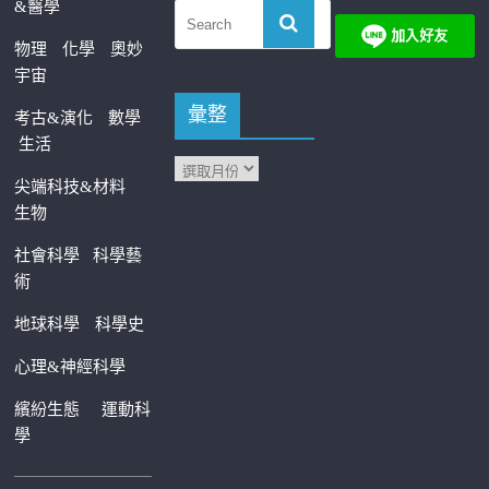
&醫學
物理
化學
奧妙
宇宙
彙整
考古&演化
數學
生活
尖端科技&材料
生物
社會科學
科學藝
術
地球科學
科學史
心理&神經科學
繽紛生態
運動科
學
—————————