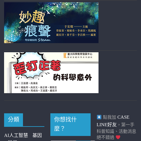
CASE
點我加
分類
你想找什
LINE好友
，第一手
麼？
科普知識、活動消息
AI人工智慧
基因
絕不錯過