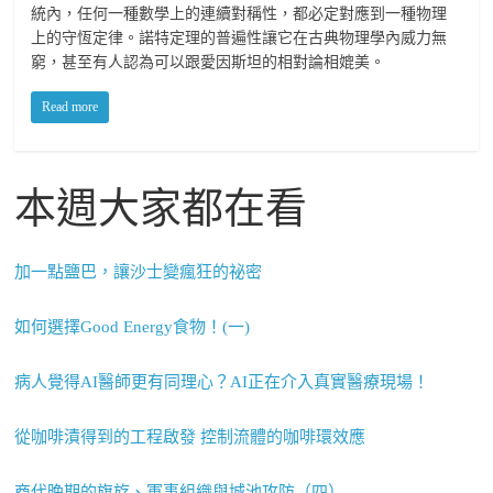
統內，任何一種數學上的連續對稱性，都必定對應到一種物理
上的守恆定律。諾特定理的普遍性讓它在古典物理學內威力無
窮，甚至有人認為可以跟愛因斯坦的相對論相媲美。
Read more
本週大家都在看
加一點鹽巴，讓沙士變瘋狂的祕密
如何選擇Good Energy食物！(一)
病人覺得AI醫師更有同理心？AI正在介入真實醫療現場！
從咖啡漬得到的工程啟發 控制流體的咖啡環效應
商代晚期的旗斿、軍事組織與城池攻防（四）