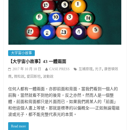
大宇宙小故事
【大宇宙小故事】43 一體兩面
,
,
2017 年 10 月 18 日
CASE PRESS
互補原理
光子
康普頓效
,
,
,
應
微粒說
愛因斯坦
波動說
任何人都有一體兩面，亦即前面和背面，當我們看到一個人的
前胸，當然就看不到他的後背，反之亦然。然而人是一個整
體，前面和背面都只是片面而已，如果我們將某人的「前面」
和他這個人畫上等號，那就是標準的以偏概全──正如無論電磁
波或光子，都不能完整代表光的本質。
Read more