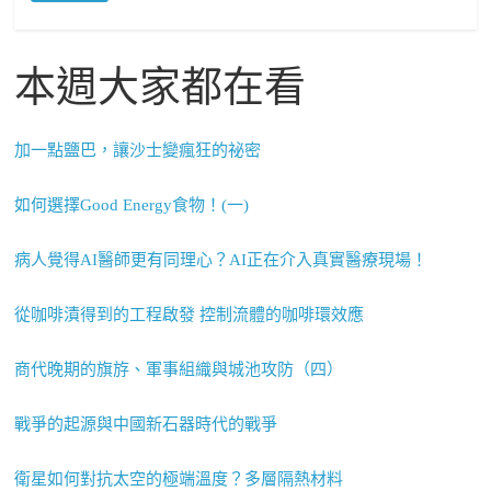
本週大家都在看
加一點鹽巴，讓沙士變瘋狂的祕密
如何選擇Good Energy食物！(一)
病人覺得AI醫師更有同理心？AI正在介入真實醫療現場！
從咖啡漬得到的工程啟發 控制流體的咖啡環效應
商代晚期的旗斿、軍事組織與城池攻防（四）
戰爭的起源與中國新石器時代的戰爭
衛星如何對抗太空的極端溫度？多層隔熱材料