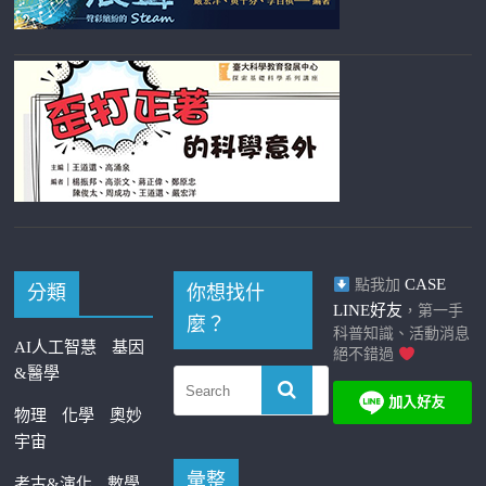
CASE
點我加
分類
你想找什
LINE好友
，第一手
麼？
科普知識、活動消息
AI人工智慧
基因
絕不錯過
&醫學
物理
化學
奧妙
宇宙
彙整
考古&演化
數學